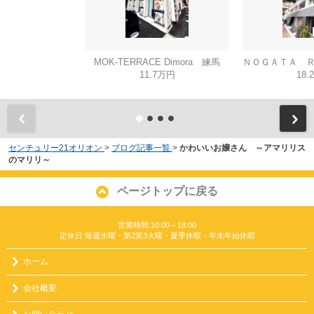
MOK-TERRACE Dimora 練馬
11.7万円
18.
センチュリー21オリオン
>
ブログ記事一覧
>
かわいいお嬢さん ～アマリリス
のマリリ～
ページトップに戻る
営業時間:10:00～18:00
定休日:毎週水曜・第2第3火曜・夏季休暇・年末年始休暇
ホーム
会社概要