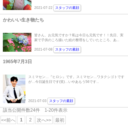
2021-07-22
スタッフの素顔
かわいい生き物たち
皆さん、お元気ですか？私は今日も元気です！！先日、実
家で子供のころ描いた絵の整理をしていたところ、あ...
2021-07-08
スタッフの素顔
1965年7月3日
スミマセン…『ヒロシ』です。スミマセン…ワタクシゴトです
が…今日誕生日です(笑)…いやあもう56です...
2021-07-03
スタッフの素顔
該当公開件数
24
件
1-20
件表示
1
2
<<前へ
次へ>>
最初