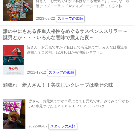
皆さん お元気ですか？私は今日も元気です。みんな、最
近ディズニーランドやディズニーシーに行ってる？私...
2023-09-22
スタッフの素顔
誰の中にもある多重人格性をめぐるサスペンススリラー～
謎男とか・・・いろんな意味で震えた夜～
皆さん お元気ですか？私はとても元気です。みんなは最近映
画観た？この前、12月10日から池袋シネマ・...
2022-12-12
スタッフの素顔
頑張れ 新人さん！！美味しいクレープは幸せの味
皆さん お元気ですか？私はとても元気です。みてみて♡かわ
いい車見つけたよＰａＰａ ＣＲＥＰＥ（パパク...
2022-06-07
スタッフの素顔