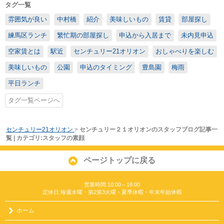
タグ一覧
雰囲気が良い
中村橋
紹介
美味しいもの
賃貸
部屋探し
練馬区ランチ
繁忙期の部屋探し
申込から入居まで
未内見申込
空家賃とは
駅近
センチュリー21オリオン
おしゃべりを楽しむ
美味しいもの
公園
申込のタイミング
豊島園
梅雨
平日ランチ
タグ一覧ページへ
センチュリー21オリオン
>
センチュリー２１オリオンのスタッフブログ記事一
覧 | カテゴリ:スタッフの素顔
ページトップに戻る
営業時間:10:00～18:00
定休日:毎週水曜・第2第3火曜・夏季休暇・年末年始休暇
ホーム