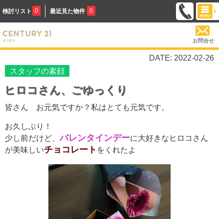
0
0
検討リスト
最近見た物件
お問合せ
DATE: 2022-02-26
スタッフの素顔
ヒロコさん、ごゆっくり
皆さん お元気ですか？私はとても元気です。
お久しぶり！
バレンタインデー
少し前だけど、
に大好きなヒロコさん
チョコレート
が美味しい
をくれたよ