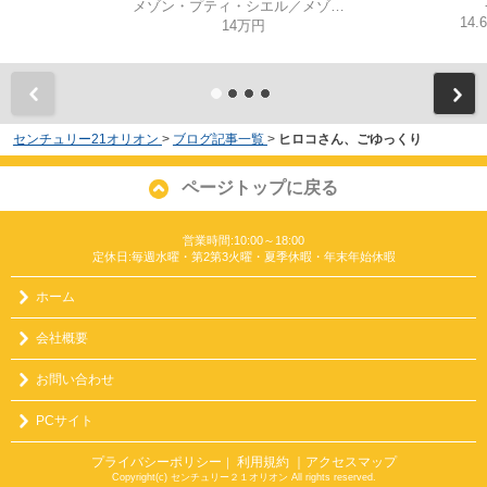
メゾン・プティ・シエル／メゾン・プティ シエル
14.
14万円
センチュリー21オリオン
>
ブログ記事一覧
>
ヒロコさん、ごゆっくり
ページトップに戻る
営業時間:10:00～18:00
定休日:毎週水曜・第2第3火曜・夏季休暇・年末年始休暇
ホーム
会社概要
お問い合わせ
PCサイト
プライバシーポリシー
利用規約
｜アクセスマップ
｜
Copyright(c) センチュリー２１オリオン All rights reserved.