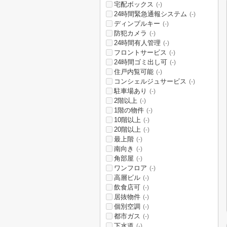
宅配ボックス
(-)
24時間緊急通報システム
(-)
ディンプルキー
(-)
防犯カメラ
(-)
24時間有人管理
(-)
フロントサービス
(-)
24時間ゴミ出し可
(-)
住戸内覧可能
(-)
コンシェルジュサービス
(-)
駐車場あり
(-)
2階以上
(-)
1階の物件
(-)
10階以上
(-)
20階以上
(-)
最上階
(-)
南向き
(-)
角部屋
(-)
ワンフロア
(-)
高層ビル
(-)
飲食店可
(-)
居抜物件
(-)
個別空調
(-)
都市ガス
(-)
下水道
(-)