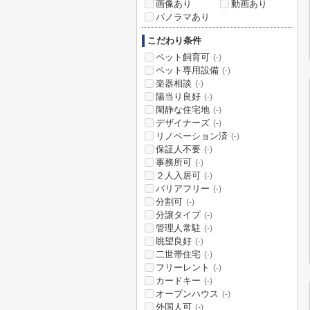
画像あり
動画あり
パノラマあり
こだわり条件
ペット飼育可
(-)
ペット専用設備
(-)
楽器相談
(-)
陽当り良好
(-)
閑静な住宅地
(-)
デザイナーズ
(-)
リノベーション済
(-)
保証人不要
(-)
事務所可
(-)
２人入居可
(-)
バリアフリー
(-)
分割可
(-)
分譲タイプ
(-)
管理人常駐
(-)
眺望良好
(-)
二世帯住宅
(-)
フリーレント
(-)
カードキー
(-)
オープンハウス
(-)
外国人可
(-)