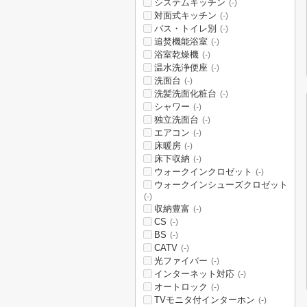
システムキッチン
(-)
対面式キッチン
(-)
バス・トイレ別
(-)
追焚機能浴室
(-)
浴室乾燥機
(-)
温水洗浄便座
(-)
洗面台
(-)
洗髪洗面化粧台
(-)
シャワー
(-)
独立洗面台
(-)
エアコン
(-)
床暖房
(-)
床下収納
(-)
ウォークインクロゼット
(-)
ウォークインシューズクロゼット
(-)
収納豊富
(-)
CS
(-)
BS
(-)
CATV
(-)
光ファイバー
(-)
インターネット対応
(-)
オートロック
(-)
TVモニタ付インターホン
(-)