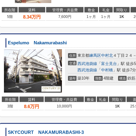
所在階
賃料
管理費・共益費
敷金
礼金
間取り
8.34
万円
5階
7,600円
1ヶ月
1ヶ月
1K
2
Espelumo Nakamurabashi
東京都
練馬区
中村北
４丁目２４
住所
交通
西武池袋線
「
富士見台
」駅 徒歩
西武池袋線
「
中村橋
」駅 徒歩7分
築10年
4階建
鉄筋
築年
階数
構造
所在階
賃料
管理費・共益費
敷金
礼金
間取り
8.6
万円
3階
10,000円
1K
25
SKYCOURT NAKAMURABASHI-3