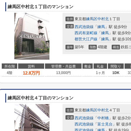
練馬区中村北１丁目のマンション
東京都
練馬区
中村北
１丁目
住所
交通
西武池袋線
「
練馬
」駅 徒歩9分
西武有楽町線
「
練馬
」駅 徒歩9分
都営大江戸線
「
練馬
」駅 徒歩10
築5年
4階建
鉄筋
築年
階数
構造
所在階
賃料
管理費・共益費
敷金
礼金
間取り
12.8
万円
4階
13,000円
1ヶ月
1DK
3
練馬区中村北４丁目のマンション
東京都
練馬区
中村北
４丁目
住所
交通
西武池袋線
「
中村橋
」駅 徒歩2分
西武池袋線
「
富士見台
」駅 徒歩
西武池袋線
「
練馬
」駅 徒歩19分