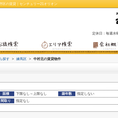
野区の賃貸｜センチュリー21オリオン
定休日：毎週水
から探す
>
練馬区
>
中村北の賃貸物件
面積
下限なし～上限なし
築年数
指定しない
間取り
指定なし