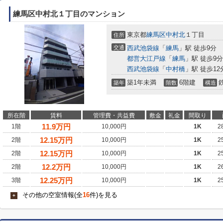
練馬区中村北１丁目のマンション
東京都
練馬区
中村北
１丁目
住所
交通
西武池袋線
「
練馬
」駅 徒歩9分
都営大江戸線
「
練馬
」駅 徒歩9分
西武池袋線
「
中村橋
」駅 徒歩12
築1年未満
6階建
築年
階数
構造
所在階
賃料
管理費・共益費
敷金
礼金
間取り
11.9
万円
1階
10,000円
1K
2
12.15
万円
2階
10,000円
1K
2
12.15
万円
2階
10,000円
1K
2
12.2
万円
2階
10,000円
1K
2
12.25
万円
3階
10,000円
1K
2
その他の空室情報(全
16
件)を見る
+