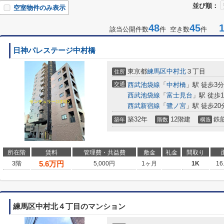
並び順：
空室物件のみ表示
48
45
1-
該当公開件数
件 空き数
件
日神パレステージ中村橋
東京都
練馬区
中村北
３丁目
住所
交通
西武池袋線
「
中村橋
」駅 徒歩3分
西武池袋線
「
富士見台
」駅 徒歩1
西武新宿線
「
鷺ノ宮
」駅 徒歩20分
築32年
12階建
鉄
築年
階数
構造
所在階
賃料
管理費・共益費
敷金
礼金
間取り
5.6
万円
3階
5,000円
1ヶ月
1K
16
練馬区中村北４丁目のマンション