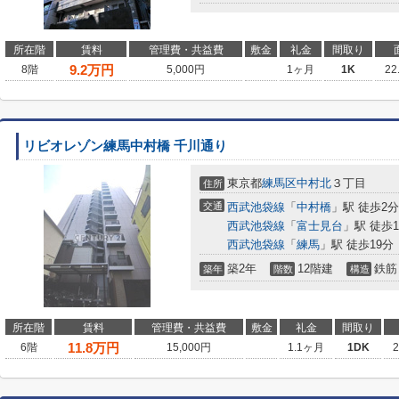
所在階
賃料
管理費・共益費
敷金
礼金
間取り
9.2
万円
8階
5,000円
1ヶ月
1K
22
リビオレゾン練馬中村橋 千川通り
東京都
練馬区
中村北
３丁目
住所
交通
西武池袋線
「
中村橋
」駅 徒歩2分
西武池袋線
「
富士見台
」駅 徒歩1
西武池袋線
「
練馬
」駅 徒歩19分
築2年
12階建
鉄筋
築年
階数
構造
所在階
賃料
管理費・共益費
敷金
礼金
間取り
11.8
万円
6階
15,000円
1.1ヶ月
1DK