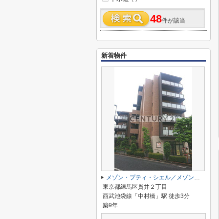
48
件が該当
新着物件
メゾン・プティ・シエル／メゾン・プティ シエル
東京都練馬区貫井２丁目
西武池袋線「中村橋」駅 徒歩3分
築9年