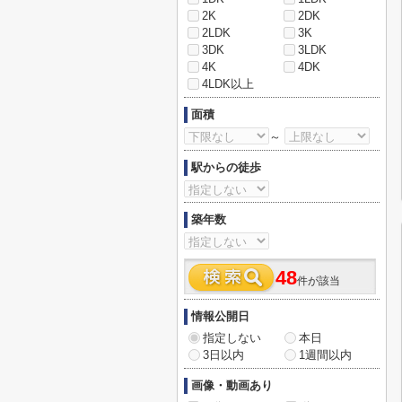
2K
2DK
2LDK
3K
3DK
3LDK
4K
4DK
4LDK以上
面積
～
駅からの徒歩
築年数
48
件が該当
情報公開日
指定しない
本日
3日以内
1週間以内
画像・動画あり