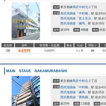
東京都
練馬区
中村北
２丁目
住所
交通
西武池袋線
「
中村橋
」駅 徒歩6分
西武池袋線
「
富士見台
」駅 徒歩1
西武池袋線
「
練馬
」駅 徒歩16分
築18年
4階建
鉄筋
築年
階数
構造
所在階
賃料
管理費・共益費
敷金
礼金
間取り
8.9
万円
2階
5,000円
1ヶ月
1K
20
MAIN STAGE NAKAMURABASHI
東京都
練馬区
中村北
２丁目
住所
交通
西武池袋線
「
中村橋
」駅 徒歩4分
西武池袋線
「
練馬
」駅 徒歩15分
西武豊島線
「
豊島園
」駅 徒歩15
築20年
11階建
鉄
築年
階数
構造