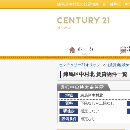
練馬区中村北の賃貸物件一覧｜練馬区・中
センチュリー21オリオン
>
(賃貸)地域
練馬区中村北 賃貸物件一覧
地域
練馬区中村北
賃料
下限なし～上限なし
駅徒歩
指定しない
設備条件
指定なし