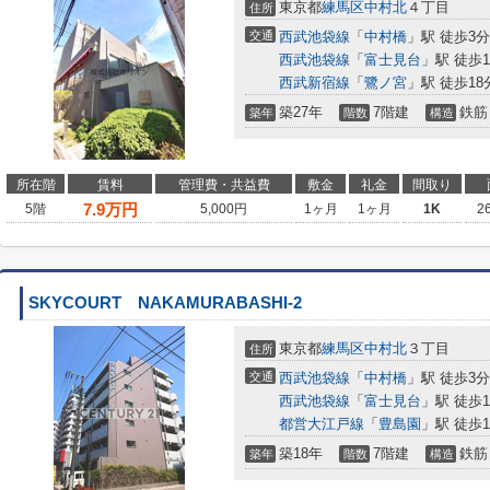
東京都
練馬区
中村北
４丁目
住所
交通
西武池袋線
「
中村橋
」駅 徒歩3分
西武池袋線
「
富士見台
」駅 徒歩1
西武新宿線
「
鷺ノ宮
」駅 徒歩18
築27年
7階建
鉄筋
築年
階数
構造
所在階
賃料
管理費・共益費
敷金
礼金
間取り
7.9
万円
5階
5,000円
1ヶ月
1ヶ月
1K
2
SKYCOURT NAKAMURABASHI-2
東京都
練馬区
中村北
３丁目
住所
交通
西武池袋線
「
中村橋
」駅 徒歩3分
西武池袋線
「
富士見台
」駅 徒歩1
都営大江戸線
「
豊島園
」駅 徒歩1
築18年
7階建
鉄筋
築年
階数
構造