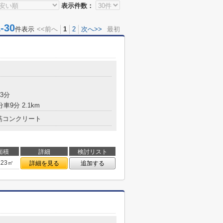
表示件数：
30
件表示
<<前へ
1
2
次へ>>
最初
3分
車9分 2.1km
筋コンクリート
面積
詳細
検討リスト
.23㎡
詳細を見る
追加する