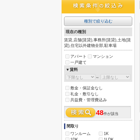
種別で絞り込む
現在の種別
賃貸,店舗(賃貸),事務所(賃貸),土地(賃
貸),住宅以外建物全部,駐車場
アパート
マンション
一戸建て
▼賃料
～
敷金・保証金なし
礼金・敷引なし
共益費・管理費込み
48
件が該当
間取り
ワンルーム
1K
1DK
1LDK