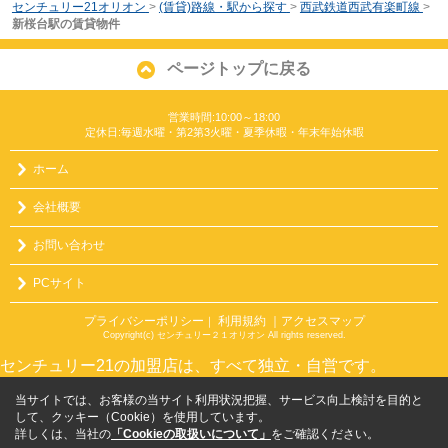
センチュリー21オリオン
>
(賃貸)路線・駅から探す
>
西武鉄道西武有楽町線
>
新桜台駅の賃貸物件
ページトップに戻る
営業時間:10:00～18:00
定休日:毎週水曜・第2第3火曜・夏季休暇・年末年始休暇
ホーム
会社概要
お問い合わせ
PCサイト
プライバシーポリシー
利用規約
｜アクセスマップ
｜
Copyright(c) センチュリー２１オリオン All rights reserved.
センチュリー21の加盟店は、すべて独立・自営です。
当サイトでは、お客様の当サイト利用状況把握、サービス向上検討を目的と
して、クッキー（Cookie）を使用しています。
詳しくは、当社の
「Cookieの取扱いについて」
をご確認ください。