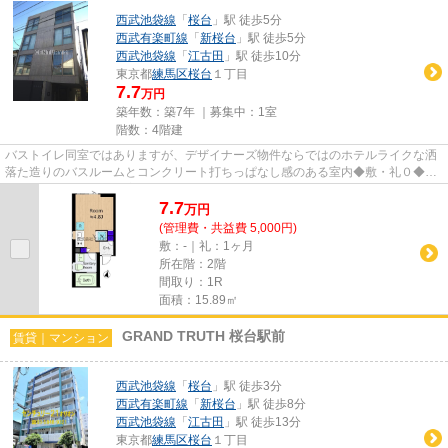
西武池袋線
「
桜台
」駅 徒歩5分
西武有楽町線
「
新桜台
」駅 徒歩5分
西武池袋線
「
江古田
」駅 徒歩10分
東京都
練馬区
桜台
１丁目
7.7
万円
築年数：築7年 ｜募集中：
1室
階数：4階建
バストイレ同室ではありますが、デザイナーズ物件ならではのホテルライクな洒
落た造りのバスルームとコンクリート打ちっぱなし感のある室内◆敷・礼０◆イ
ンターネット無料◆浴室乾燥◆独...
7.7
万
円
(管理費・共益費 5,000円)
敷：-｜礼：1ヶ月
所在階：2階
間取り：1R
面積：15.89㎡
GRAND TRUTH 桜台駅前
賃貸｜マンション
西武池袋線
「
桜台
」駅 徒歩3分
西武有楽町線
「
新桜台
」駅 徒歩8分
西武池袋線
「
江古田
」駅 徒歩13分
東京都
練馬区
桜台
１丁目