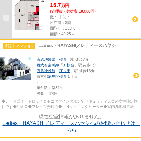
16.7
万
円
(管理費・共益費 18,000円)
敷：-｜礼：-
所在階：3階
間取り：1LDK
面積：40.25㎡
Ladies・HAYASHI／レディースハヤシ
賃貸｜マンション
西武池袋線
「
桜台
」駅 徒歩7分
西武有楽町線
「
新桜台
」駅 徒歩6分
西武池袋線
「
江古田
」駅 徒歩13分
東京都
練馬区
桜台
１丁目
-
築年数：築36年
階数：4階建
◆カード式オートロック＆モニタ付インタホンでセキュリティ充実の女性限定物
件です◆礼金０◆フレッツ光対応◆ＩＨクッキングヒーター◆室内洗濯機置場◆
桜台駅徒歩約6分◆エレベータ完備◆駐...
現在空室情報がありません。
Ladies・HAYASHI／レディースハヤシへのお問い合わせはこ
ちら