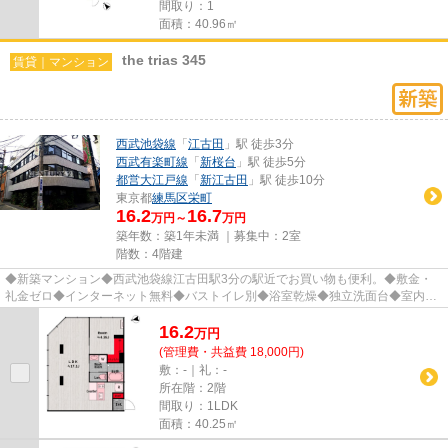
間取り：1
面積：40.96㎡
the trias 345
賃貸｜マンション
西武池袋線
「
江古田
」駅 徒歩3分
西武有楽町線
「
新桜台
」駅 徒歩5分
都営大江戸線
「
新江古田
」駅 徒歩10分
東京都
練馬区
栄町
16.2
16.7
万円～
万円
築年数：築1年未満 ｜募集中：
2室
階数：4階建
◆新築マンション◆西武池袋線江古田駅3分の駅近でお買い物も便利。◆敷金・
礼金ゼロ◆インターネット無料◆バストイレ別◆浴室乾燥◆独立洗面台◆室内洗
濯機置場◆システムキッチン◆オートロッ...
16.2
万
円
(管理費・共益費 18,000円)
敷：-｜礼：-
所在階：2階
間取り：1LDK
面積：40.25㎡