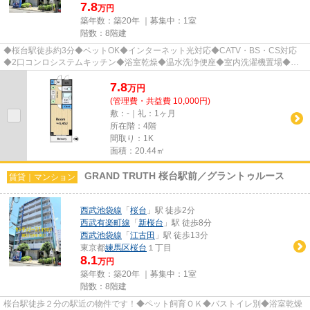
7.8
万円
築年数：築20年 ｜募集中：
1室
階数：8階建
◆桜台駅徒歩約3分◆ペットOK◆インターネット光対応◆CATV・BS・CS対応
◆2口コンロシステムキッチン◆浴室乾燥◆温水洗浄便座◆室内洗濯機置場◆バ
ストイレ別◆宅配BOX◆オートロック◆モニタ付イ...
7.8
万
円
(管理費・共益費 10,000円)
敷：-｜礼：1ヶ月
所在階：4階
間取り：1K
面積：20.44㎡
GRAND TRUTH 桜台駅前／グラントゥルース
賃貸｜マンション
西武池袋線
「
桜台
」駅 徒歩2分
西武有楽町線
「
新桜台
」駅 徒歩8分
西武池袋線
「
江古田
」駅 徒歩13分
東京都
練馬区
桜台
１丁目
8.1
万円
築年数：築20年 ｜募集中：
1室
階数：8階建
桜台駅徒歩２分の駅近の物件です！◆ペット飼育ＯＫ◆バストイレ別◆浴室乾燥