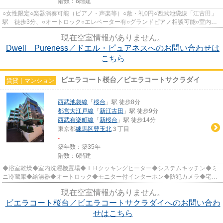
階数：8階建
○女性限定○楽器演奏可能（ピアノ・声楽等）○敷・礼0円○西武池袋線「江古田」
駅 徒歩3分、○オートロック○エレベーター有○グランドピアノ相談可能○室内洗
濯機置き場○エアコン○IHクッキ...
現在空室情報がありません。
Dwell Pureness／ドエル・ピュアネスへのお問い合わせは
こちら
ビエラコート桜台／ビエラコートサクラダイ
賃貸｜マンション
西武池袋線
「
桜台
」駅 徒歩8分
都営大江戸線
「
新江古田
」駅 徒歩9分
西武有楽町線
「
新桜台
」駅 徒歩14分
東京都
練馬区
豊玉北
３丁目
-
築年数：築35年
階数：6階建
◆浴室乾燥◆室内洗濯機置場◆ＩＨクッキングヒーター◆システムキッチン◆ミ
ニ冷蔵庫◆給湯器◆オートロック◆モニター付インターホン◆防犯カメラ◆宅配
BOX◆エレベーター◆敷地内駐輪場◆敷地内...
現在空室情報がありません。
ビエラコート桜台／ビエラコートサクラダイへのお問い合わ
せはこちら