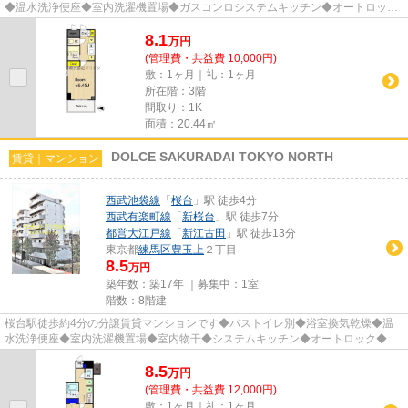
◆温水洗浄便座◆室内洗濯機置場◆ガスコンロシステムキッチン◆オートロック
◆モニタ付インタホン◆宅配BOX◆エレベ...
8.1
万
円
(管理費・共益費 10,000円)
敷：1ヶ月｜礼：1ヶ月
所在階：3階
間取り：1K
面積：20.44㎡
DOLCE SAKURADAI TOKYO NORTH
賃貸｜マンション
西武池袋線
「
桜台
」駅 徒歩4分
西武有楽町線
「
新桜台
」駅 徒歩7分
都営大江戸線
「
新江古田
」駅 徒歩13分
東京都
練馬区
豊玉上
２丁目
8.5
万円
築年数：築17年 ｜募集中：
1室
階数：8階建
桜台駅徒歩約4分の分譲賃貸マンションです◆バストイレ別◆浴室換気乾燥◆温
水洗浄便座◆室内洗濯機置場◆室内物干◆システムキッチン◆オートロック◆モ
ニタ付インタホン◆防犯カメラ◆ダブルロ...
8.5
万
円
(管理費・共益費 12,000円)
敷：1ヶ月｜礼：1ヶ月