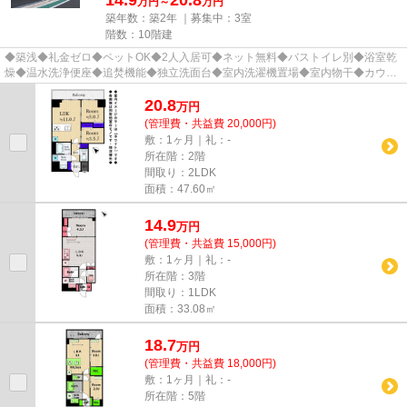
万円～
万円
築年数：築2年 ｜募集中：
3室
階数：10階建
◆築浅◆礼金ゼロ◆ペットOK◆2人入居可◆ネット無料◆バストイレ別◆浴室乾
燥◆温水洗浄便座◆追焚機能◆独立洗面台◆室内洗濯機置場◆室内物干◆カウン
ターキッチン◆3口コンロシステムキッチン◆オ...
20.8
万
円
(管理費・共益費 20,000円)
敷：1ヶ月｜礼：-
所在階：2階
間取り：2LDK
面積：47.60㎡
14.9
万
円
(管理費・共益費 15,000円)
敷：1ヶ月｜礼：-
所在階：3階
間取り：1LDK
面積：33.08㎡
18.7
万
円
(管理費・共益費 18,000円)
敷：1ヶ月｜礼：-
所在階：5階