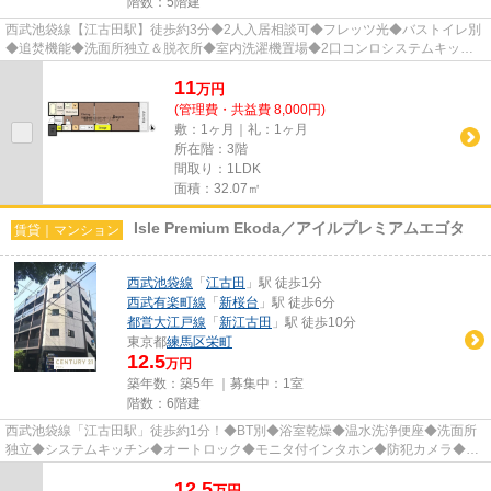
階数：5階建
西武池袋線【江古田駅】徒歩約3分◆2人入居相談可◆フレッツ光◆バストイレ別
◆追焚機能◆洗面所独立＆脱衣所◆室内洗濯機置場◆2口コンロシステムキッチ
ン◆オートロック◆宅配BOX◆エレベータ◆...
11
万
円
(管理費・共益費 8,000円)
敷：1ヶ月｜礼：1ヶ月
所在階：3階
間取り：1LDK
面積：32.07㎡
Isle Premium Ekoda／アイルプレミアムエゴタ
賃貸｜マンション
西武池袋線
「
江古田
」駅 徒歩1分
西武有楽町線
「
新桜台
」駅 徒歩6分
都営大江戸線
「
新江古田
」駅 徒歩10分
東京都
練馬区
栄町
12.5
万円
築年数：築5年 ｜募集中：
1室
階数：6階建
西武池袋線「江古田駅」徒歩約1分！◆BT別◆浴室乾燥◆温水洗浄便座◆洗面所
独立◆システムキッチン◆オートロック◆モニタ付インタホン◆防犯カメラ◆防
犯シャッター◆防犯センサー◆エレベータ◆...
12.5
万
円