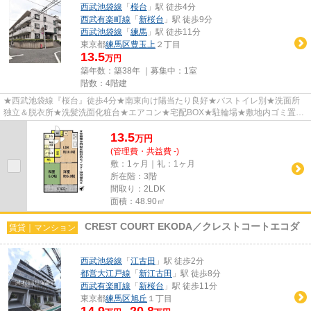
西武池袋線
「
桜台
」駅 徒歩4分
西武有楽町線
「
新桜台
」駅 徒歩9分
西武池袋線
「
練馬
」駅 徒歩11分
東京都
練馬区
豊玉上
２丁目
13.5
万円
築年数：築38年 ｜募集中：
1室
階数：4階建
★西武池袋線『桜台』徒歩4分★南東向け陽当たり良好★バストイレ別★洗面所
独立＆脱衣所★洗髪洗面化粧台★エアコン★宅配BOX★駐輪場★敷地内ゴミ置場
あり★エレベーター 他 ※※遠方にお住まい...
13.5
万
円
(管理費・共益費 -)
敷：1ヶ月｜礼：1ヶ月
所在階：3階
間取り：2LDK
面積：48.90㎡
CREST COURT EKODA／クレストコートエコダ
賃貸｜マンション
西武池袋線
「
江古田
」駅 徒歩2分
都営大江戸線
「
新江古田
」駅 徒歩8分
西武有楽町線
「
新桜台
」駅 徒歩11分
東京都
練馬区
旭丘
１丁目
14.9
20.8