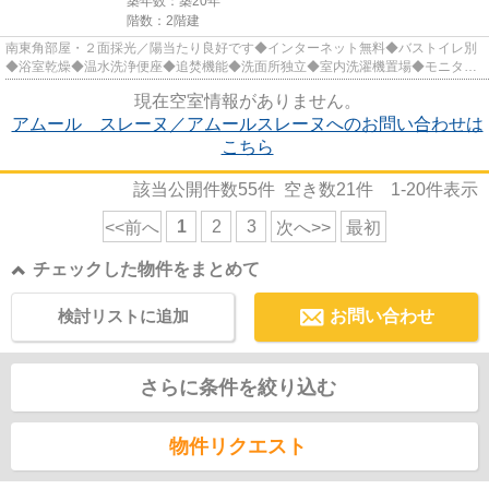
築年数：築20年
階数：2階建
南東角部屋・２面採光／陽当たり良好です◆インターネット無料◆バストイレ別
◆浴室乾燥◆温水洗浄便座◆追焚機能◆洗面所独立◆室内洗濯機置場◆モニタ付
インタホン◆敷地内駐輪場◆各室エアコ...
現在空室情報がありません。
アムール スレーヌ／アムールスレーヌへのお問い合わせは
こちら
該当公開件数
55
件 空き数
21
件
1-20
件表示
1
2
3
<<前へ
次へ>>
最初
チェックした物件をまとめて
検討リストに追加
お問い合わせ
さらに条件を絞り込む
物件リクエスト