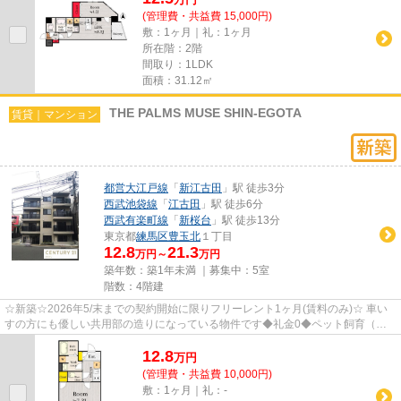
(管理費・共益費 15,000円)
敷：1ヶ月｜礼：1ヶ月
所在階：2階
間取り：1LDK
面積：31.12㎡
THE PALMS MUSE SHIN-EGOTA
賃貸｜マンション
都営大江戸線
「
新江古田
」駅 徒歩3分
西武池袋線
「
江古田
」駅 徒歩6分
西武有楽町線
「
新桜台
」駅 徒歩13分
東京都
練馬区
豊玉北
１丁目
12.8
21.3
万円～
万円
築年数：築1年未満 ｜募集中：
5室
階数：4階建
☆新築☆2026年5/末までの契約開始に限りフリーレント1ヶ月(賃料のみ)☆ 車い
すの方にも優しい共用部の造りになっている物件です◆礼金0◆ペット飼育（小
型犬または猫１匹まで）OK◆ネット無...
12.8
万
円
(管理費・共益費 10,000円)
敷：1ヶ月｜礼：-