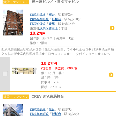
豊玉屋ビル／トヨタマヤビル
賃貸｜マンション
西武池袋線
「
桜台
」駅 徒歩2分
西武有楽町線
「
新桜台
」駅 徒歩10分
西武池袋線
「
練馬
」駅 徒歩14分
東京都
練馬区
豊玉上
２丁目
10.2
万円
築年数：築39年 ｜募集中：
1室
階数：7階建
西武池袋線桜台駅徒歩約２分！生活利便性高いです◆礼金ゼロ◆BT別◆洗面所独
立＆脱衣所◆室内洗濯機置場◆２口ガスコンロ◆モニタ付インタホン◆エレベー
タ完備◆角部屋／１フロア２室◆２面採...
10.2
万
円
(管理費・共益費 5,000円)
敷：1ヶ月｜礼：-
所在階：4階
間取り：2DK
面積：37.98㎡
CREVISTA練馬桜台
賃貸｜マンション
西武池袋線
「
桜台
」駅 徒歩3分
西武有楽町線
「
新桜台
」駅 徒歩9分