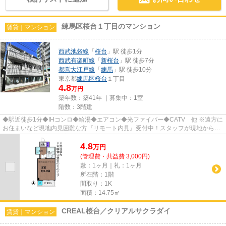
練馬区桜台１丁目のマンション
賃貸｜マンション
西武池袋線
「
桜台
」駅 徒歩1分
西武有楽町線
「
新桜台
」駅 徒歩7分
都営大江戸線
「
練馬
」駅 徒歩10分
東京都
練馬区
桜台
１丁目
4.8
万円
築年数：築41年 ｜募集中：
1室
階数：3階建
◆駅近徒歩1分◆IHコンロ◆給湯◆エアコン◆光ファイバー◆CATV 他 ※遠方に
お住まいなど現地内見困難な方『リモート内見』受付中！スタッフが現地からリ
アルタイムでお部屋の実況をします。...
4.8
万
円
(管理費・共益費 3,000円)
敷：1ヶ月｜礼：1ヶ月
所在階：1階
間取り：1K
面積：14.75㎡
CREAL桜台／クリアルサクラダイ
賃貸｜マンション