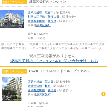
練馬区栄町のマンション
賃貸｜マンション
西武池袋線
「
江古田
」駅 徒歩2分
都営大江戸線
「
新江古田
」駅 徒歩6分
西武有楽町線
「
新桜台
」駅 徒歩9分
東京都
練馬区
栄町
-
築年数：築36年
階数：10階建
敷・礼０です◆ネット無料◆バストイレ別◆浴室乾燥◆温水洗浄便座◆室内洗濯
機置場◆モニタ付オートロック◆モニタ付インタホン◆宅配BOX◆エレベータ完
備◆敷地内駐輪場◆敷地内ゴミ置場◆角部屋...
現在空室情報がありません。
練馬区栄町のマンションへのお問い合わせはこちら
Dwell Pureness／ドエル・ピュアネス
賃貸｜マンション
西武池袋線
「
江古田
」駅 徒歩3分
西武池袋線
「
桜台
」駅 徒歩11分
西武有楽町線
「
新桜台
」駅 徒歩6分
東京都
練馬区
栄町
-
築年数：築39年