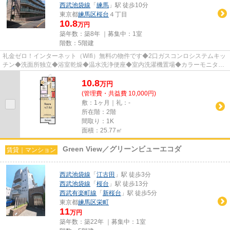
西武池袋線
「
練馬
」駅 徒歩10分
東京都
練馬区
桜台
４丁目
10.8
万円
築年数：築8年 ｜募集中：
1室
階数：5階建
礼金ゼロ！インターネット（Wifi）無料の物件です◆2口ガスコンロシステムキッ
チン◆洗面所独立◆浴室乾燥◆温水洗浄便座◆室内洗濯機置場◆カラーモニタ付
オートロック◆宅配BOX◆バイク置場...
10.8
万
円
(管理費・共益費 10,000円)
敷：1ヶ月｜礼：-
所在階：2階
間取り：1K
面積：25.77㎡
Green View／グリーンビューエコダ
賃貸｜マンション
西武池袋線
「
江古田
」駅 徒歩3分
西武池袋線
「
桜台
」駅 徒歩13分
西武有楽町線
「
新桜台
」駅 徒歩5分
東京都
練馬区
栄町
11
万円
築年数：築22年 ｜募集中：
1室