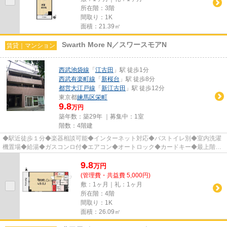
所在階：3階
間取り：1K
面積：21.39㎡
Swarth More N／スワースモアN
賃貸｜マンション
西武池袋線
「
江古田
」駅 徒歩1分
西武有楽町線
「
新桜台
」駅 徒歩8分
都営大江戸線
「
新江古田
」駅 徒歩12分
東京都
練馬区
栄町
9.8
万円
築年数：築29年 ｜募集中：
1室
階数：4階建
◆駅近徒歩１分◆楽器相談可能◆インターネット対応◆バストイレ別◆室内洗濯
機置場◆給湯◆ガスコンロ付◆エアコン◆オートロック◆カードキー◆最上階◆
角部屋◆2面採光 他 ※遠方にお住まいなど...
9.8
万
円
(管理費・共益費 5,000円)
敷：1ヶ月｜礼：1ヶ月
所在階：4階
間取り：1K
面積：26.09㎡