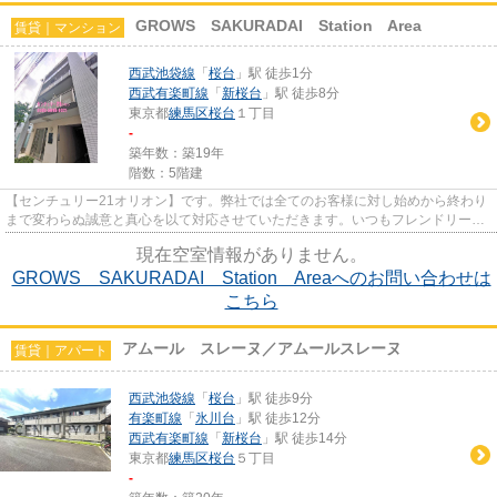
GROWS SAKURADAI Station Area
賃貸｜マンション
西武池袋線
「
桜台
」駅 徒歩1分
西武有楽町線
「
新桜台
」駅 徒歩8分
東京都
練馬区
桜台
１丁目
-
築年数：築19年
階数：5階建
【センチュリー21オリオン】です。弊社では全てのお客様に対し始めから終わり
まで変わらぬ誠意と真心を以て対応させていただきます。いつもフレンドリーな
対応でお客様をお迎えしてい...
現在空室情報がありません。
GROWS SAKURADAI Station Areaへのお問い合わせは
こちら
アムール スレーヌ／アムールスレーヌ
賃貸｜アパート
西武池袋線
「
桜台
」駅 徒歩9分
有楽町線
「
氷川台
」駅 徒歩12分
西武有楽町線
「
新桜台
」駅 徒歩14分
東京都
練馬区
桜台
５丁目
-