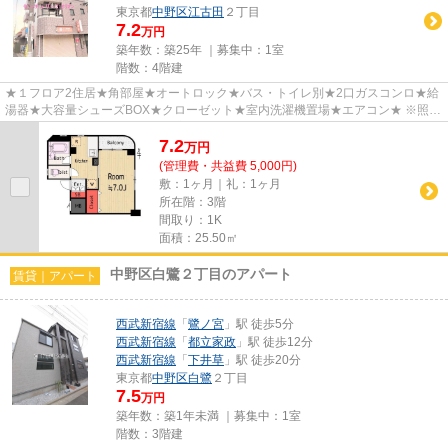
東京都
中野区
江古田
２丁目
7.2
万円
築年数：築25年 ｜募集中：
1室
階数：4階建
★１フロア2住居★角部屋★オートロック★バス・トイレ別★2口ガスコンロ★給
湯器★大容量シューズBOX★クローゼット★室内洗濯機置場★エアコン★ ※照
明、ガスレンジは撤去可能 ※遠方にお住まい...
7.2
万
円
(管理費・共益費 5,000円)
敷：1ヶ月｜礼：1ヶ月
所在階：3階
間取り：1K
面積：25.50㎡
中野区白鷺２丁目のアパート
賃貸｜アパート
西武新宿線
「
鷺ノ宮
」駅 徒歩5分
西武新宿線
「
都立家政
」駅 徒歩12分
西武新宿線
「
下井草
」駅 徒歩20分
東京都
中野区
白鷺
２丁目
7.5
万円
築年数：築1年未満 ｜募集中：
1室
階数：3階建