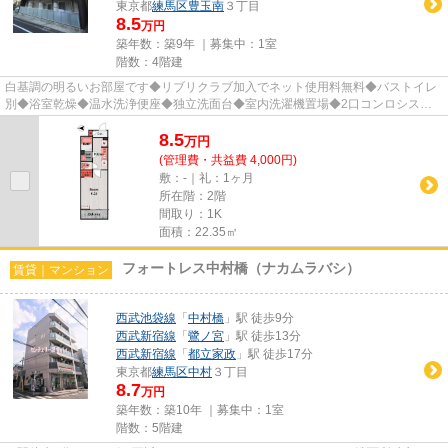
東京都
練馬区
豊玉南
３丁目
8.5
万円
築年数：築9年 ｜募集中：
1室
階数：4階建
白基調の明るいお部屋です◆リブリクラブ加入でネット使用料無料◆バストイレ
別◆浴室乾燥◆温水洗浄便座◆独立洗面台◆室内洗濯機置場◆2口コンロシステ
ムキッチン◆モニター付インターホン◆...
8.5
万
円
(管理費・共益費 4,000円)
敷：-｜礼：1ヶ月
所在階：2階
間取り：1K
面積：22.35㎡
フォートレス中村橋（ナカムラバシ）
賃貸｜マンション
西武池袋線
「
中村橋
」駅 徒歩9分
西武新宿線
「
鷺ノ宮
」駅 徒歩13分
西武新宿線
「
都立家政
」駅 徒歩17分
東京都
練馬区
中村
３丁目
8.7
万円
築年数：築10年 ｜募集中：
1室
階数：5階建