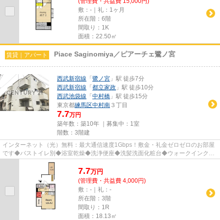
(管理費・共益費 15,000円)
敷：-｜礼：1ヶ月
所在階：6階
間取り：1K
面積：22.50㎡
Piace Saginomiya／ピアーチェ鷺ノ宮
賃貸｜アパート
西武新宿線
「
鷺ノ宮
」駅 徒歩7分
西武新宿線
「
都立家政
」駅 徒歩10分
西武池袋線
「
中村橋
」駅 徒歩15分
東京都
練馬区
中村南
３丁目
7.7
万円
築年数：築10年 ｜募集中：
1室
階数：3階建
インターネット（光）無料：最大通信速度1Gbps！敷金・礼金ゼロゼロのお部屋
です◆バストイレ別◆浴室乾燥◆洗浄便座◆洗髪洗面化粧台◆ウォークインクロ
ーゼット◆2口コンロシステムキッチ...
7.7
万
円
(管理費・共益費 4,000円)
敷：-｜礼：-
所在階：3階
間取り：1R
面積：18.13㎡