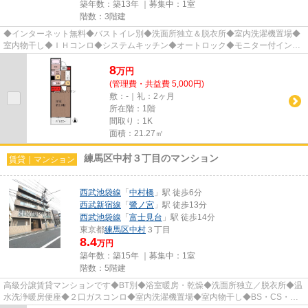
築年数：築13年 ｜募集中：
1室
階数：3階建
◆インターネット無料◆バストイレ別◆洗面所独立＆脱衣所◆室内洗濯機置場◆
室内物干し◆ＩＨコンロ◆システムキッチン◆オートロック◆モニター付インタ
ーホン◆防犯シャッター◆駐輪場◆敷地内...
8
万
円
(管理費・共益費 5,000円)
敷：-｜礼：2ヶ月
所在階：1階
間取り：1K
面積：21.27㎡
練馬区中村３丁目のマンション
賃貸｜マンション
西武池袋線
「
中村橋
」駅 徒歩6分
西武新宿線
「
鷺ノ宮
」駅 徒歩13分
西武池袋線
「
富士見台
」駅 徒歩14分
東京都
練馬区
中村
３丁目
8.4
万円
築年数：築15年 ｜募集中：
1室
階数：5階建
高級分譲賃貸マンションです◆BT別◆浴室暖房・乾燥◆洗面所独立／脱衣所◆温
水洗浄暖房便座◆２口ガスコンロ◆室内洗濯機置場◆室内物干し◆BS・CS・地