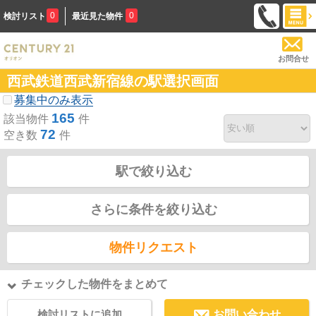
0
0
検討リスト
最近見た物件
お問合せ
西武鉄道西武新宿線の駅選択画面
募集中のみ表示
165
該当物件
件
72
空き数
件
駅で絞り込む
さらに条件を絞り込む
物件リクエスト
チェックした物件をまとめて
検討リストに追加
お問い合わせ