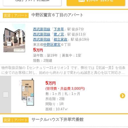
中野区鷺宮６丁目のアパート
賃貸｜アパート
西武新宿線
「
下井草
」駅 徒歩7分
西武新宿線
「
鷺ノ宮
」駅 徒歩11分
西武新宿線
「
都立家政
」駅 徒歩19分
東京都
中野区
鷺宮
６丁目
5
万円
築年数：築19年 ｜募集中：
1室
階数：2階建
物件取扱店舗の【センチュリー21オリオン】です。弊社では【至誠一貫】を信条
に全てのお客様に対し、始めから終わりまで変わらぬ誠意と真心を以て対応させ
ていただいております。お部...
5
万
円
(管理費・共益費 3,000円)
敷：1ヶ月｜礼：1ヶ月
所在階：2階
間取り：1R
面積：10.47㎡
サークルハウス下井草弐番館
賃貸｜アパート