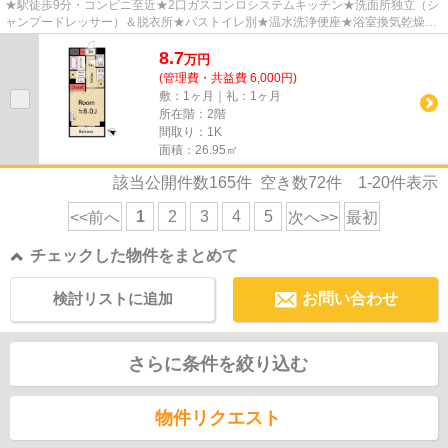
★駅徒歩9分・コンビニ至近★2口ガスコンロシステムキッチン★洗面所独立（シ
ャンプードレッサー）＆脱衣所★バストイレ別★温水洗浄便座★浴室換気乾燥★
室内洗濯機置場★オートロック・モニ...
8.7
万
円
(管理費・共益費 6,000円)
敷：1ヶ月｜礼：1ヶ月
所在階：2階
間取り：1K
面積：26.95㎡
該当公開件数
165
件 空き数
72
件
1-20
件表示
1
2
3
4
5
<<前へ
次へ>>
最初
チェックした物件をまとめて
検討リストに追加
お問い合わせ
さらに条件を絞り込む
物件リクエスト