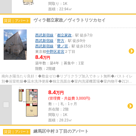
間取り：1K
面積：22.94㎡
ヴィラ都立家政／ヴィラトリツカセイ
賃貸｜アパート
西武新宿線
「
都立家政
」駅 徒歩7分
西武新宿線
「
野方
」駅 徒歩9分
西武新宿線
「
鷺ノ宮
」駅 徒歩15分
東京都
中野区
若宮
２丁目
8.4
万円
築年数：築4年 ｜募集中：
1室
階数：2階建
南向き陽当たり良好！◆敷金ゼロ◆リブリクラブ加入でネット無料◆バストイレ
別◆浴室乾燥◆温水洗浄便座◆独立洗面台◆室内洗濯機置場◆室内物干◆2口IH
コンロシステムキッチン◆宅配BOX◆敷地内...
8.4
万
円
(管理費・共益費 3,000円)
敷：-｜礼：1ヶ月
所在階：2階
間取り：1K
面積：28.23㎡
練馬区中村３丁目のアパート
賃貸｜アパート