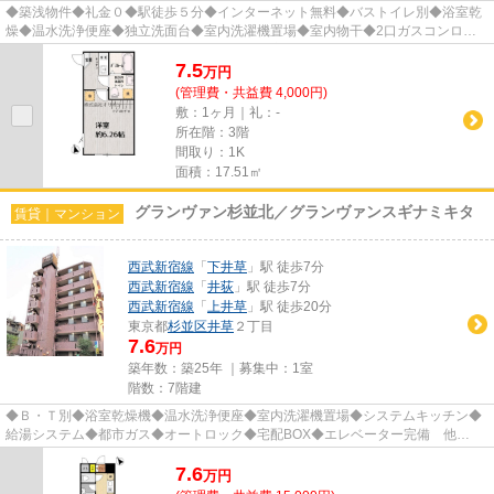
◆築浅物件◆礼金０◆駅徒歩５分◆インターネット無料◆バストイレ別◆浴室乾
燥◆温水洗浄便座◆独立洗面台◆室内洗濯機置場◆室内物干◆2口ガスコンロシ
ステムキッチン◆エアコン◆オートロック◆宅...
7.5
万
円
(管理費・共益費 4,000円)
敷：1ヶ月｜礼：-
所在階：3階
間取り：1K
面積：17.51㎡
グランヴァン杉並北／グランヴァンスギナミキタ
賃貸｜マンション
西武新宿線
「
下井草
」駅 徒歩7分
西武新宿線
「
井荻
」駅 徒歩7分
西武新宿線
「
上井草
」駅 徒歩20分
東京都
杉並区
井草
２丁目
7.6
万円
築年数：築25年 ｜募集中：
1室
階数：7階建
◆Ｂ・Ｔ別◆浴室乾燥機◆温水洗浄便座◆室内洗濯機置場◆システムキッチン◆
給湯システム◆都市ガス◆オートロック◆宅配BOX◆エレベーター完備 他
※『リモート内見』受付中！パソコン／スマホ...
7.6
万
円