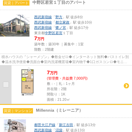
中野区若宮１丁目のアパート
賃貸｜アパート
西武新宿線
「
野方
」駅 徒歩8分
西武新宿線
「
都立家政
」駅 徒歩10分
西武新宿線
「
鷺ノ宮
」駅 徒歩17分
東京都
中野区
若宮
１丁目
7
万円
築年数：築30年 ｜募集中：
1室
階数：2階建
積水ハウスの『シャーメゾン』◆敷金ゼロ◆インターネット無料◆バストイレ別
◆温水洗浄便座◆洗面台◆室内洗濯機置場◆室内物干◆1口ガスコンロ◆モニタ
付インタホン◆防犯シャッター◆宅配BOX◆...
7
万
円
(管理費・共益費 7,000円)
敷：-｜礼：1ヶ月
所在階：2階
間取り：1K
面積：21.20㎡
Millennia（ミレーニア）
賃貸｜マンション
都営大江戸線
「
新江古田
」駅 徒歩13分
西武新宿線
「
沼袋
」駅 徒歩13分