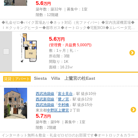
5.6
万円
築年数：築32年 ｜募集中：
1室
階数：12階建
◆礼金ゼロ◆バイク置場あり◆ネット対応（光ファイバー）◆室内洗濯機置場◆
ＩＨクッキングヒーター◆都市ガス◆オートロック◆宅配BOX◆エレベータ完備
◆敷地内駐輪場◆敷地内ゴミ置場◆角部屋◆2...
5.6
万
円
(管理費・共益費 5,000円)
敷：1ヶ月｜礼：-
所在階：3階
間取り：1K
面積：16.23㎡
Siesta Villa 上鷺宮の杜East
賃貸｜アパート
西武池袋線
「
富士見台
」駅 徒歩10分
西武新宿線
「
鷺ノ宮
」駅 徒歩12分
西武池袋線
「
中村橋
」駅 徒歩15分
東京都
中野区
上鷺宮
２丁目
5.7
万円
築年数：築9年 ｜募集中：
1室
階数：2階建
インターネット無料＆敷金・礼金ゼロゼロのお部屋です◆オートロック＆カラー