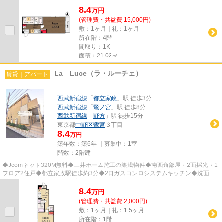
デジ対応◆モニタ付オートロック◆エレベ...
8.4
万
円
(管理費・共益費 15,000円)
敷：1ヶ月｜礼：1ヶ月
所在階：4階
間取り：1K
面積：21.03㎡
La Luce（ラ・ルーチェ）
賃貸｜アパート
西武新宿線
「
都立家政
」駅 徒歩3分
西武新宿線
「
鷺ノ宮
」駅 徒歩8分
西武新宿線
「
野方
」駅 徒歩15分
東京都
中野区
鷺宮
３丁目
8.4
万円
築年数：築6年 ｜募集中：
1室
階数：2階建
◆Jcomネット320M無料◆三井ホーム施工の築浅物件◆南西角部屋・2面採光・1
フロア2住戸◆都立家政駅徒歩約3分◆2口ガスコンロシステムキッチン◆洗面所
独立◆室内洗濯機置場◆浴室乾燥◆追い焚...
8.4
万
円
(管理費・共益費 2,000円)
敷：1ヶ月｜礼：1.5ヶ月
所在階：1階