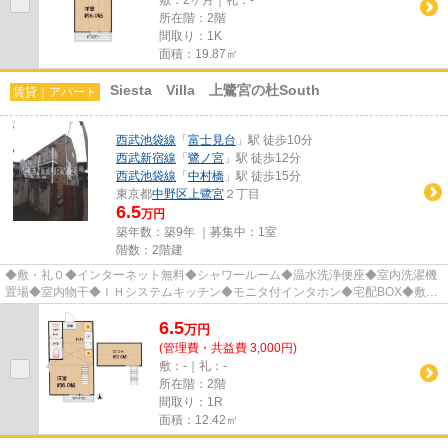
所在階：2階
間取り：1K
面積：19.87㎡
Siesta Villa 上鷺宮の杜South
賃貸｜アパート
西武池袋線
「
富士見台
」駅 徒歩10分
西武新宿線
「
鷺ノ宮
」駅 徒歩12分
西武池袋線
「
中村橋
」駅 徒歩15分
東京都
中野区
上鷺宮
２丁目
6.5
万円
築年数：築9年 ｜募集中：
1室
階数：2階建
◆敷・礼０◆インターネット無料◆シャワールーム◆温水洗浄便座◆室内洗濯機
置場◆室内物干◆ＩＨシステムキッチン◆モニタ付インタホン◆宅配BOX◆敷地
内ゴミ置場◆ウッドデッキ◆屋外収納（キャ...
6.5
万
円
(管理費・共益費 3,000円)
敷：-｜礼：-
所在階：2階
間取り：1R
面積：12.42㎡