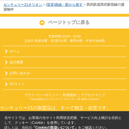
センチュリー21オリオン
>
(賃貸)路線・駅から探す
>
西武鉄道西武新宿線の賃
貸物件
ページトップに戻る
営業時間:10:00～18:00
定休日:毎週水曜・第2第3火曜・夏季休暇・年末年始休暇
ホーム
会社概要
お問い合わせ
PCサイト
プライバシーポリシー
利用規約
｜アクセスマップ
｜
Copyright(c) センチュリー２１オリオン All rights reserved.
センチュリー21の加盟店は、すべて独立・自営です。
当サイトでは、お客様の当サイト利用状況把握、サービス向上検討を目的と
して、クッキー（Cookie）を使用しています。
詳しくは、当社の
「Cookieの取扱いについて」
をご確認ください。