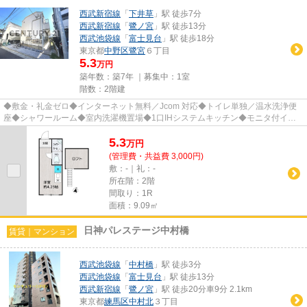
西武新宿線
「
下井草
」駅 徒歩7分
西武新宿線
「
鷺ノ宮
」駅 徒歩13分
西武池袋線
「
富士見台
」駅 徒歩18分
東京都
中野区
鷺宮
６丁目
5.3
万円
築年数：築7年 ｜募集中：
1室
階数：2階建
◆敷金・礼金ゼロ◆インターネット無料／Jcom 対応◆トイレ単独／温水洗浄便
座◆シャワールーム◆室内洗濯機置場◆1口IHシステムキッチン◆モニタ付イン
タホン◆ダブルロックドア◆敷地内駐輪場...
5.3
万
円
(管理費・共益費 3,000円)
敷：-｜礼：-
所在階：2階
間取り：1R
面積：9.09㎡
日神パレステージ中村橋
賃貸｜マンション
西武池袋線
「
中村橋
」駅 徒歩3分
西武池袋線
「
富士見台
」駅 徒歩13分
西武新宿線
「
鷺ノ宮
」駅 徒歩20分車9分 2.1km
東京都
練馬区
中村北
３丁目