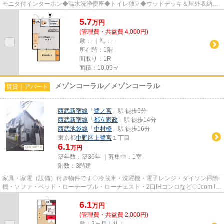
モニタ付インターホン◆温水洗浄便座◆トイレ独立◆ウッドデッキ＆屋外収納あ
り◆シャワールーム◆室内物干◆宅配...
5.7
万
円
(管理費・共益費 4,000円)
敷：-｜礼：-
所在階：1階
間取り：1R
面積：10.09㎡
メゾンコーラル／メゾンコーラル
賃貸｜アパート
西武新宿線
「
鷺ノ宮
」駅 徒歩9分
西武新宿線
「
都立家政
」駅 徒歩14分
西武池袋線
「
中村橋
」駅 徒歩16分
東京都
中野区
上鷺宮
１丁目
6.1
万円
築年数：築36年 ｜募集中：
1室
階数：3階建
家具・家電（設備）付き物件です◇冷蔵庫・洗濯機・電子レンジ・ダイソン掃除
機・ソファ・ベッド・ローテーブル・ローチェスト・2口IHコンロなど◇Jcom In
My Room／テレビ無料・ネット3...
6.1
万
円
(管理費・共益費 2,000円)
敷：2ヶ月｜礼：-