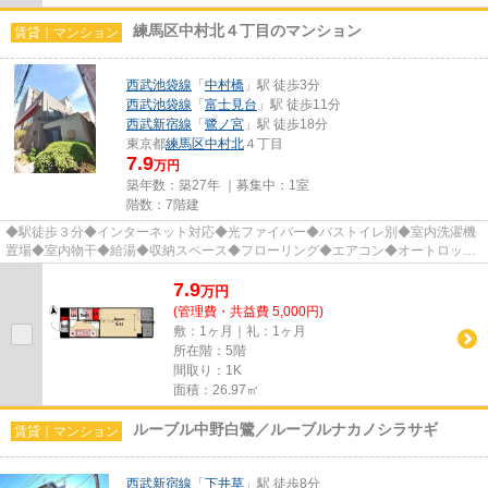
練馬区中村北４丁目のマンション
賃貸｜マンション
西武池袋線
「
中村橋
」駅 徒歩3分
西武池袋線
「
富士見台
」駅 徒歩11分
西武新宿線
「
鷺ノ宮
」駅 徒歩18分
東京都
練馬区
中村北
４丁目
7.9
万円
築年数：築27年 ｜募集中：
1室
階数：7階建
◆駅徒歩３分◆インターネット対応◆光ファイバー◆バストイレ別◆室内洗濯機
置場◆室内物干◆給湯◆収納スペース◆フローリング◆エアコン◆オートロック
◆宅配BOX◆エレベータ完備◆CATV／BS 他 ※...
7.9
万
円
(管理費・共益費 5,000円)
敷：1ヶ月｜礼：1ヶ月
所在階：5階
間取り：1K
面積：26.97㎡
ルーブル中野白鷺／ルーブルナカノシラサギ
賃貸｜マンション
西武新宿線
「
下井草
」駅 徒歩8分