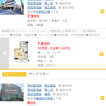
西武新宿線
「
鷺ノ宮
」駅 徒歩10分
西武新宿線
「
都立家政
」駅 徒歩18分
東京都
中野区
白鷺
３丁目
7.9
万円
築年数：築20年 ｜募集中：
1室
階数：4階建
収納型の2口コンロシステムキッチンが個性的なお部屋です！一見の価値あ
り！！◆角部屋・2面採光◆バストイレ別◆浴室乾燥・24時間換気◆温水洗浄便
座◆室内洗濯機置場◆宅配BOX◆エレベータ...
7.9
万
円
(管理費・共益費 5,000円)
敷：-｜礼：1ヶ月
所在階：2階
間取り：1R
面積：20.57㎡
サンドリヨン
賃貸｜マンション
西武新宿線
「
都立家政
」駅 徒歩9分
西武新宿線
「
鷺ノ宮
」駅 徒歩14分
西武池袋線
「
練馬
」駅 徒歩21分
東京都
練馬区
中村南
１丁目
8
万円