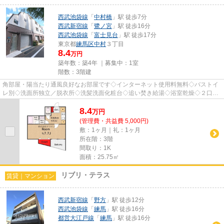
西武池袋線
「
中村橋
」駅 徒歩7分
西武新宿線
「
鷺ノ宮
」駅 徒歩16分
西武池袋線
「
富士見台
」駅 徒歩17分
東京都
練馬区
中村
３丁目
8.4
万円
築年数：築4年 ｜募集中：
1室
階数：3階建
角部屋・陽当たり通風良好なお部屋です◇インターネット使用料無料◇バストイ
レ別◇洗面所独立／脱衣所◇洗髪洗面化粧台◇追い焚き給湯◇浴室乾燥◇２口Ｉ
Ｈシステムキッチン◇室内洗濯機置場◇...
8.4
万
円
(管理費・共益費 5,000円)
敷：1ヶ月｜礼：1ヶ月
所在階：3階
間取り：1K
面積：25.75㎡
リブリ・テラス
賃貸｜マンション
西武新宿線
「
野方
」駅 徒歩12分
西武池袋線
「
練馬
」駅 徒歩16分
都営大江戸線
「
練馬
」駅 徒歩16分