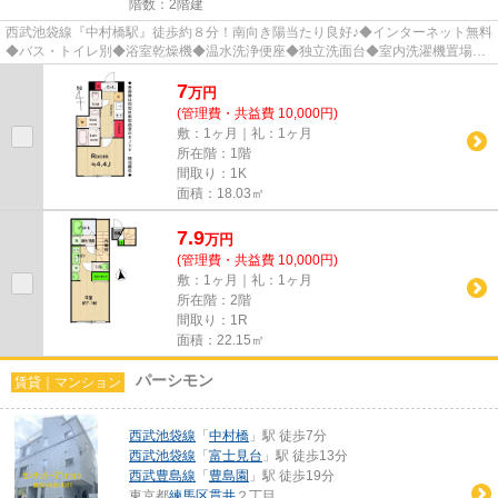
階数：2階建
西武池袋線『中村橋駅』徒歩約８分！南向き陽当たり良好♪◆インターネット無料
◆バス・トイレ別◆浴室乾燥機◆温水洗浄便座◆独立洗面台◆室内洗濯機置場◆
室内物干◆2口ＩＨクッキングヒータ...
7
万
円
(管理費・共益費 10,000円)
敷：1ヶ月｜礼：1ヶ月
所在階：1階
間取り：1K
面積：18.03㎡
7.9
万
円
(管理費・共益費 10,000円)
敷：1ヶ月｜礼：1ヶ月
所在階：2階
間取り：1R
面積：22.15㎡
パーシモン
賃貸｜マンション
西武池袋線
「
中村橋
」駅 徒歩7分
西武池袋線
「
富士見台
」駅 徒歩13分
西武豊島線
「
豊島園
」駅 徒歩19分
東京都
練馬区
貫井
２丁目