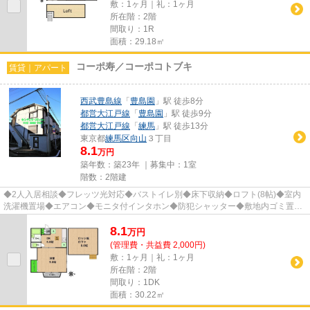
敷：1ヶ月｜礼：1ヶ月
所在階：2階
間取り：1R
面積：29.18㎡
コーポ寿／コーポコトブキ
賃貸｜アパート
西武豊島線
「
豊島園
」駅 徒歩8分
都営大江戸線
「
豊島園
」駅 徒歩9分
都営大江戸線
「
練馬
」駅 徒歩13分
東京都
練馬区
向山
３丁目
8.1
万円
築年数：築23年 ｜募集中：
1室
階数：2階建
◆2人入居相談◆フレッツ光対応◆バストイレ別◆床下収納◆ロフト(8帖)◆室内
洗濯機置場◆エアコン◆モニタ付インタホン◆防犯シャッター◆敷地内ゴミ置場
◆最上階◆角部屋◆2面採光◆CATV 他 ※遠方...
8.1
万
円
(管理費・共益費 2,000円)
敷：1ヶ月｜礼：1ヶ月
所在階：2階
間取り：1DK
面積：30.22㎡