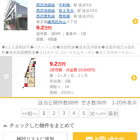
西武池袋線
「
中村橋
」駅 徒歩5分
西武池袋線
「
富士見台
」駅 徒歩15分
西武豊島線
「
豊島園
」駅 徒歩15分
東京都
練馬区
向山
４丁目
9.2
万円
築年数：築9年 ｜募集中：
1室
階数：4階建
◆2人入居相談可◆バストイレ別◆浴室乾燥◆温水洗浄便座◆洗面所独立＆脱衣
所◆室内洗濯機置場◆２口ガスコンロシステムキッチン◆モニタ付オートロック
◆モニタ付インタホン◆宅配BOX◆エレベー...
9.2
万
円
(管理費・共益費 10,000円)
敷：1ヶ月｜礼：1ヶ月
所在階：2階
間取り：1K
面積：29.02㎡
該当公開件数
88
件 空き数
36
件
1-20
件表示
1
2
3
4
5
<<前へ
次へ>>
最初
チェックした物件をまとめて
検討リストに追加
お問い合わせ