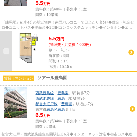
5.5
万円
築年数：築40年 ｜募集中：
1室
階数：10階建
『練馬駅』徒歩4分の駅近物件！南面バルコニーで日当たり良好♪◆敷金・礼金ゼ
ロ◆ユニットバス◆洗面台◆1口IHコンロシステムキッチン◆インタホン◆エレ
ベータ完備◆敷地内ゴミ置場◆高層階◆C...
5.5
万
円
(管理費・共益費 4,000円)
敷：-｜礼：-
所在階：9階
間取り：1K
面積：15.15㎡
ソアール豊島園
賃貸｜マンション
西武豊島線
「
豊島園
」駅 徒歩7分
西武池袋線
「
練馬
」駅 徒歩9分
都営大江戸線
「
豊島園
」駅 徒歩7分
東京都
練馬区
練馬
３丁目
6.5
万円
築年数：築34年 ｜募集中：
1室
階数：5階建
都営大江戸・西武池袋線豊島園駅徒歩6分◆インターネット対応◆都市ガス◆給