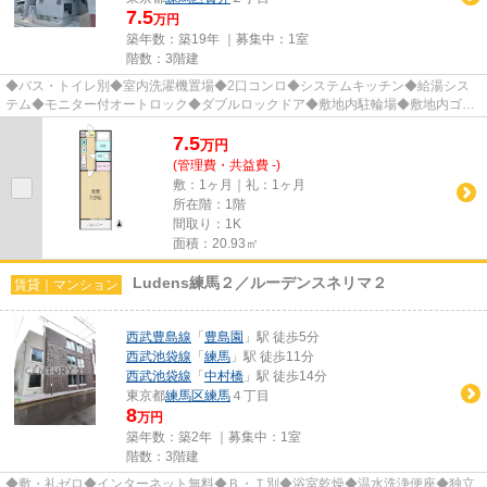
7.5
万円
築年数：築19年 ｜募集中：
1室
階数：3階建
◆バス・トイレ別◆室内洗濯機置場◆2口コンロ◆システムキッチン◆給湯シス
テム◆モニター付オートロック◆ダブルロックドア◆敷地内駐輪場◆敷地内ゴミ
置場◆床下収納◆CATV(In My Room) 他
7.5
万
円
(管理費・共益費 -)
敷：1ヶ月｜礼：1ヶ月
所在階：1階
間取り：1K
面積：20.93㎡
Ludens練馬２／ルーデンスネリマ２
賃貸｜マンション
西武豊島線
「
豊島園
」駅 徒歩5分
西武池袋線
「
練馬
」駅 徒歩11分
西武池袋線
「
中村橋
」駅 徒歩14分
東京都
練馬区
練馬
４丁目
8
万円
築年数：築2年 ｜募集中：
1室
階数：3階建
◆敷・礼ゼロ◆インターネット無料◆Ｂ・Ｔ別◆浴室乾燥◆温水洗浄便座◆独立