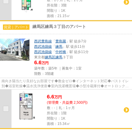
所在階：3階
間取り：1K
面積：21.15㎡
練馬区練馬３丁目のアパート
賃貸｜アパート
西武豊島線
「
豊島園
」駅 徒歩7分
西武池袋線
「
練馬
」駅 徒歩11分
西武池袋線
「
中村橋
」駅 徒歩11分
東京都
練馬区
練馬
３丁目
6.6
万円
築年数：築5年 ｜募集中：
1室
階数：3階建
南向き陽当たり良好なお部屋です◆敷金ゼロ◆インターネット対応◆バストイレ
別◆浴室乾燥◆温水洗浄便座◆室内洗濯機置場◆小型冷蔵庫付◆オートロック◆
モニタ付インタホン◆防犯カメラ◆宅配BO...
6.6
万
円
(管理費・共益費 2,500円)
敷：-｜礼：1ヶ月
所在階：1階
間取り：1K
面積：15.34㎡