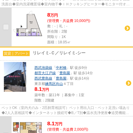
洗面台◆室内洗濯機置場◆室内物干◆ＩＨクッキングヒーター◆モニター付オー
トロック＆インターホン◆防犯カメラ◆ダ...
8
万
円
(管理費・共益費 10,000円)
敷：-｜礼：-
所在階：2階
間取り：1K
面積：18.05㎡
リレイミ-Ｃ／リレイミ-シー
賃貸｜アパート
西武池袋線
「
中村橋
」駅 徒歩9分
都営大江戸線
「
豊島園
」駅 徒歩14分
西武豊島線
「
豊島園
」駅 徒歩14分
東京都
練馬区
向山
４丁目
8.1
万円
築年数：築11年 ｜募集中：
1室
階数：2階建
ペットOK（室内犬のみ・2匹飼育相談可）ペット用出入口・ペット足洗い場あり
◆2人入居相談可◆インターネット接続可◆B／T別◆温水洗浄便座◆追焚機能◆
洗面所独立◆室内洗濯機置場◆グリル付3...
8.1
万
円
(管理費・共益費 2,000円)