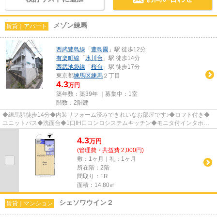
メゾン練馬
賃貸｜アパート
西武豊島線
「
豊島園
」駅 徒歩12分
有楽町線
「
氷川台
」駅 徒歩14分
西武池袋線
「
桜台
」駅 徒歩17分
東京都
練馬区
練馬
２丁目
4.3
万円
築年数：築39年 ｜募集中：
1室
階数：2階建
◆練馬駅徒歩14分◆内装リフォーム済みできれいなお部屋です♪◆ロフト付き◆
ユニットバス◆洗面台◆1口IH口コンロシステムキッチン◆モニタ付インタホン
◆最上階◆角部屋◆2面採光◆敷地内駐輪場...
4.3
万
円
(管理費・共益費 2,000円)
敷：1ヶ月｜礼：1ヶ月
所在階：2階
間取り：1R
面積：14.80㎡
シェソワウイン２
賃貸｜マンション