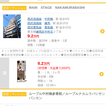
MAIN STAGE NAKAMURABASHI
賃貸｜マンション
西武池袋線
「
中村橋
」駅 徒歩4分
西武池袋線
「
練馬
」駅 徒歩15分
西武豊島線
「
豊島園
」駅 徒歩15分
東京都
練馬区
中村北
２丁目
9.2
万円
築年数：築20年 ｜募集中：
1室
階数：11階建
ネット使用料不要・分譲タイプの賃貸マンションです◆バストイレ別◆浴室乾燥
◆温水洗浄便座◆２口コンロシステムキッチン◆室内洗濯機置場◆モニタ付オー
トロック◆宅配ＢＯＸ◆エレベータ◆Ｂ...
9.2
万
円
(管理費・共益費 5,000円)
敷：-｜礼：1ヶ月
所在階：8階
間取り：1K
面積：22.08㎡
ルーブル中村橋参番館／ルーブルナカムラバシサン
賃貸｜マンション
バンカン