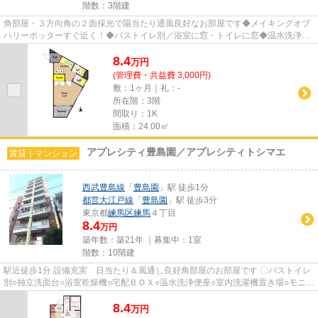
階数：3階建
角部屋・３方向角の２面採光で陽当たり通風良好なお部屋です◆メイキングオブ
ハリーポッターすぐ近く！◆バストイレ別／浴室に窓・トイレに窓◆温水洗浄便
座◆室内洗濯機置場◆ガスコンロ◆...
8.4
万
円
(管理費・共益費 3,000円)
敷：1ヶ月｜礼：-
所在階：3階
間取り：1K
面積：24.00㎡
アプレシティ豊島園／アプレシティトシマエ
賃貸｜マンション
西武豊島線
「
豊島園
」駅 徒歩1分
都営大江戸線
「
豊島園
」駅 徒歩3分
東京都
練馬区
練馬
４丁目
8.4
万円
築年数：築21年 ｜募集中：
1室
階数：10階建
駅近徒歩1分 設備充実 日当たり＆風通し良好角部屋のお部屋です 〇バストイレ
別○独立洗面台○浴室乾燥機○宅配ＢＯＸ○温水洗浄便座○室内洗濯機置き場○モニタ
ー付オートロック＆インター...
8.4
万
円