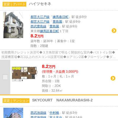
ハイツセキネ
賃貸｜アパート
都営大江戸線
「
練馬春日町
」駅 徒歩9分
都営大江戸線
「
豊島園
」駅 徒歩9分
西武豊島線
「
豊島園
」駅 徒歩9分
東京都
練馬区
春日町
１丁目
8.2
万円
築年数：築36年 ｜募集中：
1室
階数：2階建
初期費用クレジット決済可◆３方角部屋で明るく開放的な室内◆バストイレ別◆
洗濯機置場◆2口以上のガスコンロ設置可能◆エアコン2基◆フローリング◆ダブ
ルロックドア◆モニタ付インタホン◆シ...
8.2
万
円
(管理費・共益費 3,000円)
敷：1ヶ月｜礼：1ヶ月
所在階：1階
間取り：2DK
面積：32.64㎡
SKYCOURT NAKAMURABASHI-2
賃貸｜マンション
西武池袋線
「
中村橋
」駅 徒歩3分
西武池袋線
「
富士見台
」駅 徒歩14分