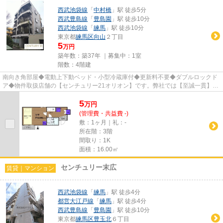
西武池袋線
「
中村橋
」駅 徒歩5分
西武豊島線
「
豊島園
」駅 徒歩10分
西武池袋線
「
練馬
」駅 徒歩10分
東京都
練馬区
向山
２丁目
5
万円
築年数：築37年 ｜募集中：
1室
階数：4階建
南向き角部屋◆電動上下動ベッド・小型冷蔵庫付◆更新料不要◆ダブルロックド
ア◆物件取扱店舗の【センチュリー21オリオン】です。弊社では【至誠一貫】を
信条に全てのお客様に対し、始め...
5
万
円
(管理費・共益費 -)
敷：1ヶ月｜礼：-
所在階：3階
間取り：1K
面積：16.00㎡
センチュリー末広
賃貸｜マンション
西武池袋線
「
練馬
」駅 徒歩4分
都営大江戸線
「
練馬
」駅 徒歩4分
西武豊島線
「
豊島園
」駅 徒歩10分
東京都
練馬区
豊玉北
６丁目