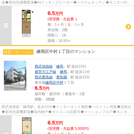
湯◆室内洗濯機置場◆IHクッキングヒーター◆システムキッチン◆モニター付オ
ートロック◆エアコン◆バルコニー◆エレ...
6.5
万
円
(管理費・共益費 -)
敷：1ヶ月｜礼：1ヶ月
所在階：2階
間取り：1K
面積：16.50㎡
練馬区中村１丁目のマンション
賃貸｜マンション
西武池袋線
「
練馬
」駅 徒歩10分
都営大江戸線
「
練馬
」駅 徒歩11分
西武豊島線
「
豊島園
」駅 徒歩15分
東京都
練馬区
中村
１丁目
6.5
万円
築年数：築35年 ｜募集中：
1室
階数：3階建
西武池袋線『練馬駅』徒歩10分◆インターネット無料◆バストイレ同室◆洗面台
◆室内洗濯機置場◆室内物干◆ガスコンロ設置可◆クッションフロア◆モニタ付
インタホン◆宅配BOX◆最上階◆CATV／BS...
6.5
万
円
(管理費・共益費 5,000円)
敷：1ヶ月｜礼：1ヶ月