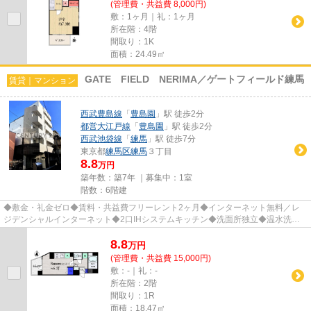
(管理費・共益費 8,000円)
敷：1ヶ月｜礼：1ヶ月
所在階：4階
間取り：1K
面積：24.49㎡
GATE FIELD NERIMA／ゲートフィールド練馬
賃貸｜マンション
西武豊島線
「
豊島園
」駅 徒歩2分
都営大江戸線
「
豊島園
」駅 徒歩2分
西武池袋線
「
練馬
」駅 徒歩7分
東京都
練馬区
練馬
３丁目
8.8
万円
築年数：築7年 ｜募集中：
1室
階数：6階建
◆敷金・礼金ゼロ◆賃料・共益費フリーレント2ヶ月◆インターネット無料／レ
ジデンシャルインターネット◆2口IHシステムキッチン◆洗面所独立◆温水洗浄
便座◆室内洗濯機置場◆オートロック・...
8.8
万
円
(管理費・共益費 15,000円)
敷：-｜礼：-
所在階：2階
間取り：1R
面積：18.47㎡