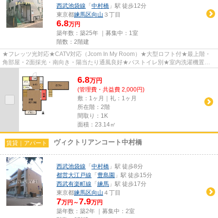
西武池袋線
「
中村橋
」駅 徒歩12分
東京都
練馬区
向山
３丁目
6.8
万円
築年数：築25年 ｜募集中：
1室
階数：2階建
★フレッツ光対応★CATV対応（Jcom In My Room）★大型ロフト付★最上階・
角部屋・2面採光・南向き・陽当たり通風良好★バストイレ別★室内洗濯機置場
★広々7.0帖洋室は豊かな生活空間を与え...
6.8
万
円
(管理費・共益費 2,000円)
敷：1ヶ月｜礼：1ヶ月
所在階：2階
間取り：1K
面積：23.14㎡
ヴィクトリアンコート中村橋
賃貸｜アパート
西武池袋線
「
中村橋
」駅 徒歩8分
都営大江戸線
「
豊島園
」駅 徒歩15分
西武有楽町線
「
練馬
」駅 徒歩17分
東京都
練馬区
向山
４丁目
7
7.9
万円～
万円
築年数：築2年 ｜募集中：
2室