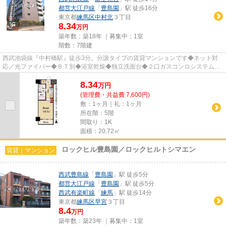
都営大江戸線
「
豊島園
」駅 徒歩16分
東京都
練馬区
中村北
３丁目
8.34
万円
築年数：築18年 ｜募集中：
1室
階数：7階建
西武池袋線『中村橋駅』徒歩3分。分譲タイプの賃貸マンションです◆ネット対
応／光ファイバー◆ＢＴ別◆浴室乾燥◆独立洗面台◆２口ガスコンロシステムキ
ッチン◆室内洗濯機置場◆オートロッ...
8.34
万
円
(管理費・共益費 7,600円)
敷：1ヶ月｜礼：1ヶ月
所在階：5階
間取り：1K
面積：20.72㎡
ロックヒル豊島園／ロックヒルトシマエン
賃貸｜マンション
西武豊島線
「
豊島園
」駅 徒歩5分
都営大江戸線
「
豊島園
」駅 徒歩5分
西武有楽町線
「
練馬
」駅 徒歩14分
東京都
練馬区
早宮
３丁目
8.4
万円
築年数：築23年 ｜募集中：
1室