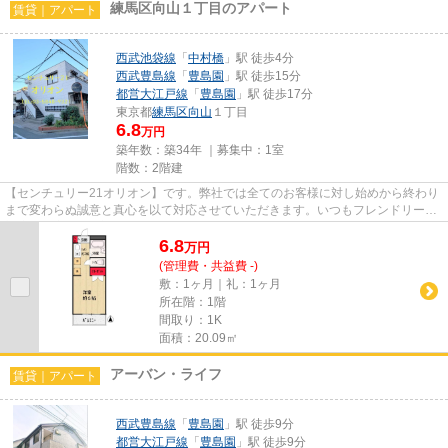
練馬区向山１丁目のアパート
賃貸｜アパート
西武池袋線
「
中村橋
」駅 徒歩4分
西武豊島線
「
豊島園
」駅 徒歩15分
都営大江戸線
「
豊島園
」駅 徒歩17分
東京都
練馬区
向山
１丁目
6.8
万円
築年数：築34年 ｜募集中：
1室
階数：2階建
【センチュリー21オリオン】です。弊社では全てのお客様に対し始めから終わり
まで変わらぬ誠意と真心を以て対応させていただきます。いつもフレンドリーな
対応でお客様をお迎えしてい...
6.8
万
円
(管理費・共益費 -)
敷：1ヶ月｜礼：1ヶ月
所在階：1階
間取り：1K
面積：20.09㎡
アーバン・ライフ
賃貸｜アパート
西武豊島線
「
豊島園
」駅 徒歩9分
都営大江戸線
「
豊島園
」駅 徒歩9分