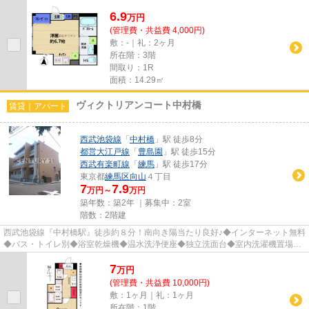
ィ充実。ユニットバス、温水...
6.9
万
円
(管理費・共益費 4,000円)
敷：-｜礼：2ヶ月
所在階：3階
間取り：1R
面積：14.29㎡
ヴィクトリアンコート中村橋
賃貸｜アパート
西武池袋線
「
中村橋
」駅 徒歩8分
都営大江戸線
「
豊島園
」駅 徒歩15分
西武有楽町線
「
練馬
」駅 徒歩17分
東京都
練馬区
向山
４丁目
7
7.9
万円～
万円
築年数：築2年 ｜募集中：
2室
階数：2階建
西武池袋線『中村橋駅』徒歩約８分！南向き陽当たり良好♪◆インターネット無料
◆バス・トイレ別◆浴室乾燥機◆温水洗浄便座◆独立洗面台◆室内洗濯機置場◆
室内物干◆2口ＩＨクッキングヒータ...
7
万
円
(管理費・共益費 10,000円)
敷：1ヶ月｜礼：1ヶ月
所在階：1階