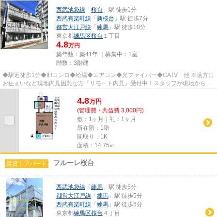
西武池袋線
「
桜台
」駅 徒歩1分
西武有楽町線
「
新桜台
」駅 徒歩7分
都営大江戸線
「
練馬
」駅 徒歩10分
東京都
練馬区
桜台
１丁目
4.8
万円
築年数：築41年 ｜募集中：
1室
階数：3階建
◆駅近徒歩1分◆IHコンロ◆給湯◆エアコン◆光ファイバー◆CATV 他 ※遠方に
お住まいなど現地内見困難な方『リモート内見』受付中！スタッフが現地からリ
アルタイムでお部屋の実況をします。...
4.8
万
円
(管理費・共益費 3,000円)
敷：1ヶ月｜礼：1ヶ月
所在階：1階
間取り：1K
面積：14.75㎡
フルーレ桜台
賃貸｜アパート
西武池袋線
「
練馬
」駅 徒歩5分
都営大江戸線
「
練馬
」駅 徒歩5分
西武有楽町線
「
練馬
」駅 徒歩5分
東京都
練馬区
桜台
４丁目