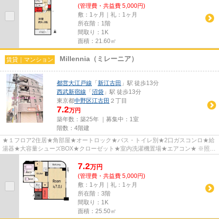
(管理費・共益費 5,000円)
敷：1ヶ月｜礼：1ヶ月
所在階：1階
間取り：1K
面積：21.60㎡
Millennia（ミレーニア）
賃貸｜マンション
都営大江戸線
「
新江古田
」駅 徒歩13分
西武新宿線
「
沼袋
」駅 徒歩13分
東京都
中野区
江古田
２丁目
7.2
万円
築年数：築25年 ｜募集中：
1室
階数：4階建
★１フロア2住居★角部屋★オートロック★バス・トイレ別★2口ガスコンロ★給
湯器★大容量シューズBOX★クローゼット★室内洗濯機置場★エアコン★ ※照
明、ガスレンジは撤去可能 ※遠方にお住まい...
7.2
万
円
(管理費・共益費 5,000円)
敷：1ヶ月｜礼：1ヶ月
所在階：3階
間取り：1K
面積：25.50㎡