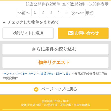
該当公開件数
288
件 空き数
162
件
1-20
件表示
1
2
3
4
5
<<前へ
次へ>>
最初
チェックした物件をまとめて
検討リストに追加
お問い合わせ
さらに条件を絞り込む
物件リクエスト
センチュリー21オリオン
>
(賃貸)路線・駅から探す
>
都営地下鉄都営大江戸線
の賃貸物件
ページトップに戻る
営業時間:10:00～18:00
定休日:毎週水曜・第2第3火曜・夏季休暇・年末年始休暇