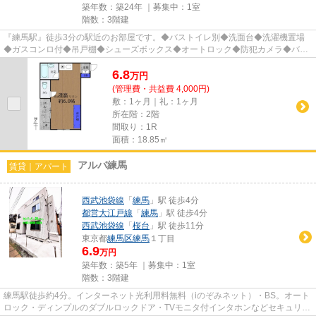
築年数：築24年 ｜募集中：
1室
階数：3階建
『練馬駅』徒歩3分の駅近のお部屋です。◆バストイレ別◆洗面台◆洗濯機置場
◆ガスコンロ付◆吊戸棚◆シューズボックス◆オートロック◆防犯カメラ◆バル
コニー◆敷地内駐輪場◆角部屋◆2面採光◆CA...
6.8
万
円
(管理費・共益費 4,000円)
敷：1ヶ月｜礼：1ヶ月
所在階：2階
間取り：1R
面積：18.85㎡
アルバ練馬
賃貸｜アパート
西武池袋線
「
練馬
」駅 徒歩4分
都営大江戸線
「
練馬
」駅 徒歩4分
西武池袋線
「
桜台
」駅 徒歩11分
東京都
練馬区
練馬
１丁目
6.9
万円
築年数：築5年 ｜募集中：
1室
階数：3階建
練馬駅徒歩約4分。インターネット光利用料無料（iのぞみネット）・BS。オート
ロック・ディンプルのダブルロックドア・TVモニタ付インタホンなどセキュリテ