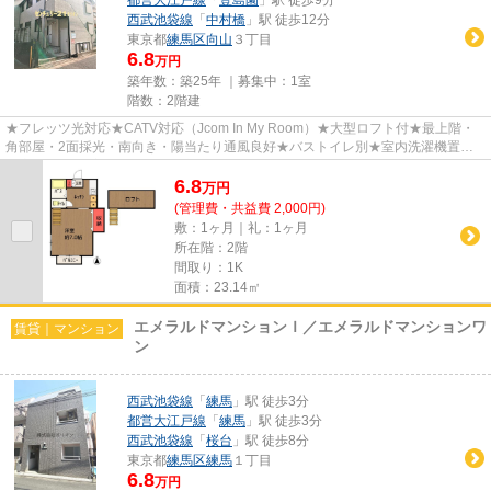
西武池袋線
「
中村橋
」駅 徒歩12分
東京都
練馬区
向山
３丁目
6.8
万円
築年数：築25年 ｜募集中：
1室
階数：2階建
★フレッツ光対応★CATV対応（Jcom In My Room）★大型ロフト付★最上階・
角部屋・2面採光・南向き・陽当たり通風良好★バストイレ別★室内洗濯機置場
★広々7.0帖洋室は豊かな生活空間を与え...
6.8
万
円
(管理費・共益費 2,000円)
敷：1ヶ月｜礼：1ヶ月
所在階：2階
間取り：1K
面積：23.14㎡
エメラルドマンションＩ／エメラルドマンションワ
賃貸｜マンション
ン
西武池袋線
「
練馬
」駅 徒歩3分
都営大江戸線
「
練馬
」駅 徒歩3分
西武池袋線
「
桜台
」駅 徒歩8分
東京都
練馬区
練馬
１丁目
6.8
万円