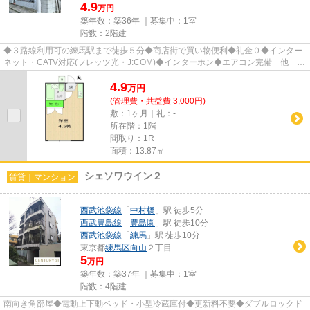
4.9
万円
築年数：築36年 ｜募集中：
1室
階数：2階建
◆３路線利用可の練馬駅まで徒歩５分◆商店街で買い物便利◆礼金０◆インター
ネット・CATV対応(フレッツ光・J:COM)◆インターホン◆エアコン完備 他
※遠方にお住まいや現地内見困難な方『...
4.9
万
円
(管理費・共益費 3,000円)
敷：1ヶ月｜礼：-
所在階：1階
間取り：1R
面積：13.87㎡
シェソワウイン２
賃貸｜マンション
西武池袋線
「
中村橋
」駅 徒歩5分
西武豊島線
「
豊島園
」駅 徒歩10分
西武池袋線
「
練馬
」駅 徒歩10分
東京都
練馬区
向山
２丁目
5
万円
築年数：築37年 ｜募集中：
1室
階数：4階建
南向き角部屋◆電動上下動ベッド・小型冷蔵庫付◆更新料不要◆ダブルロックド