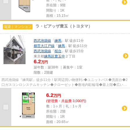
所在階：9階
間取り：1K
面積：15.15㎡
ラ・ピアッザ豊玉（トヨタマ）
賃貸｜マンション
西武池袋線
「
練馬
」駅 徒歩11分
都営大江戸線
「
練馬
」駅 徒歩11分
西武池袋線
「
桜台
」駅 徒歩15分
東京都
練馬区
豊玉中
２丁目
6.2
万円
築年数：築38年 ｜募集中：
1室
階数：2階建
西武池袋線『練馬駅』徒歩11分！駅周辺買い物便利♪◆ユニットバス◆洗面台◆2
口ガスコンロシステムキッチン◆クローゼット◆敷地内駐輪場◆最上階◆広いバ
ルコニー◆24時間サービス 他 ※遠方...
6.2
万
円
(管理費・共益費 3,000円)
敷：1ヶ月｜礼：1ヶ月
所在階：2階
間取り：1R
面積：20.65㎡