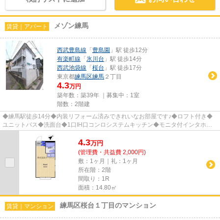
メゾン練馬
賃貸｜アパート
西武豊島線
「
豊島園
」駅 徒歩12分
有楽町線
「
氷川台
」駅 徒歩14分
西武池袋線
「
桜台
」駅 徒歩17分
東京都
練馬区
練馬
２丁目
4.3
万円
築年数：築39年 ｜募集中：
1室
階数：2階建
◆練馬駅徒歩14分◆内装リフォーム済みできれいなお部屋です♪◆ロフト付き◆
ユニットバス◆洗面台◆1口IH口コンロシステムキッチン◆モニタ付インタホン
◆最上階◆角部屋◆2面採光◆敷地内駐輪場...
4.3
万
円
(管理費・共益費 2,000円)
敷：1ヶ月｜礼：1ヶ月
所在階：2階
間取り：1R
面積：14.80㎡
練馬区桜台１丁目のマンション
賃貸｜マンション