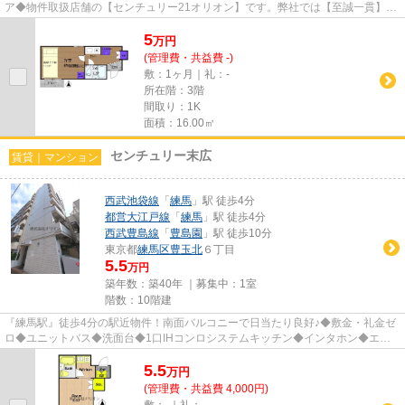
ア◆物件取扱店舗の【センチュリー21オリオン】です。弊社では【至誠一貫】を
信条に全てのお客様に対し、始め...
5
万
円
(管理費・共益費 -)
敷：1ヶ月｜礼：-
所在階：3階
間取り：1K
面積：16.00㎡
センチュリー末広
賃貸｜マンション
西武池袋線
「
練馬
」駅 徒歩4分
都営大江戸線
「
練馬
」駅 徒歩4分
西武豊島線
「
豊島園
」駅 徒歩10分
東京都
練馬区
豊玉北
６丁目
5.5
万円
築年数：築40年 ｜募集中：
1室
階数：10階建
『練馬駅』徒歩4分の駅近物件！南面バルコニーで日当たり良好♪◆敷金・礼金ゼ
ロ◆ユニットバス◆洗面台◆1口IHコンロシステムキッチン◆インタホン◆エレ
ベータ完備◆敷地内ゴミ置場◆高層階◆C...
5.5
万
円
(管理費・共益費 4,000円)
敷：-｜礼：-