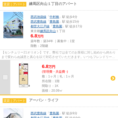
練馬区向山１丁目のアパート
賃貸｜アパート
西武池袋線
「
中村橋
」駅 徒歩4分
西武豊島線
「
豊島園
」駅 徒歩15分
都営大江戸線
「
豊島園
」駅 徒歩17分
東京都
練馬区
向山
１丁目
6.8
万円
築年数：築34年 ｜募集中：
1室
階数：2階建
【センチュリー21オリオン】です。弊社では全てのお客様に対し始めから終わり
まで変わらぬ誠意と真心を以て対応させていただきます。いつもフレンドリーな
対応でお客様をお迎えしてい...
6.8
万
円
(管理費・共益費 -)
敷：1ヶ月｜礼：1ヶ月
所在階：1階
間取り：1K
面積：20.09㎡
アーバン・ライフ
賃貸｜アパート
西武豊島線
「
豊島園
」駅 徒歩9分
都営大江戸線
「
豊島園
」駅 徒歩9分