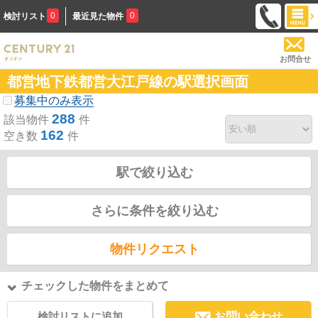
0
0
検討リスト
最近見た物件
お問合せ
都営地下鉄都営大江戸線の駅選択画面
募集中のみ表示
288
該当物件
件
162
空き数
件
駅で絞り込む
さらに条件を絞り込む
物件リクエスト
チェックした物件をまとめて
検討リストに追加
お問い合わせ