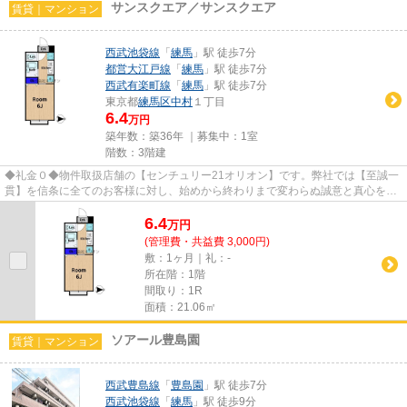
サンスクエア／サンスクエア
賃貸｜マンション
西武池袋線
「
練馬
」駅 徒歩7分
都営大江戸線
「
練馬
」駅 徒歩7分
西武有楽町線
「
練馬
」駅 徒歩7分
東京都
練馬区
中村
１丁目
6.4
万円
築年数：築36年 ｜募集中：
1室
階数：3階建
◆礼金０◆物件取扱店舗の【センチュリー21オリオン】です。弊社では【至誠一
貫】を信条に全てのお客様に対し、始めから終わりまで変わらぬ誠意と真心を以
て対応させていただいておりま...
6.4
万
円
(管理費・共益費 3,000円)
敷：1ヶ月｜礼：-
所在階：1階
間取り：1R
面積：21.06㎡
ソアール豊島園
賃貸｜マンション
西武豊島線
「
豊島園
」駅 徒歩7分
西武池袋線
「
練馬
」駅 徒歩9分