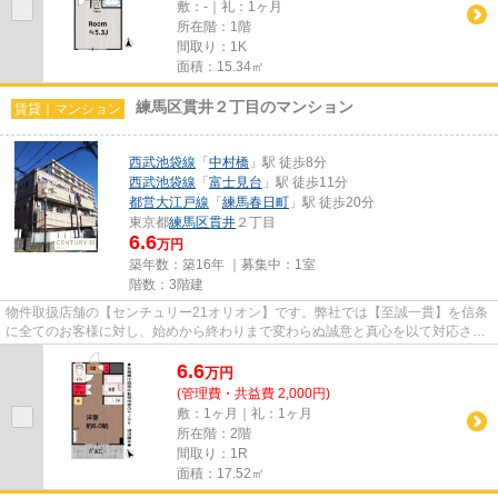
敷：-｜礼：1ヶ月
所在階：1階
間取り：1K
面積：15.34㎡
練馬区貫井２丁目のマンション
賃貸｜マンション
西武池袋線
「
中村橋
」駅 徒歩8分
西武池袋線
「
富士見台
」駅 徒歩11分
都営大江戸線
「
練馬春日町
」駅 徒歩20分
東京都
練馬区
貫井
２丁目
6.6
万円
築年数：築16年 ｜募集中：
1室
階数：3階建
物件取扱店舗の【センチュリー21オリオン】です。弊社では【至誠一貫】を信条
に全てのお客様に対し、始めから終わりまで変わらぬ誠意と真心を以て対応させ
ていただいております。お部...
6.6
万
円
(管理費・共益費 2,000円)
敷：1ヶ月｜礼：1ヶ月
所在階：2階
間取り：1R
面積：17.52㎡