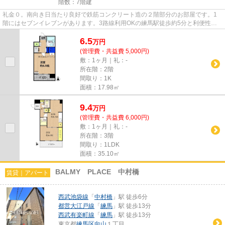
階数：7階建
礼金０。南向き日当たり良好で鉄筋コンクリート造の２階部分のお部屋です。1
階にはセブンイレブンがあります。3路線利用OKの練馬駅徒歩約5分と利便性
良。池袋まで約6分、東京29分、渋...
6.5
万
円
(管理費・共益費 5,000円)
敷：1ヶ月｜礼：-
所在階：2階
間取り：1K
面積：17.98㎡
9.4
万
円
(管理費・共益費 6,000円)
敷：1ヶ月｜礼：-
所在階：3階
間取り：1LDK
面積：35.10㎡
BALMY PLACE 中村橋
賃貸｜アパート
西武池袋線
「
中村橋
」駅 徒歩6分
都営大江戸線
「
練馬
」駅 徒歩13分
西武有楽町線
「
練馬
」駅 徒歩13分
東京都
練馬区
向山
１丁目