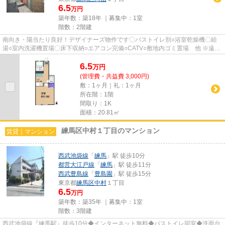
6.5
万円
築年数：築18年 ｜募集中：
1室
階数：2階建
南向き・陽当たり良好！デザイナーズ物件です〇バストイレ別○浴室乾燥機〇給
湯○室内洗濯機置場〇床下収納○エアコン完備○CATV○敷地内ゴミ置場 他 ※遠方
にお住まいなど現地内見困難な方...
6.5
万
円
(管理費・共益費 3,000円)
敷：1ヶ月｜礼：1ヶ月
所在階：1階
間取り：1K
面積：20.81㎡
練馬区中村１丁目のマンション
賃貸｜マンション
西武池袋線
「
練馬
」駅 徒歩10分
都営大江戸線
「
練馬
」駅 徒歩11分
西武豊島線
「
豊島園
」駅 徒歩15分
東京都
練馬区
中村
１丁目
6.5
万円
築年数：築35年 ｜募集中：
1室
階数：3階建
西武池袋線『練馬駅』徒歩10分◆インターネット無料◆バストイレ同室◆洗面台