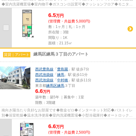
◆室内洗濯機置場◆室内物干◆ガスコンロ設置可◆クッションフロア◆モニタ付
インタホン◆宅配BOX◆最上階◆CATV／BS...
6.5
万
円
(管理費・共益費 5,000円)
敷：1ヶ月｜礼：1ヶ月
所在階：3階
間取り：1K
面積：21.15㎡
練馬区練馬３丁目のアパート
賃貸｜アパート
西武豊島線
「
豊島園
」駅 徒歩7分
西武池袋線
「
練馬
」駅 徒歩11分
西武池袋線
「
中村橋
」駅 徒歩11分
東京都
練馬区
練馬
３丁目
6.6
万円
築年数：築5年 ｜募集中：
1室
階数：3階建
南向き陽当たり良好なお部屋です◆敷金ゼロ◆インターネット対応◆バストイレ
別◆浴室乾燥◆温水洗浄便座◆室内洗濯機置場◆小型冷蔵庫付◆オートロック◆
モニタ付インタホン◆防犯カメラ◆宅配BO...
6.6
万
円
(管理費・共益費 2,500円)