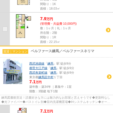
間取り：1K
面積：18.03㎡
7.9
万
円
(管理費・共益費 10,000円)
敷：1ヶ月｜礼：1ヶ月
所在階：2階
間取り：1R
面積：22.15㎡
ベルファース練馬／ベルファースネリマ
賃貸｜マンション
西武池袋線
「
練馬
」駅 徒歩9分
都営大江戸線
「
練馬
」駅 徒歩9分
西武有楽町線
「
練馬
」駅 徒歩9分
東京都
練馬区
中村
１丁目
7.1
万円
築年数：築34年 ｜募集中：
1室
階数：3階建 地下1階
練馬図書館至近！読書好きな方には魅力的なお部屋と言えそうです◆更新料なし
◆光ファイバー◆バストイレ別◆室内洗濯機置場◆IHシステムキッチン◆オート
ロック◆モニタ付インタホン◆敷地内...
7.1
万
円