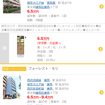
都営大江戸線
「
豊島園
」駅 徒歩7分
東京都
練馬区
練馬
３丁目
6.5
万円
築年数：築34年 ｜募集中：
1室
階数：5階建
都営大江戸・西武池袋線豊島園駅徒歩6分◆インターネット対応◆都市ガス◆給
湯◆室内洗濯機置場◆IHクッキングヒーター◆システムキッチン◆モニター付オ
ートロック◆エアコン◆バルコニー◆エレ...
6.5
万
円
(管理費・共益費 -)
敷：1ヶ月｜礼：1ヶ月
所在階：2階
間取り：1K
面積：16.50㎡
フォーレスト・モリ
賃貸｜マンション
西武池袋線
「
練馬
」駅 徒歩5分
都営大江戸線
「
練馬
」駅 徒歩5分
西武有楽町線
「
練馬
」駅 徒歩5分
東京都
練馬区
練馬
３丁目
6.5
9.4
万円～
万円
築年数：築37年 ｜募集中：
2室