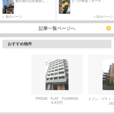
繁忙期のお部屋探し...
ビワの季節～オーナ...
＜ 前のページ
＞次のページ
記事一覧ページへ
おすすめ物件
PROUD FLAT FUJIMIDAI
9.4万円
14