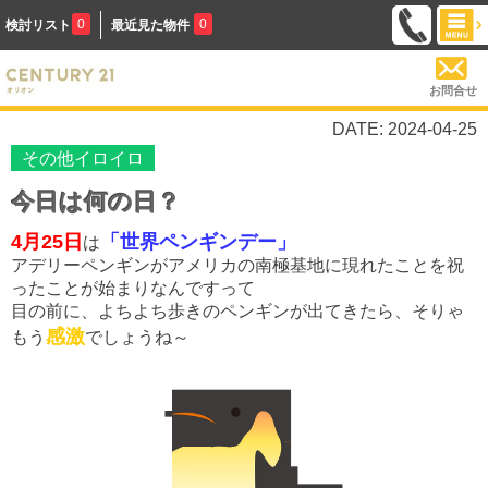
0
0
検討リスト
最近見た物件
お問合せ
DATE: 2024-04-25
その他イロイロ
今日は何の日？
4月25日
「世界ペンギンデー」
は
アデリーペンギンがアメリカの南極基地に現れたことを祝
ったことが始まりなんですって
目の前に、よちよち歩きのペンギンが出てきたら、そりゃ
感激
もう
でしょうね～