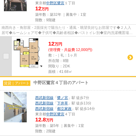
東京都
中野区
鷺宮
１丁目
12
万円
築年数：築32年 ｜募集中：
1室
階数：9階建
南西向き・角部屋・2面採光で陽当たり・通風・眺望良好なお部屋です◆２人入
居可◆ルームシェア可◆子供可◆高齢者相談◆バストイレ別◆室内洗濯機置場◆
出窓◆エアコン◆インターネット対応（...
12
万
円
(管理費・共益費 12,000円)
敷：-｜礼：1ヶ月
所在階：8階
間取り：2DK
面積：41.68㎡
中野区鷺宮４丁目のアパート
賃貸｜アパート
西武新宿線
「
鷺ノ宮
」駅 徒歩7分
西武新宿線
「
下井草
」駅 徒歩13分
西武新宿線
「
都立家政
」駅 徒歩14分
東京都
中野区
鷺宮
４丁目
12.8
万円
築年数：築5年 ｜募集中：
1室
階数：2階建