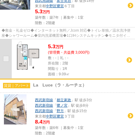
西武池袋線
「
富士見台
」駅 徒歩18分
東京都
中野区
鷺宮
６丁目
5.3
万円
築年数：築7年 ｜募集中：
1室
階数：2階建
◆敷金・礼金ゼロ◆インターネット無料／Jcom 対応◆トイレ単独／温水洗浄便
座◆シャワールーム◆室内洗濯機置場◆1口IHシステムキッチン◆モニタ付イン
タホン◆ダブルロックドア◆敷地内駐輪場...
5.3
万
円
(管理費・共益費 3,000円)
敷：-｜礼：-
所在階：2階
間取り：1R
面積：9.09㎡
La Luce（ラ・ルーチェ）
賃貸｜アパート
西武新宿線
「
都立家政
」駅 徒歩3分
西武新宿線
「
鷺ノ宮
」駅 徒歩8分
西武新宿線
「
野方
」駅 徒歩15分
東京都
中野区
鷺宮
３丁目
8.4
万円
築年数：築6年 ｜募集中：
1室
階数：2階建