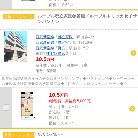
面積：18.68㎡
ルーブル都立家政参番館／ルーブルトリツカセイサ
賃貸｜マンション
ンバンカン
西武新宿線
「
都立家政
」駅 徒歩4分
西武新宿線
「
鷺ノ宮
」駅 徒歩10分
西武新宿線
「
野方
」駅 徒歩15分
東京都
中野区
鷺宮
２丁目
10.5
万円
築年数：築15年 ｜募集中：
1室
階数：8階建
都立家政駅徒歩約４分の分譲賃貸マンションです◆バストイレ別◆シャワールー
ム◆温水洗浄便座◆室内洗濯機置場◆２口ガスコンロシステムキッチン◆モニタ
付オートロック◆防犯カメラ◆宅配BOX...
10.5
万
円
(管理費・共益費 5,000円)
敷：-｜礼：1ヶ月
所在階：7階
間取り：1K
面積：20.48㎡
N.サンバレー
賃貸｜マンション