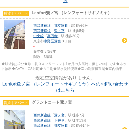
ら
Lenfort鷺ノ宮 （レンフォートサギノミヤ）
賃貸｜アパート
西武新宿線
「
都立家政
」駅 徒歩2分
西武新宿線
「
鷺ノ宮
」駅 徒歩5分
中央線
「
高円寺
」駅 徒歩30分
東京都
中野区
鷺宮
３丁目
-
築年数：築7年
階数：3階建
◆駅近徒歩2分◆敷・礼０＆フリーレント1か月の入居時に優しい物件です◆ネッ
ト無料◆CATV・CS対応◆ＢＴ別◆温水洗浄便座◆室内洗濯機置場◆室内物干◆
オートロック◆モニタ付インタホン◆高齢者...
現在空室情報がありません。
Lenfort鷺ノ宮 （レンフォートサギノミヤ）へのお問い合わせ
はこちら
グランドコート鷺ノ宮
賃貸｜アパート
西武新宿線
「
鷺ノ宮
」駅 徒歩7分
西武新宿線
「
下井草
」駅 徒歩13分
西武新宿線
「
都立家政
」駅 徒歩14分