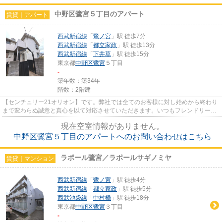
中野区鷺宮５丁目のアパート
賃貸｜アパート
西武新宿線
「
鷺ノ宮
」駅 徒歩7分
西武新宿線
「
都立家政
」駅 徒歩13分
西武新宿線
「
下井草
」駅 徒歩15分
東京都
中野区
鷺宮
５丁目
-
築年数：築34年
階数：2階建
【センチュリー21オリオン】です。弊社では全てのお客様に対し始めから終わり
まで変わらぬ誠意と真心を以て対応させていただきます。いつもフレンドリーな
対応でお客様をお迎えしてい...
現在空室情報がありません。
中野区鷺宮５丁目のアパートへのお問い合わせはこちら
ラポール鷺宮／ラポールサギノミヤ
賃貸｜マンション
西武新宿線
「
鷺ノ宮
」駅 徒歩4分
西武新宿線
「
都立家政
」駅 徒歩5分
西武池袋線
「
中村橋
」駅 徒歩18分
東京都
中野区
鷺宮
３丁目
-