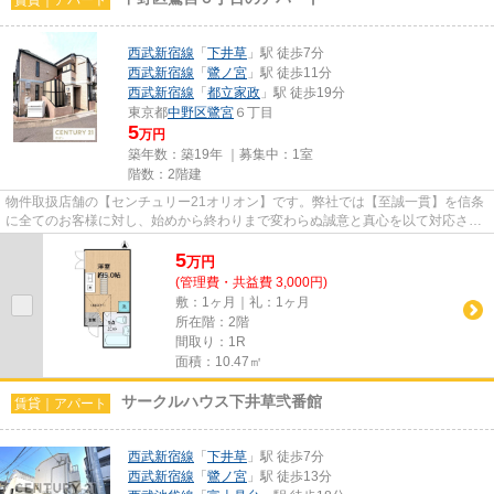
西武新宿線
「
下井草
」駅 徒歩7分
西武新宿線
「
鷺ノ宮
」駅 徒歩11分
西武新宿線
「
都立家政
」駅 徒歩19分
東京都
中野区
鷺宮
６丁目
5
万円
築年数：築19年 ｜募集中：
1室
階数：2階建
物件取扱店舗の【センチュリー21オリオン】です。弊社では【至誠一貫】を信条
に全てのお客様に対し、始めから終わりまで変わらぬ誠意と真心を以て対応させ
ていただいております。お部...
5
万
円
(管理費・共益費 3,000円)
敷：1ヶ月｜礼：1ヶ月
所在階：2階
間取り：1R
面積：10.47㎡
サークルハウス下井草弐番館
賃貸｜アパート
西武新宿線
「
下井草
」駅 徒歩7分
西武新宿線
「
鷺ノ宮
」駅 徒歩13分