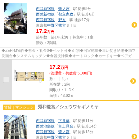
西武新宿線
「
鷺ノ宮
」駅 徒歩5分
西武新宿線
「
都立家政
」駅 徒歩6分
西武新宿線
「
野方
」駅 徒歩17分
東京都
中野区
鷺宮
３丁目
17.2
万円
築年数：築1年未満 ｜募集中：
1室
階数：3階建
◆ZEH-M物件◆敷金・礼金0◆ペット可◆BT別◆浴室乾燥◆追い焚き給湯◆独立
洗面台◆システムキッチン◆食器洗浄機◆オートロック◆カードキー◆ペアガラ
ス◆宅配BOX◆敷地内駐輪場◆ネット対応◆BS 他
17.2
万
円
(管理費・共益費 5,000円)
敷：-｜礼：-
所在階：2階
間取り：1LDK
面積：43.62㎡
秀和鷺宮／シュウワサギノミヤ
賃貸｜マンション
西武新宿線
「
下井草
」駅 徒歩11分
西武池袋線
「
富士見台
」駅 徒歩14分
西武新宿線
「
鷺ノ宮
」駅 徒歩13分
東京都
中野区
鷺宮
５丁目