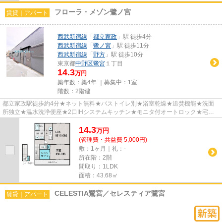
フローラ・メゾン鷺ノ宮
賃貸｜アパート
西武新宿線
「
都立家政
」駅 徒歩4分
西武新宿線
「
鷺ノ宮
」駅 徒歩11分
西武新宿線
「
野方
」駅 徒歩10分
東京都
中野区
鷺宮
１丁目
14.3
万円
築年数：築4年 ｜募集中：
1室
階数：2階建
都立家政駅徒歩約4分★ネット無料★バストイレ別★浴室乾燥★追焚機能★洗面
所独立★温水洗浄便座★2口IHシステムキッチン★モニタ付オートロック★宅配
BOX★エアコン2基★など設備充実。2人入居O...
14.3
万
円
(管理費・共益費 5,000円)
敷：1ヶ月｜礼：-
所在階：2階
間取り：1LDK
面積：43.68㎡
CELESTIA鷺宮／セレスティア鷺宮
賃貸｜アパート