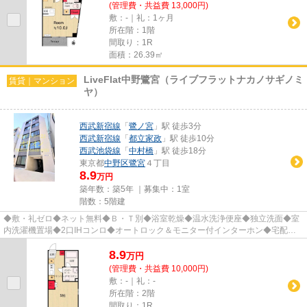
(管理費・共益費 13,000円)
敷：-｜礼：1ヶ月
所在階：1階
間取り：1R
面積：26.39㎡
LiveFlat中野鷺宮（ライブフラットナカノサギノミ
賃貸｜マンション
ヤ）
西武新宿線
「
鷺ノ宮
」駅 徒歩3分
西武新宿線
「
都立家政
」駅 徒歩10分
西武池袋線
「
中村橋
」駅 徒歩18分
東京都
中野区
鷺宮
４丁目
8.9
万円
築年数：築5年 ｜募集中：
1室
階数：5階建
◆敷・礼ゼロ◆ネット無料◆Ｂ・Ｔ別◆浴室乾燥◆温水洗浄便座◆独立洗面◆室
内洗濯機置場◆2口IHコンロ◆オートロック＆モニター付インターホン◆宅配
BOX◆角部屋 他※『リモート内見』受付中！
8.9
万
円
(管理費・共益費 10,000円)
敷：-｜礼：-
所在階：2階
間取り：1R