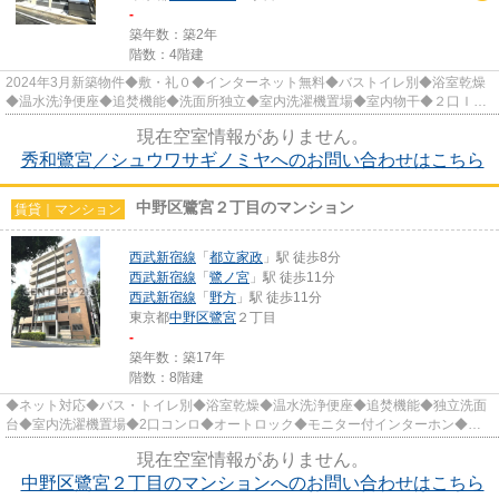
-
築年数：築2年
階数：4階建
2024年3月新築物件◆敷・礼０◆インターネット無料◆バストイレ別◆浴室乾燥
◆温水洗浄便座◆追焚機能◆洗面所独立◆室内洗濯機置場◆室内物干◆２口ＩＨ
◆オートロック◆宅配BOX◆敷地内ゴミ置場 他
現在空室情報がありません。
秀和鷺宮／シュウワサギノミヤへのお問い合わせはこちら
中野区鷺宮２丁目のマンション
賃貸｜マンション
西武新宿線
「
都立家政
」駅 徒歩8分
西武新宿線
「
鷺ノ宮
」駅 徒歩11分
西武新宿線
「
野方
」駅 徒歩11分
東京都
中野区
鷺宮
２丁目
-
築年数：築17年
階数：8階建
◆ネット対応◆バス・トイレ別◆浴室乾燥◆温水洗浄便座◆追焚機能◆独立洗面
台◆室内洗濯機置場◆2口コンロ◆オートロック◆モニター付インターホン◆宅
配BOX◆エレベーター◆敷地内駐輪場◆敷地内...
現在空室情報がありません。
中野区鷺宮２丁目のマンションへのお問い合わせはこちら