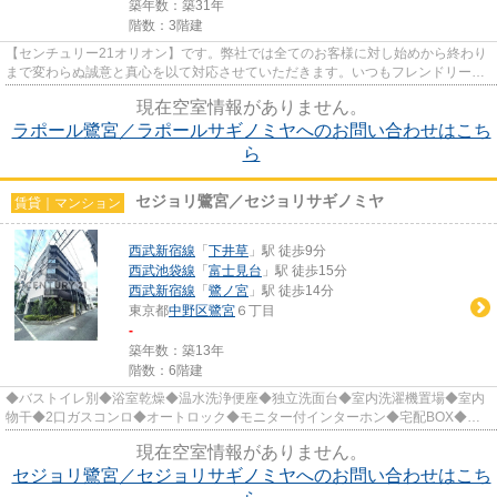
築年数：築31年
階数：3階建
【センチュリー21オリオン】です。弊社では全てのお客様に対し始めから終わり
まで変わらぬ誠意と真心を以て対応させていただきます。いつもフレンドリーな
対応でお客様をお迎えしてい...
現在空室情報がありません。
ラポール鷺宮／ラポールサギノミヤへのお問い合わせはこち
ら
セジョリ鷺宮／セジョリサギノミヤ
賃貸｜マンション
西武新宿線
「
下井草
」駅 徒歩9分
西武池袋線
「
富士見台
」駅 徒歩15分
西武新宿線
「
鷺ノ宮
」駅 徒歩14分
東京都
中野区
鷺宮
６丁目
-
築年数：築13年
階数：6階建
◆バストイレ別◆浴室乾燥◆温水洗浄便座◆独立洗面台◆室内洗濯機置場◆室内
物干◆2口ガスコンロ◆オートロック◆モニター付インターホン◆宅配BOX◆エ
レベータ完備◆敷地内駐輪場◆敷地内ゴミ置場...
現在空室情報がありません。
セジョリ鷺宮／セジョリサギノミヤへのお問い合わせはこち