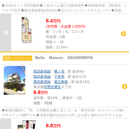
◆Jcomネット320M無料◆三井ホーム施工の築浅物件◆南西角部屋・2面採光・1
フロア2住戸◆都立家政駅徒歩約3分◆2口ガスコンロシステムキッチン◆洗面所
独立◆室内洗濯機置場◆浴室乾燥◆追い焚...
8.4
万
円
(管理費・共益費 2,000円)
敷：1ヶ月｜礼：1.5ヶ月
所在階：1階
間取り：1K
面積：22.94㎡
Belle Maison SAGINOMIYA
賃貸｜マンション
西武新宿線
「
鷺ノ宮
」駅 徒歩8分
西武新宿線
「
下井草
」駅 徒歩13分
西武新宿線
「
都立家政
」駅 徒歩15分
東京都
中野区
鷺宮
４丁目
8.8
万円
築年数：築16年 ｜募集中：
1室
階数：3階建
◆敷地内随所に「和」の雰囲気を醸し出している「和洋折衷」のイメージが強い
デザイナーズ物件です◆洋室10帖の広めの１Rには小窓と南向きのテラスもあり
採光・通風も良好です◆バストイ...
8.8
万
円