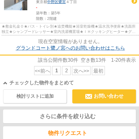
東京都
中野区
鷺宮
４丁目
-
築年数：築5年
階数：2階建
★敷金礼金０★バス・トイレ別★追焚機能★浴室乾燥機★温水洗浄便座★洗面所
独立★シャンプードレッサー★室内洗濯機置場★ＩＨクッキングヒーター★グル
ニエ★宅配ボックス★モニタ付オートロッ...
現在空室情報がありません。
グランドコート鷺ノ宮へのお問い合わせはこちら
該当公開件数
30
件 空き数
13
件
1-20
件表示
1
2
<<前へ
次へ>>
最初
チェックした物件をまとめて
検討リストに追加
お問い合わせ
さらに条件を絞り込む
物件リクエスト