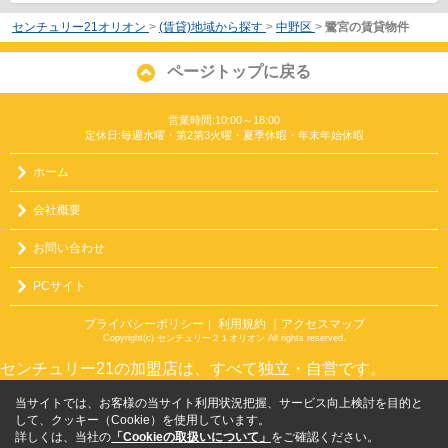
センチュリー21オリオン
>
(賃貸)地域から探す
>
中野区
>
鷺宮の賃貸物件
ページトップに戻る
営業時間:10:00～18:00
定休日:毎週水曜・第2第3火曜・夏季休暇・年末年始休暇
ホーム
会社概要
お問い合わせ
PCサイト
プライバシーポリシー
利用規約
｜アクセスマップ
｜
Copyright(c) センチュリー２１オリオン All rights reserved.
センチュリー21の加盟店は、すべて独立・自営です。
当サイトでは、お客様の当サイト利用状況把握、サービス向上検討を目的と
して、クッキー（Cookie）を使用しています。
詳しくは、当社の
「Cookieの取扱いについて」
をご確認ください。