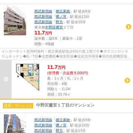
西武新宿線
「
都立家政
」駅 徒歩6分
西武新宿線
「
鷺ノ宮
」駅 徒歩13分
西武新宿線
「
野方
」駅 徒歩10分
東京都
中野区
鷺宮
２丁目
11.7
万円
築年数：築5年 ｜募集中：
1室
階数：4階建
インターネット使用料無料！都立家政駅徒歩6分の最上階です◆ガスコンロシス
テムキッチン◆B／T別◆追焚機能◆浴室乾燥◆温水洗浄便座◆室内洗濯機置場◆
ＣＳ・ＢＳ端子・ＣＡＴＶ◆オートロッ...
11.7
万
円
(管理費・共益費 8,000円)
敷：1ヶ月｜礼：1ヶ月
所在階：4階
間取り：1LDK
面積：33.78㎡
中野区鷺宮１丁目のマンション
賃貸｜マンション
西武新宿線
「
都立家政
」駅 徒歩5分
西武新宿線
「
鷺ノ宮
」駅 徒歩10分
西武新宿線
「
野方
」駅 徒歩13分