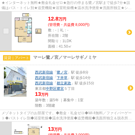
★インターネット無料★敷金礼金ゼロ★急行の停まる鷺ノ宮駅まで徒歩7分★設
備はバス・トイレ別★追焚機能★浴室乾燥機★温水洗浄便座★洗面所独立★シャ
ンプードレッサー★室内洗濯機置場★ＩＨ...
12.8
万
円
(管理費・共益費 8,000円)
敷：-｜礼：-
所在階：2階
間取り：1LDK
面積：41.50㎡
マーレ鷺ノ宮／マーレサギノミヤ
賃貸｜アパート
西武新宿線
「
鷺ノ宮
」駅 徒歩8分
西武新宿線
「
下井草
」駅 徒歩14分
西武新宿線
「
都立家政
」駅 徒歩15分
東京都
中野区
鷺宮
５丁目
13
万円
築年数：築5年 ｜募集中：
1室
階数：3階建
メゾネットタイプのお部屋です。◆敷金・礼金ゼロ◆Wi-fi無料／ファイバーゲー
ト◆バストイレ別◆浴室乾燥◆温水洗浄便座◆追焚機能◆洗面所独立＆脱衣所◆
室内洗濯機置場◆室内物干◆２口ＩＨシ...
13
万
円
(管理費・共益費 3,000円)