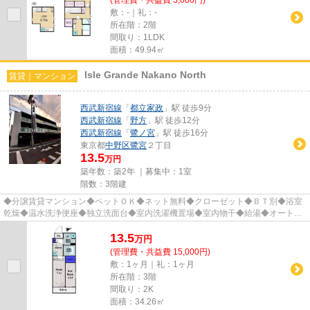
敷：-｜礼：-
所在階：2階
間取り：1LDK
面積：49.94㎡
Isle Grande Nakano North
賃貸｜マンション
西武新宿線
「
都立家政
」駅 徒歩9分
西武新宿線
「
野方
」駅 徒歩12分
西武新宿線
「
鷺ノ宮
」駅 徒歩16分
東京都
中野区
鷺宮
２丁目
13.5
万円
築年数：築2年 ｜募集中：
1室
階数：3階建
◆分譲賃貸マンション◆ペットＯＫ◆ネット無料◆クローゼット◆ＢＴ別◆浴室
乾燥◆温水洗浄便座◆独立洗面台◆室内洗濯機置場◆室内物干◆給湯◆オートロ
ック◆宅配BOX◆エレベーター◆角部屋◆2面採...
13.5
万
円
(管理費・共益費 15,000円)
敷：1ヶ月｜礼：1ヶ月
所在階：3階
間取り：2K
面積：34.26㎡