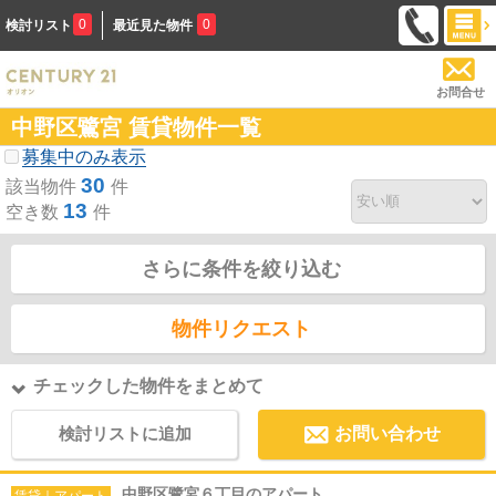
0
0
検討リスト
最近見た物件
お問合せ
中野区鷺宮 賃貸物件一覧
募集中のみ表示
30
該当物件
件
13
空き数
件
さらに条件を絞り込む
物件リクエスト
チェックした物件をまとめて
検討リストに追加
お問い合わせ
中野区鷺宮６丁目のアパート
賃貸｜アパート