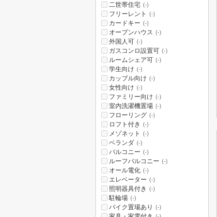
二世帯住宅
(-)
フリーレント
(-)
カードキー
(-)
オープンハウス
(-)
外国人可
(-)
ガスコンロ設置可
(-)
ルームシェア可
(-)
学生向け
(-)
カップル向け
(-)
女性向け
(-)
ファミリー向け
(-)
室内洗濯機置場
(-)
フローリング
(-)
ロフト付き
(-)
メゾネット
(-)
ベランダ
(-)
バルコニー
(-)
ルーフバルコニー
(-)
オール電化
(-)
エレベーター
(-)
照明器具付き
(-)
駐輪場
(-)
バイク置場あり
(-)
家具・家電付き
(-)