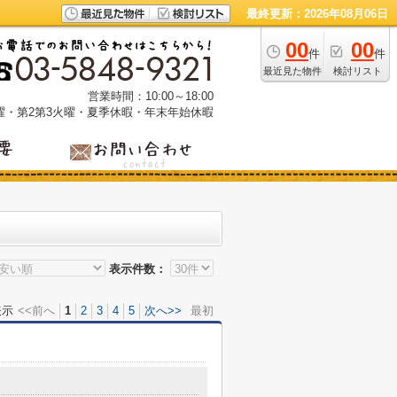
最終更新：2026年08月06日
00
00
件
件
最近見た物件
検討リスト
営業時間：10:00～18:00
曜・第2第3火曜・夏季休暇・年末年始休暇
表示件数：
表示
<<前へ
1
2
3
4
5
次へ>>
最初