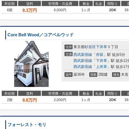
所在階
賃料
管理費・共益費
敷金
礼金
間取り
8.3
万円
6階
6,000円
1ヶ月
2DK
39
Core Bell Wood／コアベルウッド
東京都
杉並区
下井草
５丁目
住所
交通
西武新宿線
「
井荻
」駅 徒歩5分
西武新宿線
「
下井草
」駅 徒歩12
西武新宿線
「
上井草
」駅 徒歩17
築36年
2階建
木造
築年
階数
構造
所在階
賃料
管理費・共益費
敷金
礼金
間取り
8.8
万円
2階
2,000円
1ヶ月
2DK
39
フォーレスト・モリ