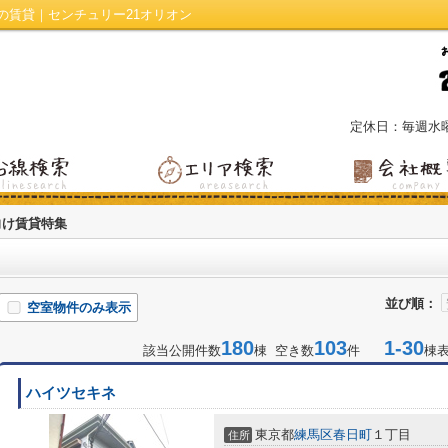
の賃貸｜センチュリー21オリオン
定休日：毎週水
向け賃貸特集
並び順：
空室物件のみ表示
180
103
1-30
該当公開件数
棟 空き数
件
棟
ハイツセキネ
東京都
練馬区
春日町
１丁目
住所