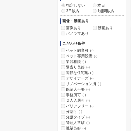
指定しない
本日
3日以内
1週間以内
画像・動画あり
画像あり
動画あり
パノラマあり
こだわり条件
ペット飼育可
(-)
ペット専用設備
(-)
楽器相談
(-)
陽当り良好
(-)
閑静な住宅地
(-)
デザイナーズ
(-)
リノベーション済
(-)
保証人不要
(-)
事務所可
(-)
２人入居可
(-)
バリアフリー
(-)
分割可
(-)
分譲タイプ
(-)
管理人常駐
(-)
眺望良好
(-)