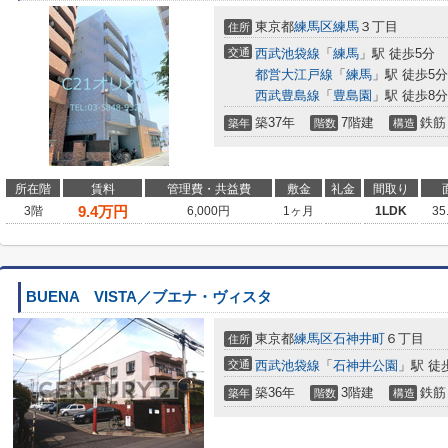
東京都
練馬区
練馬
３丁目
住所
交通
西武池袋線
「
練馬
」駅 徒歩5分
都営大江戸線
「
練馬
」駅 徒歩5分
西武豊島線
「
豊島園
」駅 徒歩8分
築37年
7階建
鉄筋
築年
階数
構造
所在階
賃料
管理費・共益費
敷金
礼金
間取り
9.4
万円
3階
6,000円
1ヶ月
1LDK
35
BUENA VISTA／ブエナ・ヴィスタ
東京都
練馬区
石神井町
６丁目
住所
交通
西武池袋線
「
石神井公園
」駅 徒
築36年
3階建
鉄筋
築年
階数
構造