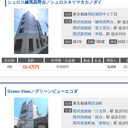
シュロス練馬高野台／シュロスネリマタカノダイ
東京都
練馬区
南田中
２丁目
住所
交通
西武池袋線
「
練馬高野台
」駅 徒
西武池袋線
「
富士見台
」駅 徒歩1
西武新宿線
「
井荻
」駅 徒歩16分
築1年
5階建
鉄筋
築年
階数
構造
所在階
賃料
管理費・共益費
敷金
礼金
間取り
10.4
万円
4階
8,000円
1LDK
25
Green View／グリーンビューエコダ
東京都
練馬区
栄町
住所
交通
西武池袋線
「
江古田
」駅 徒歩3分
西武池袋線
「
桜台
」駅 徒歩13分
西武有楽町線
「
新桜台
」駅 徒歩