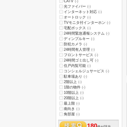
CATV
(-)
光ファイバー
(-)
インターネット対応
(-)
オートロック
(-)
TVモニタ付インターホン
(-)
宅配ボックス
(-)
24時間緊急通報システム
(-)
ディンプルキー
(-)
防犯カメラ
(-)
24時間有人管理
(-)
フロントサービス
(-)
24時間ゴミ出し可
(-)
住戸内覧可能
(-)
コンシェルジュサービス
(-)
駐車場あり
(-)
2階以上
(-)
1階の物件
(-)
10階以上
(-)
20階以上
(-)
最上階
(-)
南向き
(-)
角部屋
(-)
180
件が該当