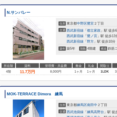
N.サンバレー
東京都
中野区
鷺宮
２丁目
住所
交通
西武新宿線
「
都立家政
」駅 徒歩
西武新宿線
「
鷺ノ宮
」駅 徒歩13
西武新宿線
「
野方
」駅 徒歩10分
築5年
4階建
鉄筋
築年
階数
構造
所在階
賃料
管理費・共益費
敷金
礼金
間取り
11.7
万円
4階
8,000円
1ヶ月
1ヶ月
1LDK
3
MOK-TERRACE Dimora 練馬
東京都
練馬区
南田中
２丁目
住所
交通
西武池袋線
「
練馬高野台
」駅 徒