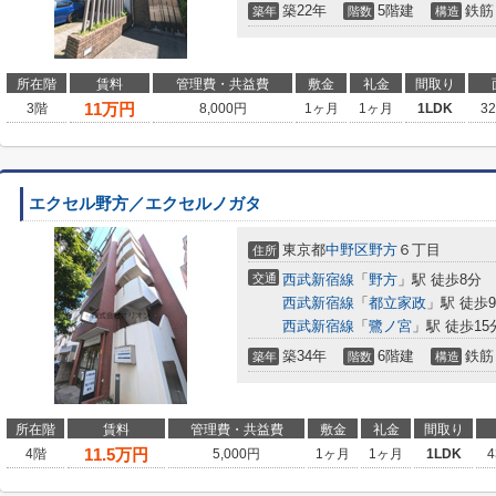
築22年
5階建
鉄筋
築年
階数
構造
所在階
賃料
管理費・共益費
敷金
礼金
間取り
11
万円
3階
8,000円
1ヶ月
1ヶ月
1LDK
3
エクセル野方／エクセルノガタ
東京都
中野区
野方
６丁目
住所
交通
西武新宿線
「
野方
」駅 徒歩8分
西武新宿線
「
都立家政
」駅 徒歩
西武新宿線
「
鷺ノ宮
」駅 徒歩15
築34年
6階建
鉄筋
築年
階数
構造
所在階
賃料
管理費・共益費
敷金
礼金
間取り
11.5
万円
4階
5,000円
1ヶ月
1ヶ月
1LDK
4