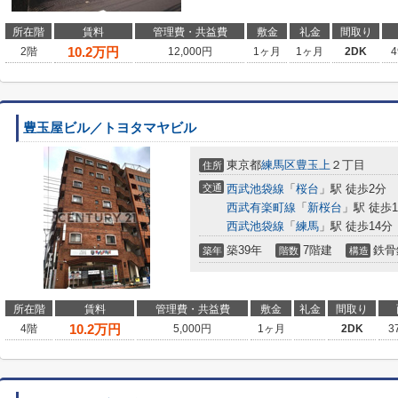
所在階
賃料
管理費・共益費
敷金
礼金
間取り
10.2
万円
2階
12,000円
1ヶ月
1ヶ月
2DK
4
豊玉屋ビル／トヨタマヤビル
東京都
練馬区
豊玉上
２丁目
住所
交通
西武池袋線
「
桜台
」駅 徒歩2分
西武有楽町線
「
新桜台
」駅 徒歩1
西武池袋線
「
練馬
」駅 徒歩14分
築39年
7階建
鉄骨
築年
階数
構造
所在階
賃料
管理費・共益費
敷金
礼金
間取り
10.2
万円
4階
5,000円
1ヶ月
2DK
3