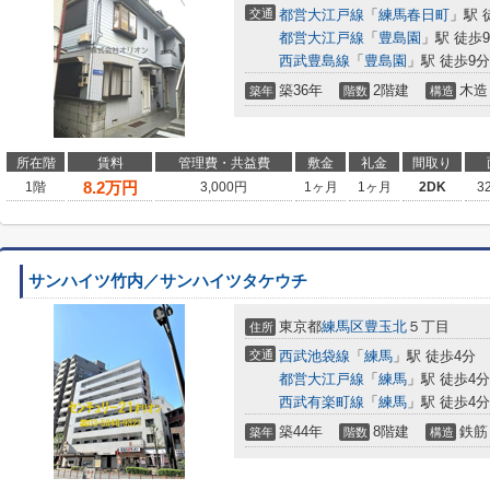
交通
都営大江戸線
「
練馬春日町
」駅 
都営大江戸線
「
豊島園
」駅 徒歩
西武豊島線
「
豊島園
」駅 徒歩9分
築36年
2階建
木造
築年
階数
構造
所在階
賃料
管理費・共益費
敷金
礼金
間取り
8.2
万円
1階
3,000円
1ヶ月
1ヶ月
2DK
3
サンハイツ竹内／サンハイツタケウチ
東京都
練馬区
豊玉北
５丁目
住所
交通
西武池袋線
「
練馬
」駅 徒歩4分
都営大江戸線
「
練馬
」駅 徒歩4分
西武有楽町線
「
練馬
」駅 徒歩4分
築44年
8階建
鉄筋
築年
階数
構造