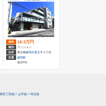
16.3万円
賃料
種別
マンション
住所
東京都
練馬区
豊玉中
３丁目
交通
練馬駅
徒歩9分
都営三田線
/
山手線
/
埼京線