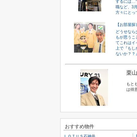
するには…
職など、3
方々にとって
【お部屋探
どうせなら
もが思うこ
てこれはイ
上で『もし
ないか？？』
栗山
もと
は得
おすすめ物件
ＬＯＴＵＳ石神井