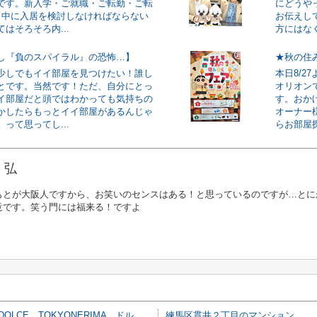
です。新入学・ご就職・ご転勤・ご転
にどうや
月中に入居を検討しなければならない
お伝えし
はそろそろ内...
方にはなく
し『負のスパイラル』の恐怖…】
★秋の住
少しでもイイ部屋を見つけたい！誰し
本日8/2
とです。当然です！ただ、自分にとっ
オリオン
イ部屋だと頭ではわかっても気持ちの
す。おか
かしたらもっとイイ部屋があるんじゃ
オーナー
って思ってし...
らお部屋探
 弘
もとが大阪人ですから、お笑いのセンスはある！と思っているのですが…とに
意です。笑う門には福来る！ですよ
DOLCE TOKYONERIMA ドルチェトウキョウネリマ
練馬区貫井２丁目のマンション