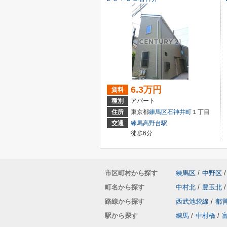
6.3万円
賃料
種別
アパート
住所
東京都
練馬区
石神井町
１丁目
交通
練馬高野台駅
徒歩6分
市区町村から探す
練馬区
/
中野区
/
町名から探す
中村北
/
豊玉北
/
路線から探す
西武池袋線
/
都
駅から探す
練馬
/
中村橋
/