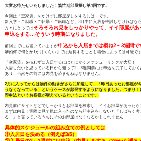
大変お待たせいたしました！繁忙期部屋探し第4回です。
今回は「空家賃」をかけずに部屋探しをするには…です。
新入学・ご就職・ご転勤・ご転職など、3月中に入居を検討しなければな
そろそろ内見をしっかりやって、イイ部屋があ
方々にとっては
申込をする…そういう時期になりました。
申込から入居までは概ね2～3週間で
前回までにも書いていますが
渉如何で何とか1か月くらいまでは延長することも場合によっては可能で
「空家賃」を払わずに入居するにはとにかくスケジューリングが大切！
入居したいと思っている日から遡って2～3週間前には申込を完了しておく
あり、当然その前には内見を済ませねばなりません。
2月に入ってからは物件の動きがさらに加速して、「昨日あったお部屋が
うなくなっている」というケースが頻発するようになりました。つまり！
即申込というお客様が増えているということです。
内見前にサイトなどでしっかりとお部屋を検索し、イイお部屋があったら
まずは内見！実際に見て気に入ったのなら即申込をしないと「しばらく考
る…」と言っているうちにそのお部屋はなくなるかもしれません…
具体的スケジュールの組み立ての例としては
①入居日を決める（例えば3/5）
②入居日の2～3週前には申込（内見）をする（3/5から遡ると2