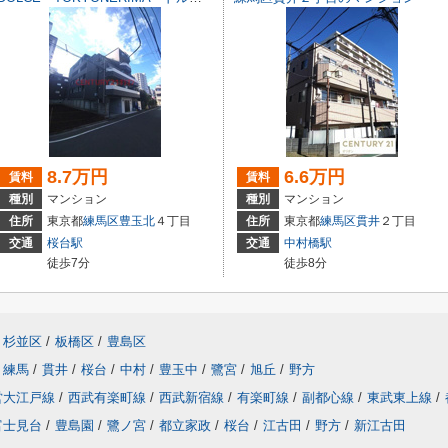
8.7万円
6.6万円
賃料
賃料
種別
マンション
種別
マンション
住所
東京都
練馬区
豊玉北
４丁目
住所
東京都
練馬区
貫井
２丁目
交通
桜台駅
交通
中村橋駅
徒歩7分
徒歩8分
杉並区
/
板橋区
/
豊島区
練馬
/
貫井
/
桜台
/
中村
/
豊玉中
/
鷺宮
/
旭丘
/
野方
営大江戸線
/
西武有楽町線
/
西武新宿線
/
有楽町線
/
副都心線
/
東武東上線
/
富士見台
/
豊島園
/
鷺ノ宮
/
都立家政
/
桜台
/
江古田
/
野方
/
新江古田