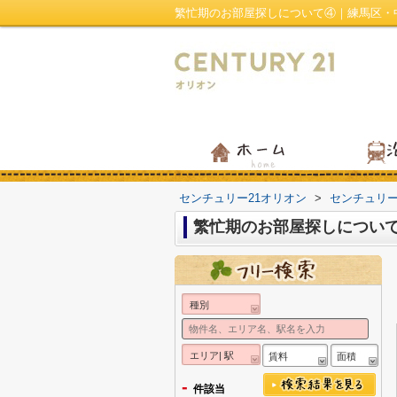
繁忙期のお部屋探しについて④｜練馬区・
センチュリー21オリオン
>
センチュリ
繁忙期のお部屋探しについ
種別
エリア| 駅
賃料
面積
-
件該当