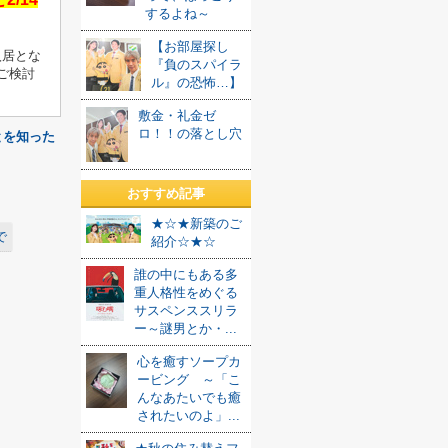
するよね～
【お部屋探し
入居とな
『負のスパイラ
ご検討
ル』の恐怖…】
敷金・礼金ゼ
ロ！！の落とし穴
とを知った
おすすめ記事
★☆★新築のご
で
紹介☆★☆
誰の中にもある多
重人格性をめぐる
サスペンススリラ
ー～謎男とか・...
心を癒すソープカ
ービング ～「こ
んなあたいでも癒
されたいのよ」...