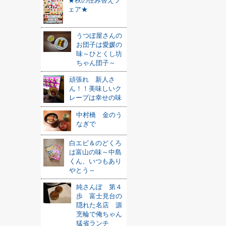
★秋の住み替えフ
ェア★
うつぼ屋さんの
お団子は愛媛の
味～ひとくし坊
ちゃん団子～
頑張れ 新人さ
ん！！美味しいク
レープは幸せの味
中村橋 金のう
なぎで
白エビ＆のどくろ
は富山の味～中島
くん、いつもあり
やとう～
純さんぽ 第４
歩 富士見台の
隠れた名店 源
烹輪で俺ちゃん
猛省ランチ