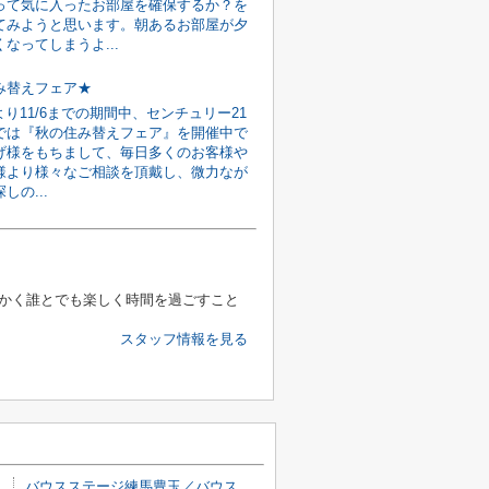
って気に入ったお部屋を確保するか？を
てみようと思います。朝あるお部屋が夕
なってしまうよ...
み替えフェア★
7より11/6までの期間中、センチュリー21
では『秋の住み替えフェア』を開催中で
げ様をもちまして、毎日多くのお客様や
様より様々なご相談を頂戴し、微力なが
しの...
かく誰とでも楽しく時間を過ごすこと
スタッフ情報を見る
バウスステージ練馬豊玉／バウスステージネリマトヨタマ