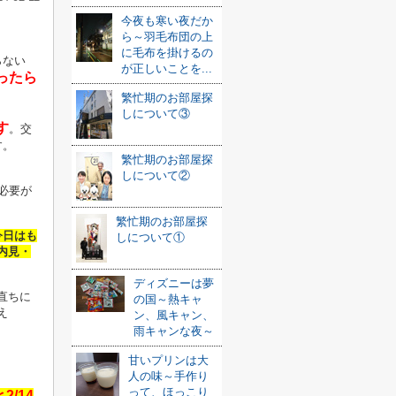
今夜も寒い夜だか
ら～羽毛布団の上
に毛布を掛けるの
らない
が正しいことを...
ったら
繁忙期のお部屋探
しについて③
す
。交
す。
繁忙期のお部屋探
しについて②
必要が
繁忙期のお部屋探
今日はも
しについて①
内見・
ディズニーは夢
直ちに
の国～熱キャ
え
ン、風キャン、
雨キャンな夜～
甘いプリンは大
人の味～手作り
って、ほっこり
/14