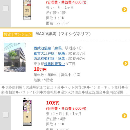
(管理費・共益費 4,000円)
敷：-｜礼：1ヶ月
所在階：1階
間取り：1K
面積：22.35㎡
MAXIV練馬（マキシヴネリマ）
賃貸｜マンション
西武池袋線
「
練馬
」駅 徒歩7分
都営大江戸線
「
練馬
」駅 徒歩7分
西武有楽町線
「
練馬
」駅 徒歩7分
東京都
練馬区
豊玉中
３丁目
10
万円
築年数：築8年 ｜募集中：
1室
階数：5階建
◆３路線利用可の練馬駅まで徒歩７分◆ペット飼育OK◆インターネット無料◆高
齢者相談◆バストイレ別◆浴室乾燥◆温水洗浄便座◆独立洗面台◆室内洗濯機置
場◆2口コンロ◆オートロック◆モニタ付イ...
10
万
円
(管理費・共益費 8,000円)
敷：1ヶ月｜礼：1ヶ月
所在階：4階
間取り：1K
面積：25.66㎡