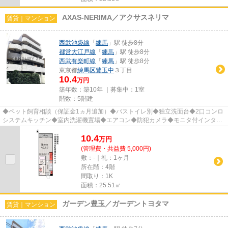
AXAS-NERIMA／アクサスネリマ
賃貸｜マンション
西武池袋線
「
練馬
」駅 徒歩8分
都営大江戸線
「
練馬
」駅 徒歩8分
西武有楽町線
「
練馬
」駅 徒歩8分
東京都
練馬区
豊玉中
３丁目
10.4
万円
築年数：築10年 ｜募集中：
1室
階数：5階建
◆ペット飼育相談（保証金1ヵ月追加）◆バストイレ別◆独立洗面台◆2口コンロ
システムキッチン◆室内洗濯機置場◆エアコン◆防犯カメラ◆モニタ付インター
ホン など ※遠方にお住まいなど現地...
10.4
万
円
(管理費・共益費 5,000円)
敷：-｜礼：1ヶ月
所在階：4階
間取り：1K
面積：25.51㎡
ガーデン豊玉／ガーデントヨタマ
賃貸｜マンション