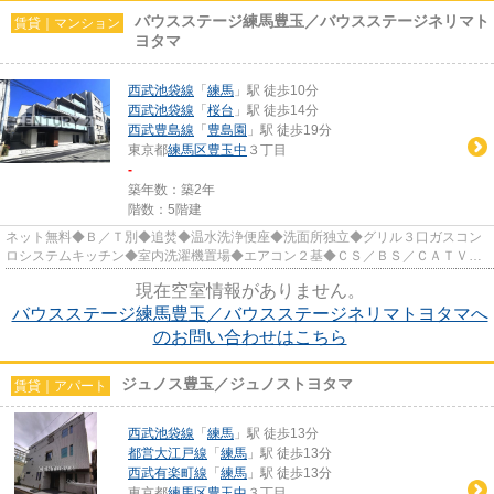
バウスステージ練馬豊玉／バウスステージネリマト
賃貸｜マンション
ヨタマ
西武池袋線
「
練馬
」駅 徒歩10分
西武池袋線
「
桜台
」駅 徒歩14分
西武豊島線
「
豊島園
」駅 徒歩19分
東京都
練馬区
豊玉中
３丁目
-
築年数：築2年
階数：5階建
ネット無料◆Ｂ／Ｔ別◆追焚◆温水洗浄便座◆洗面所独立◆グリル３口ガスコン
ロシステムキッチン◆室内洗濯機置場◆エアコン２基◆ＣＳ／ＢＳ／ＣＡＴＶ◆
オートロック◆エレベータ◆宅配ＢＯＸ◆...
現在空室情報がありません。
バウスステージ練馬豊玉／バウスステージネリマトヨタマへ
のお問い合わせはこちら
ジュノス豊玉／ジュノストヨタマ
賃貸｜アパート
西武池袋線
「
練馬
」駅 徒歩13分
都営大江戸線
「
練馬
」駅 徒歩13分
西武有楽町線
「
練馬
」駅 徒歩13分
東京都
練馬区
豊玉中
３丁目