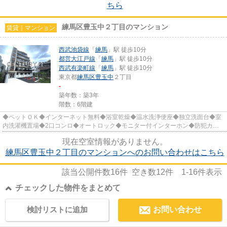
ちら
練馬区豊玉中２丁目のマンション
賃貸｜マンション
西武池袋線
「
練馬
」駅 徒歩10分
都営大江戸線
「
練馬
」駅 徒歩10分
西武有楽町線
「
練馬
」駅 徒歩10分
東京都
練馬区
豊玉中
２丁目
-
築年数：築3年
階数：6階建
◆ペットＯＫ◆インターネット無料◆浴室乾燥◆温水洗浄便座◆独立洗面台◆室
内洗濯機置場◆2口コンロ◆オートロック◆モニター付インターホン◆防犯カメ
ラ◆宅配BOX◆敷地内駐輪場◆敷地内ゴミ置場...
現在空室情報がありません。
練馬区豊玉中２丁目のマンションへのお問い合わせはこちら
該当公開件数
16
件 空き数
12
件
1-16
件表示
チェックした物件をまとめて
検討リストに追加
お問い合わせ