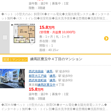
築年数：築2年 ｜募集中：
1室
階数：3階建
◆ペット（小型犬のみ）飼育OK◆オール電化◆太陽光発電システム◆インターネ
ット無料◆バス・トイレ別◆浴室乾燥◆温水洗浄便座◆追焚機能◆洗面所独立・
脱衣所◆室内洗濯機置場◆2口IHコンロ◆オ...
15.8
万
円
(管理費・共益費 10,000円)
敷：1ヶ月｜礼：1ヶ月
所在階：3階
間取り：1
面積：40.15㎡
練馬区豊玉中４丁目のマンション
賃貸｜マンション
西武池袋線
「
練馬
」駅 徒歩9分
都営大江戸線
「
練馬
」駅 徒歩9分
西武有楽町線
「
練馬
」駅 徒歩9分
東京都
練馬区
豊玉中
４丁目
15.8
万円
築年数：築2年 ｜募集中：
1室
階数：3階建
◆ZEH-M◆ペット（小型犬のみ）飼育OK◆オール電化◆太陽光発電システム◆
インターネット無料◆バス・トイレ別◆温水洗浄便座◆追焚機能◆洗面所独立・