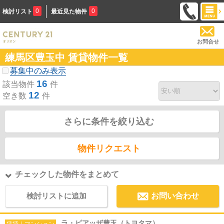
0
0
検討リスト
最近見た物件
お問合せ
練馬区豊玉中 賃貸物件一覧
募集中のみ表示
16
該当物件
件
12
空き数
件
さらに条件を絞り込む
物件リクエスト
チェックした物件をまとめて
検討リストに追加
お問い合わせ
ラ・ピアッザ豊玉（トヨタマ）
賃貸｜マンション