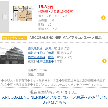
脱衣所◆室内洗濯機置場◆2口IHコンロ◆オー...
15.8
万
円
(管理費・共益費 10,000円)
敷：1ヶ月｜礼：1ヶ月
所在階：3階
間取り：1
面積：40.15㎡
ARCOBALENO NERIMA／アルコバレーノ練馬
賃貸｜マンション
西武池袋線
「
練馬
」駅 徒歩12分
都営大江戸線
「
練馬
」駅 徒歩12分
西武有楽町線
「
練馬
」駅 徒歩12分
東京都
練馬区
豊玉中
２丁目
-
築年数：築1年
階数：5階建
◆小型犬・猫飼育可◆ネット無料◆Ｂ／Ｔ別◆浴室乾燥◆温水洗浄便座◆洗面所
独立◆室内洗濯機置場◆３口ガスコンロシステムキッチン◆ウォークインクロー
ゼット◆モニタ付オートロック◆宅配BOX◆...
現在空室情報がありません。
ARCOBALENO NERIMA／アルコバレーノ練馬へのお問い合
わせはこちら