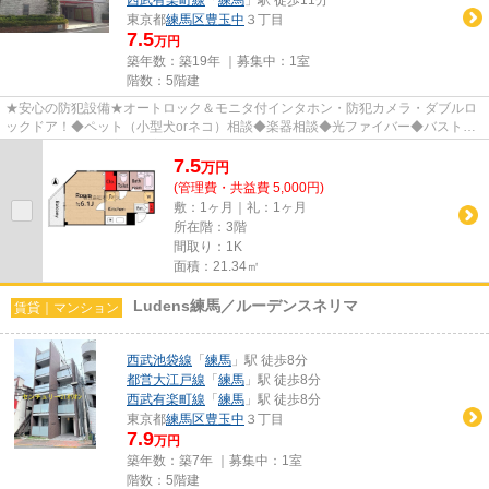
東京都
練馬区
豊玉中
３丁目
7.5
万円
築年数：築19年 ｜募集中：
1室
階数：5階建
★安心の防犯設備★オートロック＆モニタ付インタホン・防犯カメラ・ダブルロ
ックドア！◆ペット（小型犬orネコ）相談◆楽器相談◆光ファイバー◆バストイ
レ別◆温水洗浄便座◆浴室乾燥暖房◆1...
7.5
万
円
(管理費・共益費 5,000円)
敷：1ヶ月｜礼：1ヶ月
所在階：3階
間取り：1K
面積：21.34㎡
Ludens練馬／ルーデンスネリマ
賃貸｜マンション
西武池袋線
「
練馬
」駅 徒歩8分
都営大江戸線
「
練馬
」駅 徒歩8分
西武有楽町線
「
練馬
」駅 徒歩8分
東京都
練馬区
豊玉中
３丁目
7.9
万円
築年数：築7年 ｜募集中：
1室
階数：5階建