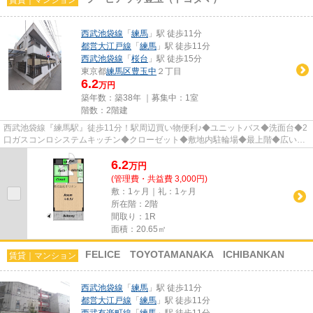
西武池袋線
「
練馬
」駅 徒歩11分
都営大江戸線
「
練馬
」駅 徒歩11分
西武池袋線
「
桜台
」駅 徒歩15分
東京都
練馬区
豊玉中
２丁目
6.2
万円
築年数：築38年 ｜募集中：
1室
階数：2階建
西武池袋線『練馬駅』徒歩11分！駅周辺買い物便利♪◆ユニットバス◆洗面台◆2
口ガスコンロシステムキッチン◆クローゼット◆敷地内駐輪場◆最上階◆広いバ
ルコニー◆24時間サービス 他 ※遠方...
6.2
万
円
(管理費・共益費 3,000円)
敷：1ヶ月｜礼：1ヶ月
所在階：2階
間取り：1R
面積：20.65㎡
FELICE TOYOTAMANAKA ICHIBANKAN
賃貸｜マンション
西武池袋線
「
練馬
」駅 徒歩11分
都営大江戸線
「
練馬
」駅 徒歩11分
西武有楽町線
「
練馬
」駅 徒歩11分