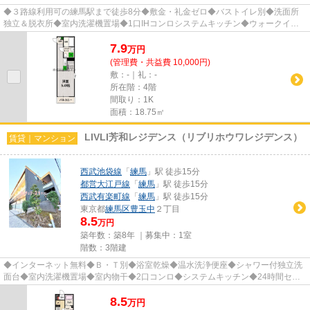
◆３路線利用可の練馬駅まで徒歩8分◆敷金・礼金ゼロ◆バストイレ別◆洗面所
独立＆脱衣所◆室内洗濯機置場◆1口IHコンロシステムキッチン◆ウォークイン
クローゼット◆エアコン◆オートロック◆...
7.9
万
円
(管理費・共益費 10,000円)
敷：-｜礼：-
所在階：4階
間取り：1K
面積：18.75㎡
LIVLI芳和レジデンス（リブリホウワレジデンス）
賃貸｜マンション
西武池袋線
「
練馬
」駅 徒歩15分
都営大江戸線
「
練馬
」駅 徒歩15分
西武有楽町線
「
練馬
」駅 徒歩15分
東京都
練馬区
豊玉中
２丁目
8.5
万円
築年数：築8年 ｜募集中：
1室
階数：3階建
◆インターネット無料◆Ｂ・Ｔ別◆浴室乾燥◆温水洗浄便座◆シャワー付独立洗
面台◆室内洗濯機置場◆室内物干◆2口コンロ◆システムキッチン◆24時間セキ
ュリティ◆モニター付インターホン◆ダブル...
8.5
万
円