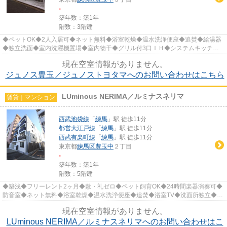
-
築年数：築1年
階数：3階建
◆ペットOK◆2人入居可◆ネット無料◆浴室乾燥◆温水洗浄便座◆追焚◆給湯器
◆独立洗面◆室内洗濯機置場◆室内物干◆グリル付3口ＩＨ◆システムキッチン
◆モニター付オートロック＆インターホン◆宅...
現在空室情報がありません。
ジュノス豊玉／ジュノストヨタマへのお問い合わせはこちら
LUminous NERIMA／ルミナスネリマ
賃貸｜マンション
西武池袋線
「
練馬
」駅 徒歩11分
都営大江戸線
「
練馬
」駅 徒歩11分
西武有楽町線
「
練馬
」駅 徒歩11分
東京都
練馬区
豊玉中
２丁目
-
築年数：築1年
階数：5階建
◆築浅◆フリーレント2ヶ月◆敷・礼ゼロ◆ペット飼育OK◆24時間楽器演奏可◆
防音室◆ネット無料◆浴室乾燥◆温水洗浄便座◆追焚◆浴室TV◆洗面所独立◆モ
ニター付インターホン◆防犯カメラ◆宅配BOX ...
現在空室情報がありません。
LUminous NERIMA／ルミナスネリマへのお問い合わせはこ