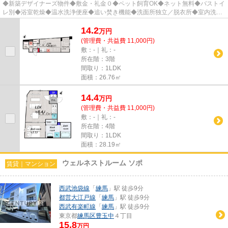
◆新築デザイナーズ物件◆敷金・礼金０◆ペット飼育OK◆ネット無料◆バストイ
レ別◆浴室乾燥◆温水洗浄便座◆追い焚き機能◆洗面所独立／脱衣所◆室内洗濯
機置場◆2口コンロシステムキッチン◆オー...
14.2
万
円
(管理費・共益費 11,000円)
敷：-｜礼：-
所在階：3階
間取り：1LDK
面積：26.76㎡
14.4
万
円
(管理費・共益費 11,000円)
敷：-｜礼：-
所在階：4階
間取り：1LDK
面積：28.19㎡
ウェルネストルーム ソポ
賃貸｜マンション
西武池袋線
「
練馬
」駅 徒歩9分
都営大江戸線
「
練馬
」駅 徒歩9分
西武有楽町線
「
練馬
」駅 徒歩9分
東京都
練馬区
豊玉中
４丁目
15.8
万円