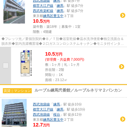
西武池袋線
「
練馬
」駅 徒歩7分
都営大江戸線
「
練馬
」駅 徒歩7分
西武有楽町線
「
練馬
」駅 徒歩7分
東京都
練馬区
豊玉中
３丁目
10.5
万円
築年数：築18年 ｜募集中：
1室
階数：4階建
◆フレッツ光／要個別契約◆Ｂ／Ｔ別◆浴室乾燥◆温水洗浄便座◆独立洗面台＆
脱衣所◆室内洗濯機置場◆２口ガスコンロシステムキッチン◆モニタ付インタホ
ン◆宅配BOX◆エレベータ◆敷地内駐輪場...
10.5
万
円
(管理費・共益費 7,000円)
敷：1ヶ月｜礼：1ヶ月
所在階：2階
間取り：1K
面積：23.12㎡
ルーブル練馬弐番館／ルーブルネリマ２バンカン
賃貸｜マンション
西武池袋線
「
練馬
」駅 徒歩10分
都営大江戸線
「
練馬
」駅 徒歩10分
西武池袋線
「
桜台
」駅 徒歩12分
東京都
練馬区
豊玉中
２丁目
12.7
万円