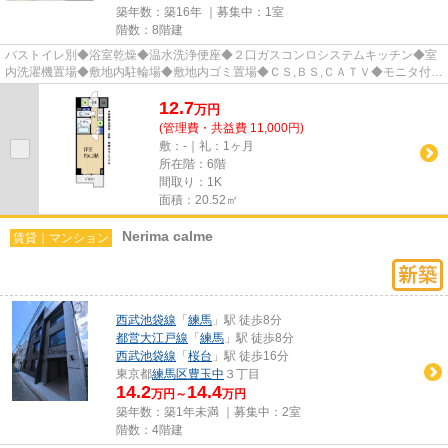
築年数：築16年 ｜募集中：
1室
階数：8階建
バストイレ別◆浴室乾燥◆温水洗浄便座◆２口ガスコンロシステムキッチン◆室
内洗濯機置場◆敷地内駐輪場◆敷地内ゴミ置場◆ＣＳ,ＢＳ,ＣＡＴＶ◆モニタ付オ
ートロック◆エレベータ◆宅配ＢＯＸ◆...
12.7
万
円
(管理費・共益費 11,000円)
敷：-｜礼：1ヶ月
所在階：6階
間取り：1K
面積：20.52㎡
Nerima calme
賃貸｜マンション
西武池袋線
「
練馬
」駅 徒歩8分
都営大江戸線
「
練馬
」駅 徒歩8分
西武池袋線
「
桜台
」駅 徒歩16分
東京都
練馬区
豊玉中
３丁目
14.2
14.4
万円～
万円
築年数：築1年未満 ｜募集中：
2室
階数：4階建