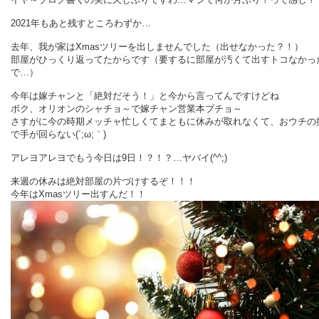
2021年もあと残すところわずか…
去年、我が家はXmasツリーを出しませんでした（出せなかった？！）
部屋がひっくり返ってたからです（要するに部屋が汚くて出すトコなかっ
で…）
今年は嫁チャンと「絶対だそう！」と今から言ってんですけどね
ボク、オリオンのシャチョ～で嫁チャン営業本ブチョ～
さすがに今の時期メッチャ忙しくてまともに休みが取れなくて、おウチの
で手が回らない(´;ω;｀)
アレヨアレヨでもう今日は9日！？！？…ヤバイ(^^;)
来週の休みは絶対部屋の片づけするぞ！！！
今年はXmasツリー出すんだ！！