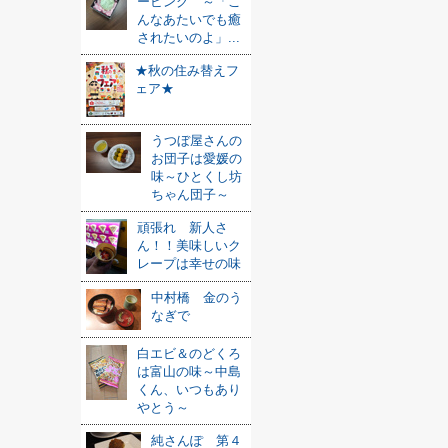
ービング ～「こ
んなあたいでも癒
されたいのよ」...
★秋の住み替えフ
ェア★
うつぼ屋さんの
お団子は愛媛の
味～ひとくし坊
ちゃん団子～
頑張れ 新人さ
ん！！美味しいク
レープは幸せの味
中村橋 金のう
なぎで
白エビ＆のどくろ
は富山の味～中島
くん、いつもあり
やとう～
純さんぽ 第４