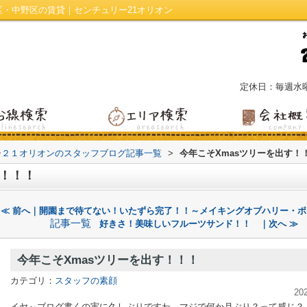
区・中野区の賃貸｜センチュリー21オリオン
定休日：毎週水
ー２１オリオンのスタッフブログ記事一覧
>
今年こそXmasツリーを出す！
す！！！
≪ 前へ｜開園まで待てない！いたずら完了！！～メイキングオブハリー・ポ
記事一覧
好きさ！美味しいフルーツサンド！！ ｜次へ ≫
今年こそXmasツリーを出す！！！
カテゴリ：
スタッフの素顔
20
イヤ～ブログ書くの実に久しぶりですわ…マジで何か月ぶり？って感じ？