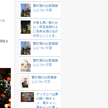
繁忙期のお部屋探
しについて④
たん
今夜も寒い夜だか
ら～羽毛布団の上
に毛布を掛けるの
が正しいことを...
掃除ま
繁忙期のお部屋探
しについて③
繁忙期のお部屋探
しについて②
繁忙期のお部屋探
しについて①
ディズニーは夢
の国～熱キャ
ン、風キャン、
雨キャンな夜～