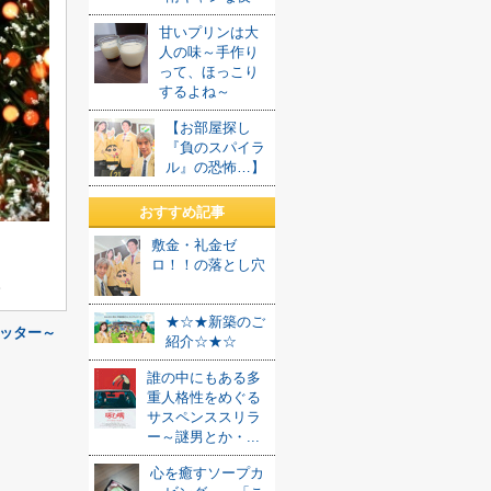
甘いプリンは大
人の味～手作り
って、ほっこり
するよね～
【お部屋探し
『負のスパイラ
ル』の恐怖…】
おすすめ記事
敷金・礼金ゼ
ロ！！の落とし穴
。
★☆★新築のご
ッター～
紹介☆★☆
誰の中にもある多
重人格性をめぐる
サスペンススリラ
ー～謎男とか・...
心を癒すソープカ