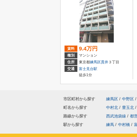
9.4万円
賃料
種別
マンション
住所
東京都
練馬区
貫井
３丁目
交通
富士見台駅
徒歩1分
市区町村から探す
練馬区
/
中野区
/
町名から探す
中村北
/
豊玉北
/
路線から探す
西武池袋線
/
都
駅から探す
練馬
/
中村橋
/