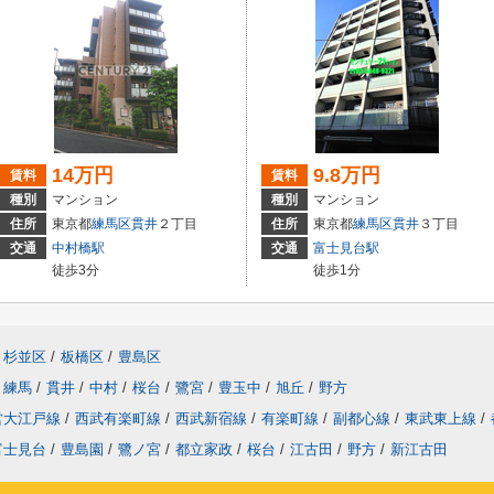
14万円
9.8万円
賃料
賃料
種別
マンション
種別
マンション
住所
東京都
練馬区
貫井
２丁目
住所
東京都
練馬区
貫井
３丁目
交通
中村橋駅
交通
富士見台駅
徒歩3分
徒歩1分
杉並区
/
板橋区
/
豊島区
練馬
/
貫井
/
中村
/
桜台
/
鷺宮
/
豊玉中
/
旭丘
/
野方
営大江戸線
/
西武有楽町線
/
西武新宿線
/
有楽町線
/
副都心線
/
東武東上線
/
富士見台
/
豊島園
/
鷺ノ宮
/
都立家政
/
桜台
/
江古田
/
野方
/
新江古田