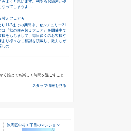
てみようと思います。朝あるお部屋が夕
なってしまうよ...
み替えフェア★
7より11/6までの期間中、センチュリー21
では『秋の住み替えフェア』を開催中で
げ様をもちまして、毎日多くのお客様や
様より様々なご相談を頂戴し、微力なが
しの...
かく誰とでも楽しく時間を過ごすこと
スタッフ情報を見る
練馬区中村１丁目のマンション