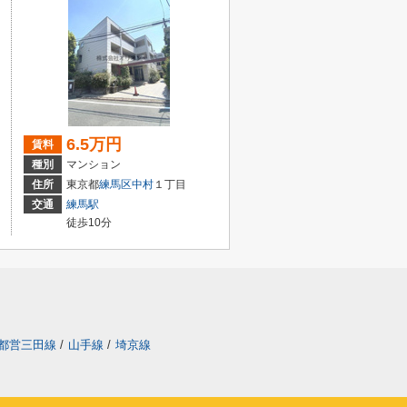
6.5万円
賃料
種別
マンション
住所
東京都
練馬区
中村
１丁目
交通
練馬駅
徒歩10分
都営三田線
/
山手線
/
埼京線