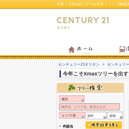
今年こそXmasツリーを出す！！！｜練馬
センチュリー21オリオン
>
センチュリ
今年こそXmasツリーを出
種別
エリア| 駅
賃料
面積
-
件該当