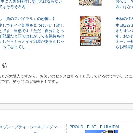
月中に入居を検討しなければならない
お伝えし
はそろそろ内...
方にはなく
し『負のスパイラル』の恐怖…】
★秋の住
少しでもイイ部屋を見つけたい！誰し
本日8/2
とです。当然です！ただ、自分にとっ
オリオン
イ部屋だと頭ではわかっても気持ちの
す。おか
かしたらもっとイイ部屋があるんじゃ
オーナー
って思ってし...
らお部屋探
 弘
もとが大阪人ですから、お笑いのセンスはある！と思っているのですが…とに
意です。笑う門には福来る！ですよ
メゾン・プティ・シエル／メゾン・プティ シエル
PROUD FLAT FUJIMIDAI