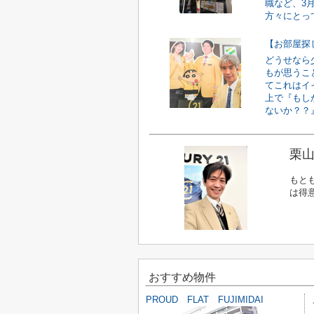
職など、3
方々にとって
【お部屋探
どうせなら
もが思うこ
てこれはイ
上で『もし
ないか？？』
栗山
もと
は得
おすすめ物件
PROUD FLAT FUJIMIDAI