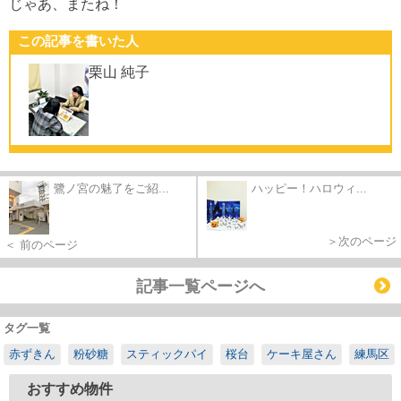
じゃあ、またね！
この記事を書いた人
栗山 純子
鷺ノ宮の魅了をご紹...
ハッピー！ハロウィ...
＞次のページ
＜ 前のページ
記事一覧ページへ
タグ一覧
赤ずきん
粉砂糖
スティックパイ
桜台
ケーキ屋さん
練馬区
おすすめ物件