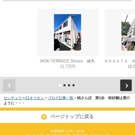
MOK-TERRACE Dimora 練馬
11.7万円
18.
センチュリー21オリオン
>
ブログ記事一覧
>
純さんぽ 第3歩 粉砂糖は雪の
ように・・・
ページトップに戻る
営業時間:10:00～18:00