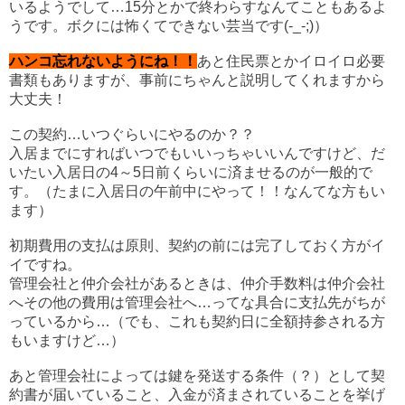
いるようでして…15分とかで終わらすなんてこともあるよ
うです。ボクには怖くてできない芸当です(-_-;)）
ハンコ忘れないようにね！！
あと住民票とかイロイロ必要
書類もありますが、事前にちゃんと説明してくれますから
大丈夫！
この契約…いつぐらいにやるのか？？
入居までにすればいつでもいいっちゃいいんですけど、だ
いたい入居日の4～5日前くらいに済ませるのが一般的で
す。
（たまに入居日の午前中にやって！！なんてな方もい
ます）
初期費用の支払は原則、契約の前には完了しておく方がイ
イですね。
管理会社と仲介会社があるときは、仲介手数料は仲介会社
へその他の費用は管理会社へ…ってな具合に支払先がちが
っているから…
（でも、これも契約日に全額持参される方
もいますけど…）
あと管理会社によっては鍵を発送する条件（？）として契
約書が届いていること、入金が済まされていることを挙げ