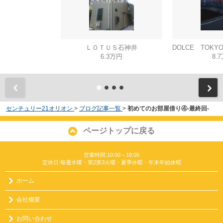
ＬＯＴＵＳ石神井
6.3万円
8.
センチュリー21オリオン
>
ブログ記事一覧
>
初めてのお部屋借り④-最終回-
ページトップに戻る
営業時間:10:00～18:00
定休日:毎週水曜・第2第3火曜・夏季休暇・年末年始休暇
ホーム
会社概要
お問い合わせ