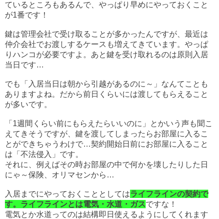
ているところもあるんで、やっぱり早めにやっておくこと
が1番です！
鍵は管理会社で受け取ることが多かったんですが、最近は
仲介会社でお渡しするケースも増えてきています。やっぱ
り
ハンコが必要
ですよ。あと
鍵を受け取れるのは原則入居
当日
です…
でも「入居当日は朝から引越があるのに～」なんてことも
ありますよね。だから前日くらいには渡してもらえること
が多いです。
「1週間くらい前にもらえたらいいのに」とかいう声も聞こ
えてきそうですが、鍵を渡してしまったらお部屋に入るこ
とができちゃうわけで…契約開始日前にお部屋に入ること
は「不法侵入」です。
それに、例えばその時お部屋の中で何かを壊したりした日
にゃ～保険、オリマセンから…
入居までにやっておくこととしては
ライフラインの契約で
す。ライフラインとは電気・水道・ガス
ですな！
電気とか水道ってのは結構即日使えるようにしてくれます