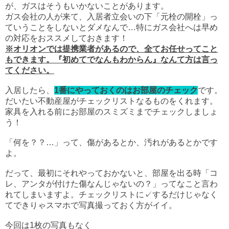
が、ガスはそうもいかないことがあります。
ガス会社の人が来て、入居者立会いの下「元栓の開栓」っ
ていうことをしないとダメなんで…特にガス会社へは早め
の対応をおススメしておきます！
※オリオンでは提携業者があるので、全てお任せってこと
もできます。『初めてでなんもわからん』なんて方は言っ
てください。
入
居したら、
1番にやっておくのはお部屋のチェック
です。
だいたい不動産屋がチェックリストなるものをくれます。
家具を入れる前にお部屋のスミズミまでチェックしましょ
う！
「何を？？…」って、傷があるとか、汚れがあるとかです
よ。
だって、最初にそれやっておかないと、部屋を出る時「コ
レ、アンタが付けた傷なんじゃないの？」ってなこと言わ
れてしまいますよ。チェックリストに✓するだけじゃなく
てできりゃスマホで写真撮っておく方がイイ。
今回は1枚の写真もなく