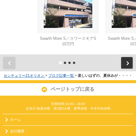
Swarth More S／スワースモアS
Swarth Mor
10万円
10
センチュリー21オリオン
>
ブログ記事一覧
>
楽しいはずの、夏休みが・・・・
ページトップに戻る
営業時間:10:00～18:00
定休日:毎週水曜・第2第3火曜・夏季休暇・年末年始休暇
ホーム
会社概要