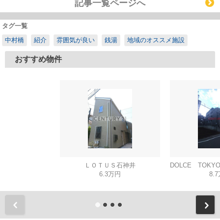
記事一覧ページへ
タグ一覧
中村橋
紹介
雰囲気が良い
銭湯
地域のオススメ施設
おすすめ物件
ＬＯＴＵＳ石神井
6.3万円
8.