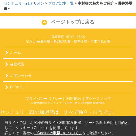
センチュリー21オリオン
>
ブログ記事一覧
>
中村橋の魅力をご紹介～貫井浴場
編～
ページトップに戻る
営業時間:10:00～18:00
定休日:毎週水曜・第2第3火曜・夏季休暇・年末年始休暇
ホーム
会社概要
お問い合わせ
PCサイト
プライバシーポリシー
利用規約
｜アクセスマップ
｜
Copyright(c) センチュリー２１オリオン All rights reserved.
センチュリー21の加盟店は、すべて独立・自営です。
当サイトでは、お客様の当サイト利用状況把握、サービス向上検討を目的と
して、クッキー（Cookie）を使用しています。
詳しくは、当社の
「Cookieの取扱いについて」
をご確認ください。