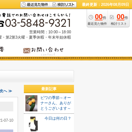
最終更新：2026年08月09日
00
00
件
件
最近見た物件
検討リスト
営業時間：10:00～18:00
曜・第2第3火曜・夏季休暇・年末年始休暇
最新記事
次へ ≫
ビワの季節～オー
ナーさん、ありが
とうございます～
今日は何の日？
21-07-10