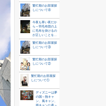
繁忙期のお部屋探
しについて④
今夜も寒い夜だか
ら～羽毛布団の上
に毛布を掛けるの
が正しいことを...
繁忙期のお部屋探
しについて③
繁忙期のお部屋探
しについて②
繁忙期のお部屋探
しについて①
ディズニーは夢
の国～熱キャ
ン、風キャン、
雨キャンな夜～