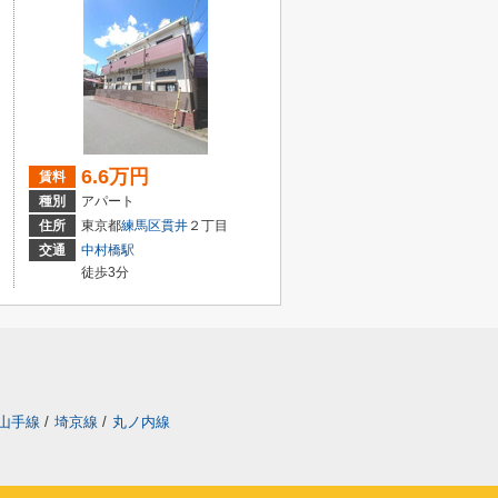
6.6万円
賃料
種別
アパート
住所
東京都
練馬区
貫井
２丁目
交通
中村橋駅
徒歩3分
山手線
/
埼京線
/
丸ノ内線