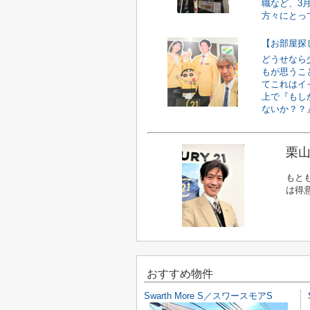
職など、3
方々にとって
【お部屋探
どうせなら
もが思うこ
てこれはイ
上で『もし
ないか？？』
栗山
もと
は得
おすすめ物件
Swarth More S／スワースモアS