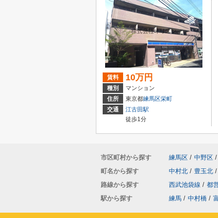
10万円
賃料
種別
マンション
住所
東京都
練馬区
栄町
交通
江古田駅
徒歩1分
市区町村から探す
練馬区
/
中野区
/
町名から探す
中村北
/
豊玉北
/
路線から探す
西武池袋線
/
都
駅から探す
練馬
/
中村橋
/