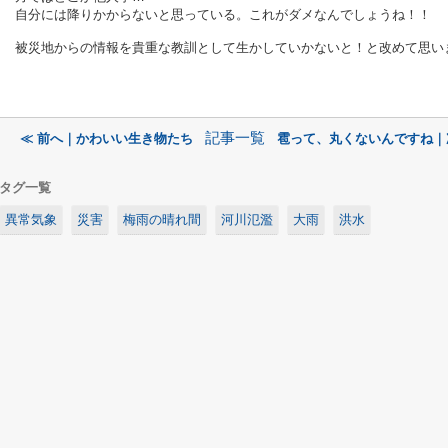
自分には降りかからないと思っている。これがダメなんでしょうね！！
被災地からの情報を貴重な教訓として生かしていかないと！と改めて思い
記事一覧
≪ 前へ｜かわいい生き物たち
雹って、丸くないんですね｜
タグ一覧
異常気象
災害
梅雨の晴れ間
河川氾濫
大雨
洪水