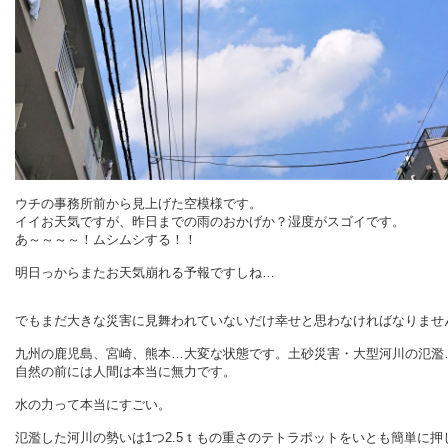
ウチの事務所前から見上げた空模様です。
イイお天気ですが、昨日までの雨のおかげか？湿度がスゴイです。
あ～～～～！ムシムシする！！
明日っからまたお天気崩れる予報ですしね…
でもまだ大きな災害に見舞われていないだけ幸せと思わなければなりませ
九州の鹿児島、宮崎、熊本…大変な状態です。土砂災害・大型河川の氾濫
自然の前には人間は本当に無力です。
水の力って本当にすごい。
氾濫した河川の勢いは1つ2.5ｔもの重さのテトラポットをいとも簡単に押