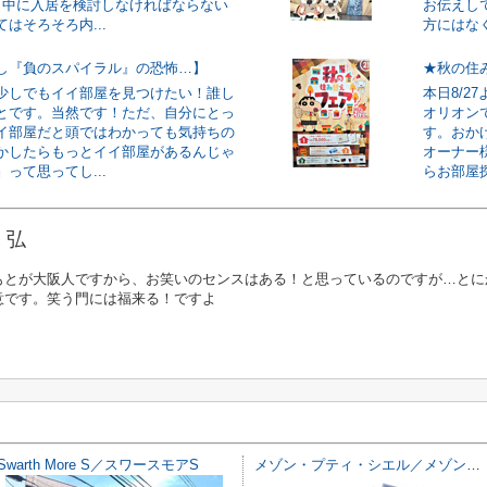
月中に入居を検討しなければならない
お伝えし
はそろそろ内...
方にはなく
し『負のスパイラル』の恐怖…】
★秋の住
少しでもイイ部屋を見つけたい！誰し
本日8/2
とです。当然です！ただ、自分にとっ
オリオン
イ部屋だと頭ではわかっても気持ちの
す。おか
かしたらもっとイイ部屋があるんじゃ
オーナー
って思ってし...
らお部屋探
 弘
もとが大阪人ですから、お笑いのセンスはある！と思っているのですが…とに
意です。笑う門には福来る！ですよ
Swarth More S／スワースモアS
メゾン・プティ・シエル／メゾン・プティ シエル