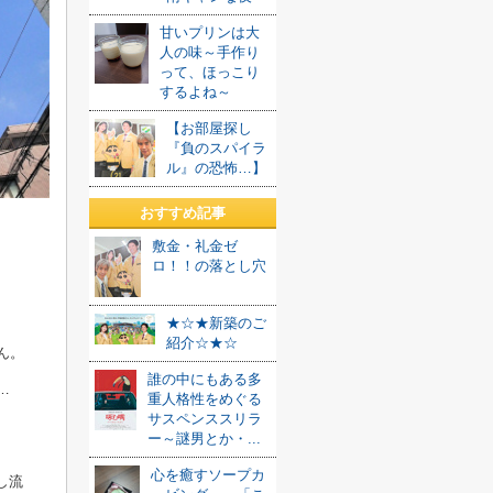
甘いプリンは大
人の味～手作り
って、ほっこり
するよね～
【お部屋探し
『負のスパイラ
ル』の恐怖…】
おすすめ記事
敷金・礼金ゼ
ロ！！の落とし穴
★☆★新築のご
紹介☆★☆
ん。
誰の中にもある多
…
重人格性をめぐる
サスペンススリラ
ー～謎男とか・...
心を癒すソープカ
し流