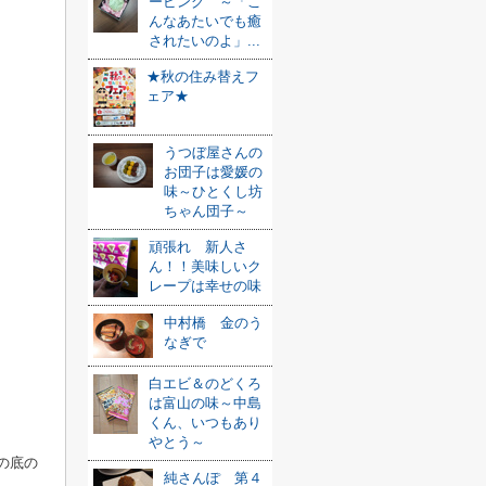
ービング ～「こ
んなあたいでも癒
されたいのよ」...
★秋の住み替えフ
ェア★
うつぼ屋さんの
お団子は愛媛の
味～ひとくし坊
ちゃん団子～
頑張れ 新人さ
ん！！美味しいク
レープは幸せの味
中村橋 金のう
なぎで
白エビ＆のどくろ
は富山の味～中島
くん、いつもあり
やとう～
の底の
純さんぽ 第４