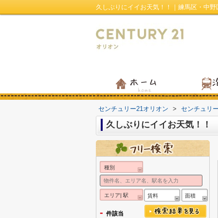
久しぶりにイイお天気！！｜練馬区・中野
センチュリー21オリオン
>
センチュリ
久しぶりにイイお天気！！
種別
エリア| 駅
賃料
面積
-
件該当