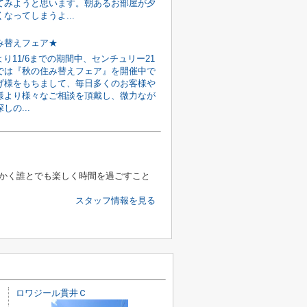
てみようと思います。朝あるお部屋が夕
なってしまうよ...
み替えフェア★
7より11/6までの期間中、センチュリー21
では『秋の住み替えフェア』を開催中で
げ様をもちまして、毎日多くのお客様や
様より様々なご相談を頂戴し、微力なが
しの...
かく誰とでも楽しく時間を過ごすこと
スタッフ情報を見る
ロワジール貫井Ｃ