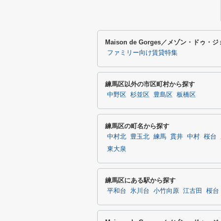
Maison de Gorges／メゾン・
ファミリー向け賃貸特集
練馬区以外の市区町村から探す
中野区
杉並区
豊島区
板橋区
練馬区の町名から探す
中村北
豊玉北
練馬
貫井
中村
桜台
東大泉
練馬区にある駅から探す
平和台
氷川台
小竹向原
江古田
桜台