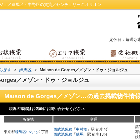
・ジョルジュ／練馬区・中野区の賃貸／センチュリー21オリオン
定休日：毎週水
から探す
>
練馬区
>
Maison de Gorges／メゾン・ドゥ・ジョルジュ
 Gorges／メゾン・ドゥ・ジョルジュ
Maison de Gorges／メゾン・ドゥ・ジョルジュ
の過去掲載物件情
現況の確認はお気軽にお問い合わせください。
所在地
交通
築
西武池袋線
「
中村橋
」駅 徒歩7分
東京都
練馬区
中村北
２丁目
3
西武池袋線
「
練馬
」駅 徒歩13分
鉄