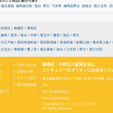
ゥ・ジョルジュ周辺の駅から探す
都立家政
練馬春日町
桜台
野方
下井草
練馬高野台
新桜台
新江古田
沼
杉並区
/
板橋区
/
豊島区
練馬
/
貫井
/
桜台
/
中村
/
豊玉中
/
鷺宮
/
旭丘
/
野方
営大江戸線
/
西武有楽町線
/
西武新宿線
/
有楽町線
/
副都心線
/
東武東上線
/
富士見台
/
豊島園
/
鷺ノ宮
/
都立家政
/
桜台
/
江古田
/
野方
/
新江古田
練馬区・中野区の賃貸住宅は
け
お問い合わせ
センチュリー21オリオンにお任せくだ
け
お客様の声
能
スタッフ紹介
東京都練馬区中村３丁目25-10 東洋中村橋（
周辺施設検索
101
金ゼロ
TEL:03-5848-9321
FAX:03-5848-9621
Copyright(c) センチュリー２１オリオン
All Rights Reserved.