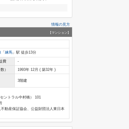
情報の見方
【マンション】
線
「
練馬
」駅 徒歩13分
益費
-
年数）
1993年 12月 ( 築32年 )
3階建
セントラル中村橋） 101
号
人不動産保証協会、公益財団法人東日本