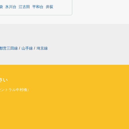
袋
氷川台
江古田
平和台
井荻
都営三田線
/
山手線
/
埼京線
さい
旧セントラル中村橋）