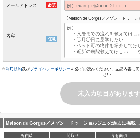
メールアドレス
必須
【Maison de Gorges／メゾン・ド
内容
任意
※
利用規約
及び
プライバシーポリシー
を必ずお読みください。左記内容に同
さい。
未入力項目がありま
Maison de Gorges／メゾン・ドゥ・ジョルジュ
の過去に掲載
所在階
間取り
専有面積