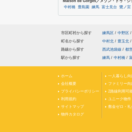
Maison de Gorges／メゾン・ド
中村橋
豊島園
練馬
富士見台
鷺ノ宮
市区町村から探す
練馬区
/
中野区
/
町名から探す
中村北
/
豊玉北
/
路線から探す
西武池袋線
/
都
駅から探す
練馬
/
中村橋
/
ホーム
一人暮らし向
会社概要
ファミリー向
プライバシーポリシー
2路線利用可
利用規約
ユニーク物件
サイトマップ
敷金ゼロ・礼
物件カタログ