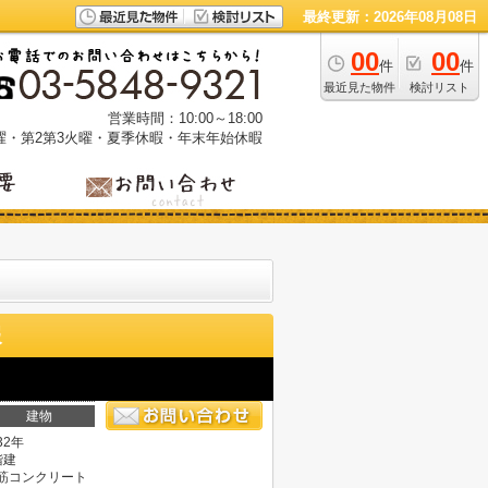
最終更新：2026年08月08日
00
00
件
件
最近見た物件
検討リスト
営業時間：10:00～18:00
曜・第2第3火曜・夏季休暇・年末年始休暇
報
建物
32年
階建
筋コンクリート