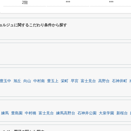
2階
***
***
ドゥ・ジョルジュに関するこだわり条件から探す
豊玉中
旭丘
向山
中村南
豊玉上
栄町
早宮
富士見台
高野台
石神井町
練馬
豊島園
中村橋
富士見台
練馬高野台
石神井公園
大泉学園
新桜台