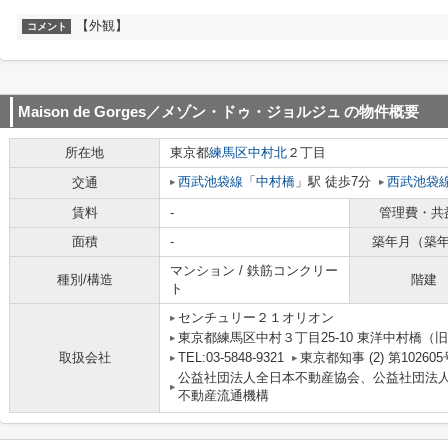
【外観】
コメント
Maison de Gorges／メゾン・ドゥ・ジョルジュ
の物件概要
所在地
東京都
練馬区
中村北
２丁目
西武池袋線
「
中村橋
」駅 徒歩7分
西武池袋
交通
賃料
-
管理費・共
面積
-
築年月（築
マンション / 鉄筋コンクリー
種別/構造
階建
ト
センチュリー２１オリオン
東京都練馬区中村３丁目25-10 東洋中村橋（旧
取扱会社
TEL:03-5848-9321
東京都知事 (2) 第102605
公益社団法人全日本不動産協会、公益社団法
不動産流通機構