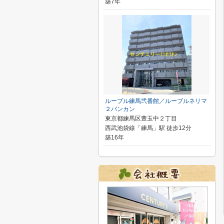
築7年
ルーブル練馬弐番館／ルーブルネリマ
２バンカン
東京都練馬区豊玉中２丁目
西武池袋線「練馬」駅 徒歩12分
築16年