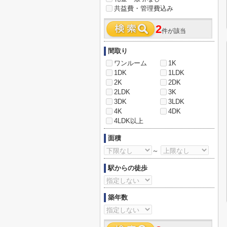
共益費・管理費込み
2
件が該当
間取り
ワンルーム
1K
1DK
1LDK
2K
2DK
2LDK
3K
3DK
3LDK
4K
4DK
4LDK以上
面積
～
駅からの徒歩
築年数