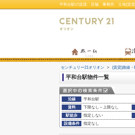
センチュリー21オリオン
>
(賃貸)路線
平和台駅物件一覧
沿線
平和台駅
賃料
下限なし～上限なし
駅徒歩
指定しない
設備条件
指定なし