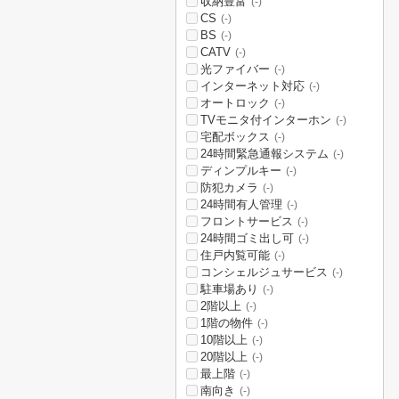
収納豊富
(-)
CS
(-)
BS
(-)
CATV
(-)
光ファイバー
(-)
インターネット対応
(-)
オートロック
(-)
TVモニタ付インターホン
(-)
宅配ボックス
(-)
24時間緊急通報システム
(-)
ディンプルキー
(-)
防犯カメラ
(-)
24時間有人管理
(-)
フロントサービス
(-)
24時間ゴミ出し可
(-)
住戸内覧可能
(-)
コンシェルジュサービス
(-)
駐車場あり
(-)
2階以上
(-)
1階の物件
(-)
10階以上
(-)
20階以上
(-)
最上階
(-)
南向き
(-)