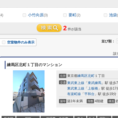
小竹向原
要町
池袋
(4)
(3)
(2)
2
件が該当
並び順：
空室物件のみ表示
該
練馬区北町１丁目のマンション
東京都
練馬区
北町
１丁目
住所
交通
東武東上線
「
東武練馬
」駅 徒歩
東武東上線
「
上板橋
」駅 徒歩17
有楽町線
「
平和台
」駅 徒歩19分
築1年未満
4階建
築年
階数
構造