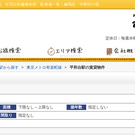
平和台駅の賃貸、店舗、事務所、土地(賃貸)、住宅以外建物全部、駐車場一覧｜練馬区・中野区の賃貸｜センチュリー21オリオン
定休日：毎週水
・駅から探す
>
東京メトロ有楽町線
>
平和台駅の賃貸物件
面積
下限なし～上限なし
築年数
指定しない
間取り
指定なし