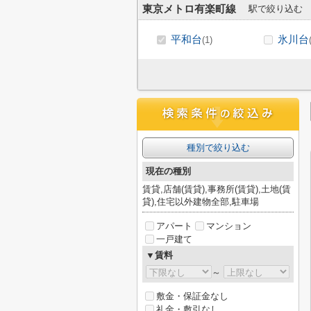
東京メトロ有楽町線
駅で絞り込む
平和台
氷川台
(1)
種別で絞り込む
現在の種別
賃貸,店舗(賃貸),事務所(賃貸),土地(賃
貸),住宅以外建物全部,駐車場
アパート
マンション
一戸建て
▼賃料
～
敷金・保証金なし
礼金・敷引なし