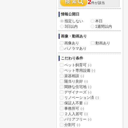
2
件が該当
情報公開日
指定しない
本日
3日以内
1週間以内
画像・動画あり
画像あり
動画あり
パノラマあり
こだわり条件
ペット飼育可
(-)
ペット専用設備
(-)
楽器相談
(-)
陽当り良好
(-)
閑静な住宅地
(-)
デザイナーズ
(-)
リノベーション済
(-)
保証人不要
(-)
事務所可
(-)
２人入居可
(-)
バリアフリー
(-)
分割可
(-)