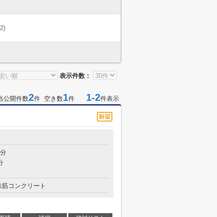
(2)
表示件数：
2
1
1-2
当公開件数
件 空き数
件
件表示
7分
分
鉄筋コンクリート