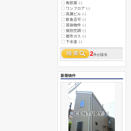
角部屋
(-)
ワンフロア
(-)
高層ビル
(-)
飲食店可
(-)
居抜物件
(-)
個別空調
(-)
都市ガス
(-)
下水道
(-)
2
件が該当
新着物件