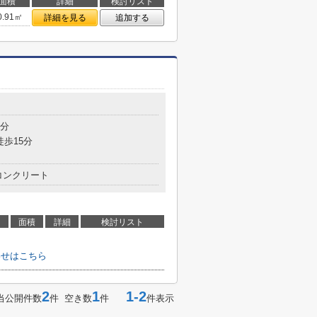
面積
詳細
検討リスト
0.91㎡
詳細を見る
追加する
8分
徒歩15分
コンクリート
面積
詳細
検討リスト
合わせはこちら
2
1
1-2
当公開件数
件 空き数
件
件表示