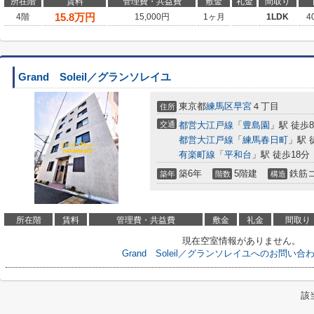
所在階
賃料
管理費・共益費
敷金
礼金
間取り
15.8
万円
4階
15,000円
1ヶ月
1LDK
4
Grand Soleil／グランソレイユ
東京都
練馬区
早宮
４丁目
住所
交通
都営大江戸線
「
豊島園
」駅 徒歩
都営大江戸線
「
練馬春日町
」駅 
有楽町線
「
平和台
」駅 徒歩18分
築6年
5階建
鉄筋
築年
階数
構造
所在階
賃料
管理費・共益費
敷金
礼金
間取り
現在空室情報がありません。
Grand Soleil／グランソレイユへのお問い
該