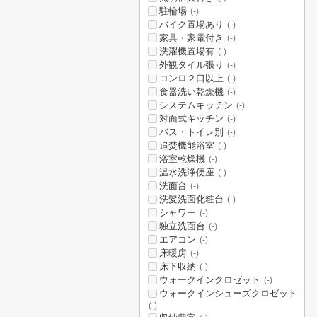
駐輪場
(-)
バイク置場あり
(-)
家具・家電付き
(-)
洗濯機置場有
(-)
外観タイル張り
(-)
コンロ２口以上
(-)
食器洗い乾燥機
(-)
システムキッチン
(-)
対面式キッチン
(-)
バス・トイレ別
(-)
追焚機能浴室
(-)
浴室乾燥機
(-)
温水洗浄便座
(-)
洗面台
(-)
洗髪洗面化粧台
(-)
シャワー
(-)
独立洗面台
(-)
エアコン
(-)
床暖房
(-)
床下収納
(-)
ウォークインクロゼット
(-)
ウォークインシューズクロゼット
(-)