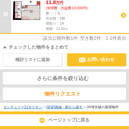
11.8
万
円
(管理費・共益費 10,000円)
敷：-｜礼：-
所在階：5階
間取り：1R
面積：21.60㎡
該当公開件数
1
件 空き数
2
件
1-1
件表示
チェックした物件をまとめて
検討リストに追加
お問い合わせ
さらに条件を絞り込む
物件リクエスト
センチュリー21オリオン
>
(賃貸)路線・駅から探す
>
JR埼京線の賃貸物件
ページトップに戻る