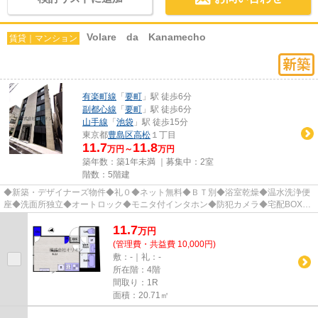
Volare da Kanamecho
賃貸｜マンション
有楽町線
「
要町
」駅 徒歩6分
副都心線
「
要町
」駅 徒歩6分
山手線
「
池袋
」駅 徒歩15分
東京都
豊島区
高松
１丁目
11.7
11.8
万円～
万円
築年数：築1年未満 ｜募集中：
2室
階数：5階建
◆新築・デザイナーズ物件◆礼０◆ネット無料◆ＢＴ別◆浴室乾燥◆温水洗浄便
座◆洗面所独立◆オートロック◆モニタ付インタホン◆防犯カメラ◆宅配BOX◆
駐輪場◆敷地内ゴミ置場◆2面採光他 ※リモー...
11.7
万
円
(管理費・共益費 10,000円)
敷：-｜礼：-
所在階：4階
間取り：1R
面積：20.71㎡