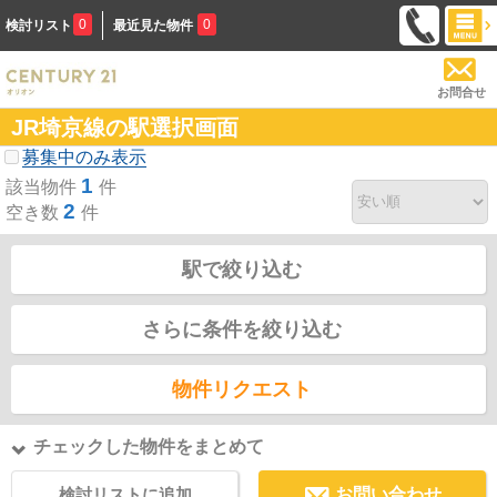
0
0
検討リスト
最近見た物件
お問合せ
JR埼京線の駅選択画面
募集中のみ表示
1
該当物件
件
2
空き数
件
駅で絞り込む
さらに条件を絞り込む
物件リクエスト
チェックした物件をまとめて
検討リストに追加
お問い合わせ