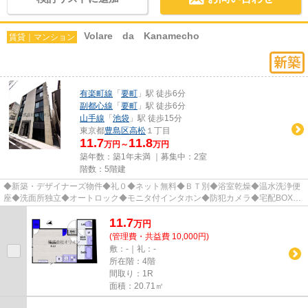
Volare da Kanamecho
賃貸｜マンション
有楽町線
「
要町
」駅 徒歩6分
副都心線
「
要町
」駅 徒歩6分
山手線
「
池袋
」駅 徒歩15分
東京都
豊島区
高松
１丁目
11.7
11.8
万円～
万円
築年数：築1年未満 ｜募集中：
2室
階数：5階建
◆新築・デザイナーズ物件◆礼０◆ネット無料◆ＢＴ別◆浴室乾燥◆温水洗浄便
座◆洗面所独立◆オートロック◆モニタ付インタホン◆防犯カメラ◆宅配BOX◆
駐輪場◆敷地内ゴミ置場◆2面採光他 ※リモー...
11.7
万
円
(管理費・共益費 10,000円)
敷：-｜礼：-
所在階：4階
間取り：1R
面積：20.71㎡