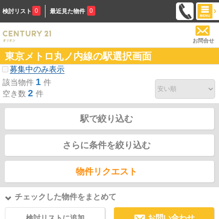
0
0
検討リスト
最近見た物件
お問合せ
東京メトロ丸ノ内線の駅選択画面
募集中のみ表示
1
該当物件
件
2
空き数
件
駅で絞り込む
さらに条件を絞り込む
物件リクエスト
チェックした物件をまとめて
検討リストに追加
お問い合わせ