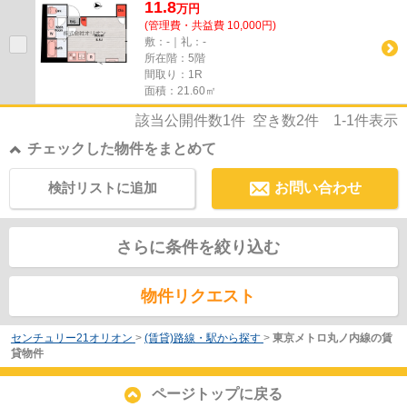
11.8
万
円
(管理費・共益費 10,000円)
敷：-｜礼：-
所在階：5階
間取り：1R
面積：21.60㎡
該当公開件数
1
件 空き数
2
件
1-1
件表示
チェックした物件をまとめて
検討リストに追加
お問い合わせ
さらに条件を絞り込む
物件リクエスト
センチュリー21オリオン
>
(賃貸)路線・駅から探す
>
東京メトロ丸ノ内線の賃
貸物件
ページトップに戻る