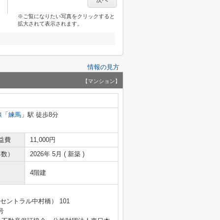
次へ
※ご覧になりたい写真をクリックすると
拡大されて表示されます。
情報の見方
【マンション】
線
「
練馬
」駅 徒歩8分
益費
11,000円
年数）
2026年 5月 ( 新築 )
4階建
セントラル中村橋） 101
号