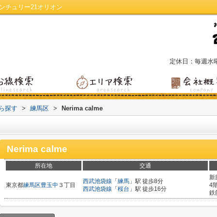
／センチュリー21オリオン
定休日：毎週水
から探す
>
練馬区
>
Nerima calme
Nerima calme
所在地
交通
新
西武池袋線
「
練馬
」駅 徒歩8分
東京都
練馬区
豊玉中
３丁目
4
西武池袋線
「
桜台
」駅 徒歩16分
鉄