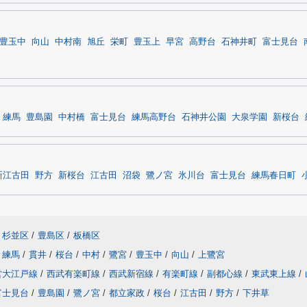
豊玉中
向山
中村南
旭丘
栄町
豊玉上
早宮
高野台
石神井町
富士見台
練馬
豊島園
中村橋
富士見台
練馬高野台
石神井公園
大泉学園
新桜台
新江古田
野方
新桜台
江古田
沼袋
鷺ノ宮
氷川台
富士見台
練馬春日町
杉並区
/
豊島区
/
板橋区
練馬
/
貫井
/
桜台
/
中村
/
鷺宮
/
豊玉中
/
向山
/
上鷺宮
営大江戸線
/
西武有楽町線
/
西武新宿線
/
有楽町線
/
副都心線
/
東武東上線
/
富士見台
/
豊島園
/
鷺ノ宮
/
都立家政
/
桜台
/
江古田
/
野方
/
下井草