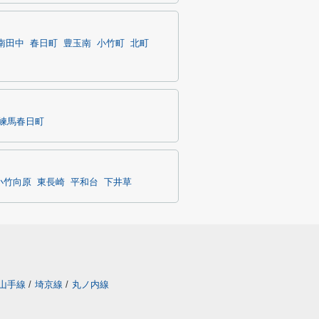
南田中
春日町
豊玉南
小竹町
北町
練馬春日町
小竹向原
東長崎
平和台
下井草
山手線
/
埼京線
/
丸ノ内線