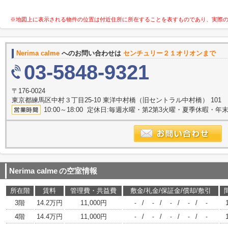
※地図上に表示される物件の位置は付近住所に所在することを表すものであり、実際
Nerima calme
へのお問い合わせは
センチュリー２１オリオンまで
03-5848-9321
〒176-0024
東京都練馬区中村３丁目25-10 東洋中村橋（旧セントラル中村橋） 101
10:00～18:00 定休日:毎週水曜・第2第3火曜・夏季休暇・年
Nerima calme
の空室情報
所在階
賃料
管理費・共益費
敷金/礼金/保証金/償却/敷引
3階
14.2万円
11,000円
/
/
/
/
-
-
-
-
-
4階
14.4万円
11,000円
/
/
/
/
-
-
-
-
-