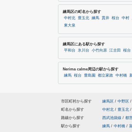
練馬区の町名から探す
中村北
豊玉北
練馬
貫井
桜台
中村
東大泉
練馬区にある駅から探す
平和台
氷川台
小竹向原
江古田
桜台
Nerima calme周辺の駅から探す
練馬
桜台
豊島園
都立家政
中村橋
市区町村から探す
練馬区
/
中野区
/
町名から探す
中村北
/
豊玉北
/
路線から探す
西武池袋線
/
都
駅から探す
練馬
/
中村橋
/