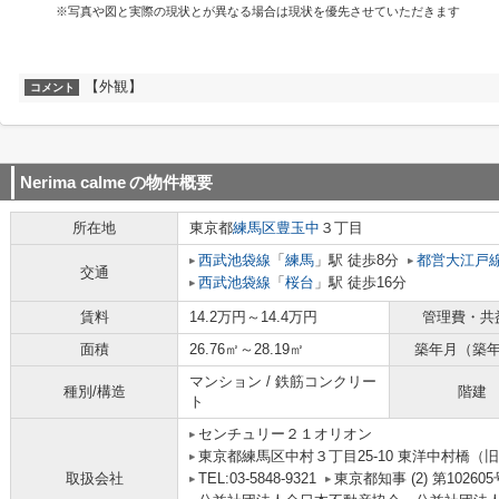
※写真や図と実際の現状とが異なる場合は現状を優先させていただきます
【外観】
コメント
Nerima calme
の物件概要
所在地
東京都
練馬区
豊玉中
３丁目
西武池袋線
「
練馬
」駅 徒歩8分
都営大江戸
交通
西武池袋線
「
桜台
」駅 徒歩16分
賃料
14.2万円～14.4万円
管理費・共
面積
26.76㎡～28.19㎡
築年月（築
マンション / 鉄筋コンクリー
種別/構造
階建
ト
センチュリー２１オリオン
東京都練馬区中村３丁目25-10 東洋中村橋（旧
取扱会社
TEL:03-5848-9321
東京都知事 (2) 第102605