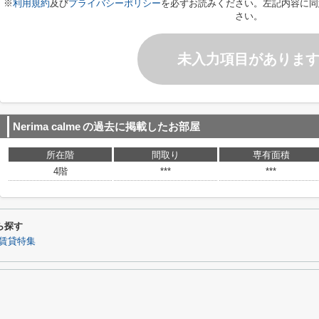
※
利用規約
及び
プライバシーポリシー
を必ずお読みください。左記内容に同
さい。
未入力項目がありま
Nerima calme
の過去に掲載したお部屋
所在階
間取り
専有面積
4階
***
***
から探す
賃貸特集