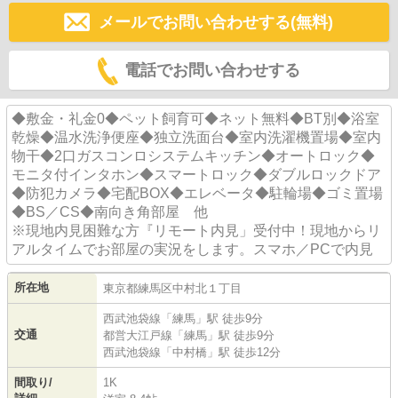
メールでお問い合わせする(無料)
電話でお問い合わせする
◆敷金・礼金0◆ペット飼育可◆ネット無料◆BT別◆浴室
乾燥◆温水洗浄便座◆独立洗面台◆室内洗濯機置場◆室内
物干◆2口ガスコンロシステムキッチン◆オートロック◆
モニタ付インタホン◆スマートロック◆ダブルロックドア
◆防犯カメラ◆宅配BOX◆エレベータ◆駐輪場◆ゴミ置場
◆BS／CS◆南向き角部屋 他
※現地内見困難な方『リモート内見」受付中！現地からリ
アルタイムでお部屋の実況をします。スマホ／PCで内見
所在地
東京都
練馬区
中村北
１丁目
西武池袋線
「
練馬
」駅 徒歩9分
交通
都営大江戸線
「
練馬
」駅 徒歩9分
西武池袋線
「
中村橋
」駅 徒歩12分
間取り/
1K