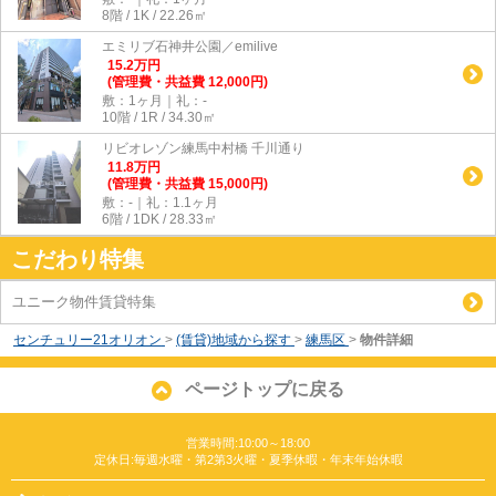
8階 / 1K / 22.26㎡
エミリブ石神井公園／emilive
15.2
万
円
(管理費・共益費 12,000円)
敷：1ヶ月｜礼：-
10階 / 1R / 34.30㎡
リビオレゾン練馬中村橋 千川通り
11.8
万
円
(管理費・共益費 15,000円)
敷：-｜礼：1.1ヶ月
6階 / 1DK / 28.33㎡
こだわり特集
ユニーク物件賃貸特集
センチュリー21オリオン
>
(賃貸)地域から探す
>
練馬区
>
物件詳細
ページトップに戻る
営業時間:10:00～18:00
定休日:毎週水曜・第2第3火曜・夏季休暇・年末年始休暇