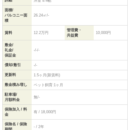
詳細
洋室 8.4帖
面積/
バルコニー面
26.24㎡/-
積
管理費・
賃料
12.2万円
10,000円
共益費
敷金/
礼金/
-/-/-
保証金
償却/敷引
-/-
更新料
1.5ヶ月(新賃料)
敷金積み増し
ペット飼育:1ヶ月
駐車場/
無/-
月額料金
保険加入 / 料
有 / 18,000円
金
保険名 / 保険
- / 2年
期間