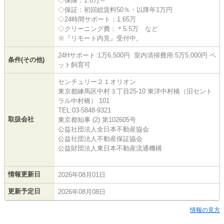
◇保険：1.8万～
◇保証：初回総賃料50％・以降年1万円
◇24時間サポート：1.65万
◇クリーニング費：＊5.5万 など
※『リモート内見』受付中。
24Hサポート:1万6,500円 室内清掃費用:5万5,000円 ペ
条件(その他)
ット飼育可
センチュリー２１オリオン
東京都練馬区中村３丁目25-10 東洋中村橋（旧セント
ラル中村橋） 101
TEL:03-5848-9321
取扱会社
東京都知事 (2) 第102605号
公益社団法人全日本不動産協会
公益社団法人不動産保証協会
公益財団法人東日本不動産流通機構
情報更新日
2026年08月01日
更新予定日
2026年08月08日
情報の見方