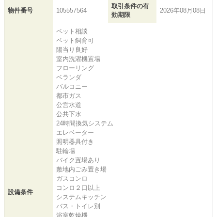
取引条件の有
物件番号
105557564
2026年08月08日
効期限
ペット相談
ペット飼育可
陽当り良好
室内洗濯機置場
フローリング
ベランダ
バルコニー
都市ガス
公営水道
公共下水
24時間換気システム
エレベーター
照明器具付き
駐輪場
バイク置場あり
敷地内ごみ置き場
ガスコンロ
コンロ２口以上
設備条件
システムキッチン
バス・トイレ別
浴室乾燥機