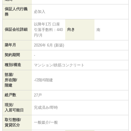
保証人代行義
必加入
務
以降年1万 口座
保証会社詳細
向き
引落手数料：440
南
円/月
築年月
2026年 6月 (新築)
契約期間
-
種別/構造
マンション/鉄筋コンクリート
部屋/
所在階/
-/2階/6階建
階建
総戸数
27戸
現況/
完成済み/即時
入居可能日
取引態様/
一般媒介/一般
賃貸区分