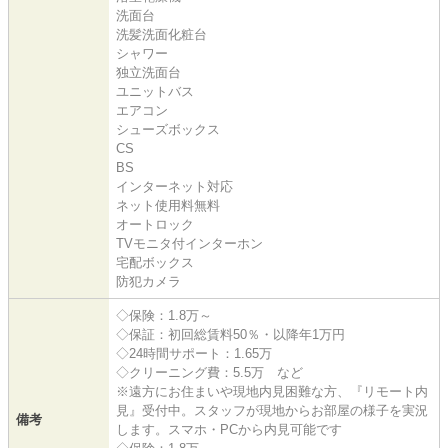
洗面台
洗髪洗面化粧台
シャワー
独立洗面台
ユニットバス
エアコン
シューズボックス
CS
BS
インターネット対応
ネット使用料無料
オートロック
TVモニタ付インターホン
宅配ボックス
防犯カメラ
◇保険：1.8万～
◇保証：初回総賃料50％・以降年1万円
◇24時間サポート：1.65万
◇クリーニング費：5.5万 など
※遠方にお住まいや現地内見困難な方、『リモート内
見』受付中。スタッフが現地からお部屋の様子を実況
備考
します。スマホ・PCから内見可能です