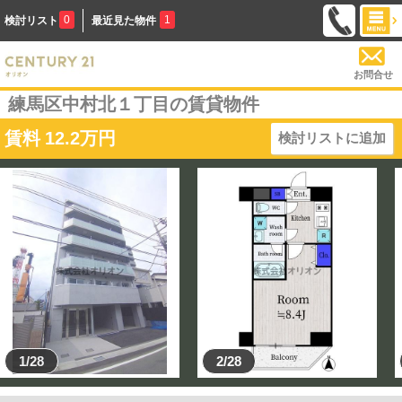
0
1
検討リスト
最近見た物件
お問合せ
練馬区中村北１丁目の賃貸物件
賃料
12.2
万円
検討リストに追加
1/28
2/28