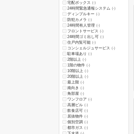
宅配ボックス
(-)
24時間緊急通報システム
(-)
ディンプルキー
(-)
防犯カメラ
(-)
24時間有人管理
(-)
フロントサービス
(-)
24時間ゴミ出し可
(-)
住戸内覧可能
(-)
コンシェルジュサービス
(-)
駐車場あり
(-)
2階以上
(-)
1階の物件
(-)
10階以上
(-)
20階以上
(-)
最上階
(-)
南向き
(-)
角部屋
(-)
ワンフロア
(-)
高層ビル
(-)
飲食店可
(-)
居抜物件
(-)
個別空調
(-)
都市ガス
(-)
下水道
(-)