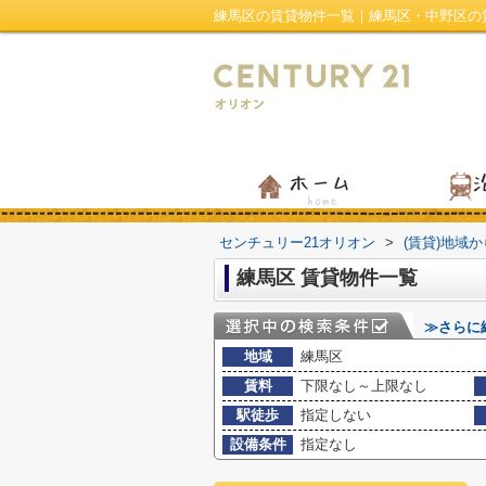
練馬区の賃貸物件一覧｜練馬区・中野区の
センチュリー21オリオン
>
(賃貸)地域
練馬区 賃貸物件一覧
≫さらに
地域
練馬区
賃料
下限なし～上限なし
駅徒歩
指定しない
設備条件
指定なし