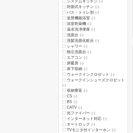
システムキッチン
(-)
対面式キッチン
(-)
バス・トイレ別
(-)
追焚機能浴室
(-)
浴室乾燥機
(-)
温水洗浄便座
(-)
洗面台
(-)
洗髪洗面化粧台
(-)
シャワー
(-)
独立洗面台
(-)
エアコン
(-)
床暖房
(-)
床下収納
(-)
ウォークインクロゼット
(-)
ウォークインシューズクロゼット
(-)
収納豊富
(-)
CS
(-)
BS
(-)
CATV
(-)
光ファイバー
(-)
インターネット対応
(-)
オートロック
(-)
TVモニタ付インターホン
(-)