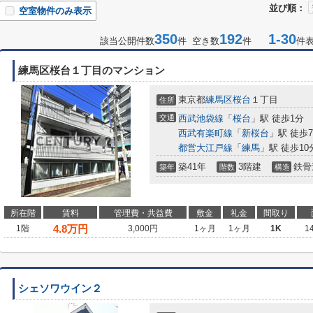
並び順：
空室物件のみ表示
350
192
1-30
該当公開件数
件 空き数
件
件
練馬区桜台１丁目のマンション
東京都
練馬区
桜台
１丁目
住所
交通
西武池袋線
「
桜台
」駅 徒歩1分
西武有楽町線
「
新桜台
」駅 徒歩
都営大江戸線
「
練馬
」駅 徒歩10
築41年
3階建
鉄骨
築年
階数
構造
所在階
賃料
管理費・共益費
敷金
礼金
間取り
4.8
万円
1階
3,000円
1ヶ月
1ヶ月
1K
1
シェソワウイン２