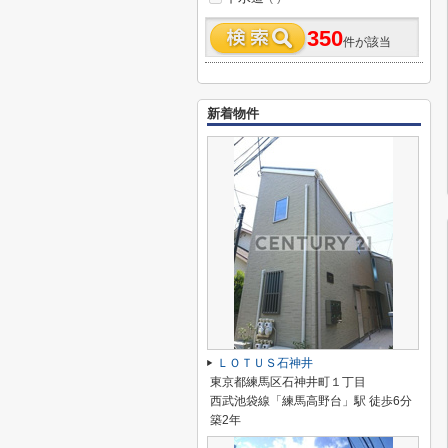
350
件が該当
新着物件
ＬＯＴＵＳ石神井
東京都練馬区石神井町１丁目
西武池袋線「練馬高野台」駅 徒歩6分
築2年