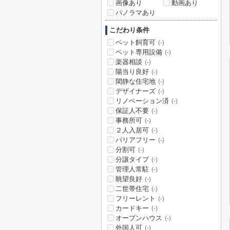
画像あり
動画あり
パノラマあり
こだわり条件
ペット飼育可
(-)
ペット専用設備
(-)
楽器相談
(-)
陽当り良好
(-)
閑静な住宅地
(-)
デザイナーズ
(-)
リノベーション済
(-)
保証人不要
(-)
事務所可
(-)
２人入居可
(-)
バリアフリー
(-)
分割可
(-)
分譲タイプ
(-)
管理人常駐
(-)
眺望良好
(-)
二世帯住宅
(-)
フリーレント
(-)
カードキー
(-)
オープンハウス
(-)
外国人可
(-)