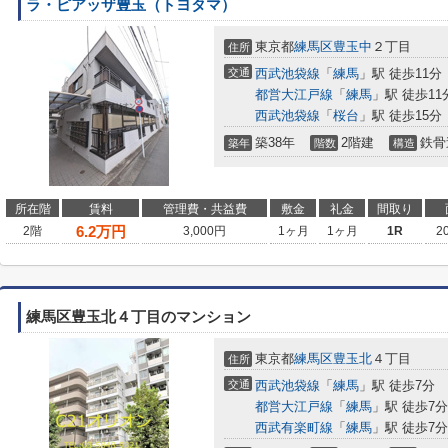
ラ・ピアッザ豊玉（トヨタマ）
東京都
練馬区
豊玉中
２丁目
住所
交通
西武池袋線
「
練馬
」駅 徒歩11分
都営大江戸線
「
練馬
」駅 徒歩11
西武池袋線
「
桜台
」駅 徒歩15分
築38年
2階建
鉄骨
築年
階数
構造
所在階
賃料
管理費・共益費
敷金
礼金
間取り
6.2
万円
2階
3,000円
1ヶ月
1ヶ月
1R
2
練馬区豊玉北４丁目のマンション
東京都
練馬区
豊玉北
４丁目
住所
交通
西武池袋線
「
練馬
」駅 徒歩7分
都営大江戸線
「
練馬
」駅 徒歩7分
西武有楽町線
「
練馬
」駅 徒歩7分