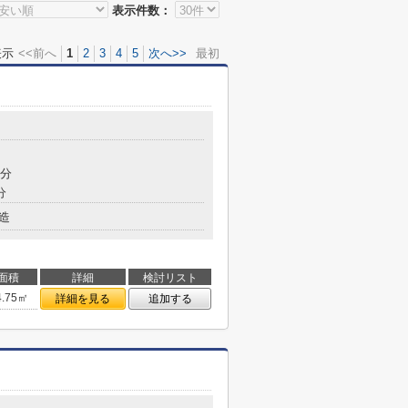
表示件数：
表示
<<前へ
1
2
3
4
5
次へ>>
最初
7分
分
造
面積
詳細
検討リスト
4.75㎡
詳細を見る
追加する