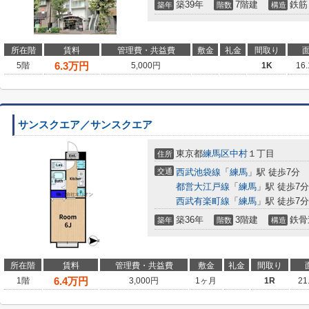
築39年
7階建
鉄筋
築年
階数
構造
所在階
賃料
管理費・共益費
敷金
礼金
間取り
6.3
万円
5階
5,000円
1K
16
サンスクエア／サンスクエア
東京都
練馬区
中村
１丁目
住所
交通
西武池袋線
「
練馬
」駅 徒歩7分
都営大江戸線
「
練馬
」駅 徒歩7分
西武有楽町線
「
練馬
」駅 徒歩7分
築36年
3階建
鉄骨
築年
階数
構造
所在階
賃料
管理費・共益費
敷金
礼金
間取り
6.4
万円
1階
3,000円
1ヶ月
1R
21