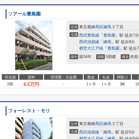
ソアール豊島園
東京都
練馬区
練馬
３丁目
住所
交通
西武豊島線
「
豊島園
」駅 徒歩7分
西武池袋線
「
練馬
」駅 徒歩9分
都営大江戸線
「
豊島園
」駅 徒歩
築34年
5階建
鉄筋
築年
階数
構造
所在階
賃料
管理費・共益費
敷金
礼金
間取り
6.5
万円
2階
-
1ヶ月
1ヶ月
1K
1
フォーレスト・モリ
東京都
練馬区
練馬
３丁目
住所
交通
西武池袋線
「
練馬
」駅 徒歩5分
都営大江戸線
「
練馬
」駅 徒歩5分