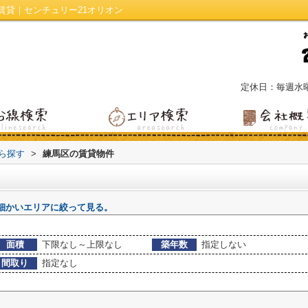
賃貸｜センチュリー21オリオン
定休日：毎週水
から探す
>
練馬区の賃貸物件
細かいエリアに絞って見る。
面積
下限なし～上限なし
築年数
指定しない
間取り
指定なし