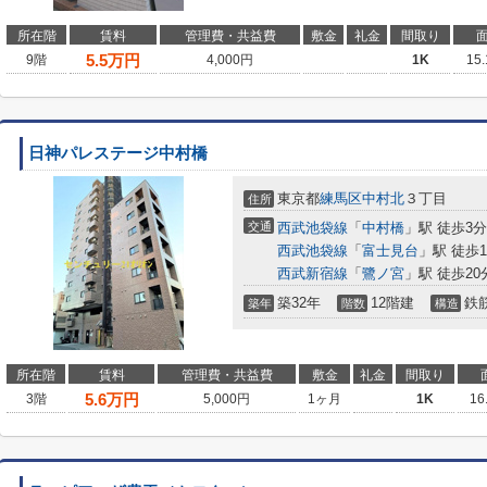
所在階
賃料
管理費・共益費
敷金
礼金
間取り
5.5
万円
9階
4,000円
1K
15
日神パレステージ中村橋
東京都
練馬区
中村北
３丁目
住所
交通
西武池袋線
「
中村橋
」駅 徒歩3分
西武池袋線
「
富士見台
」駅 徒歩1
西武新宿線
「
鷺ノ宮
」駅 徒歩20分
築32年
12階建
鉄
築年
階数
構造
所在階
賃料
管理費・共益費
敷金
礼金
間取り
5.6
万円
3階
5,000円
1ヶ月
1K
16