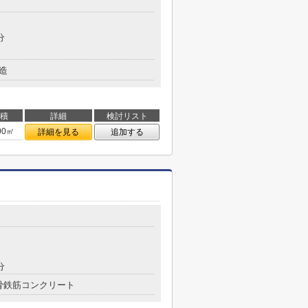
分
造
積
詳細
検討リスト
00㎡
詳細を見る
追加する
分
骨鉄筋コンクリート