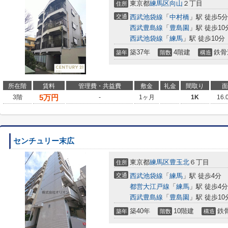
東京都
練馬区
向山
２丁目
住所
交通
西武池袋線
「
中村橋
」駅 徒歩5分
西武豊島線
「
豊島園
」駅 徒歩10
西武池袋線
「
練馬
」駅 徒歩10分
築37年
4階建
鉄骨
築年
階数
構造
所在階
賃料
管理費・共益費
敷金
礼金
間取り
面
5
万円
3階
-
1ヶ月
1K
16.
センチュリー末広
東京都
練馬区
豊玉北
６丁目
住所
交通
西武池袋線
「
練馬
」駅 徒歩4分
都営大江戸線
「
練馬
」駅 徒歩4分
西武豊島線
「
豊島園
」駅 徒歩10
築40年
10階建
鉄
築年
階数
構造