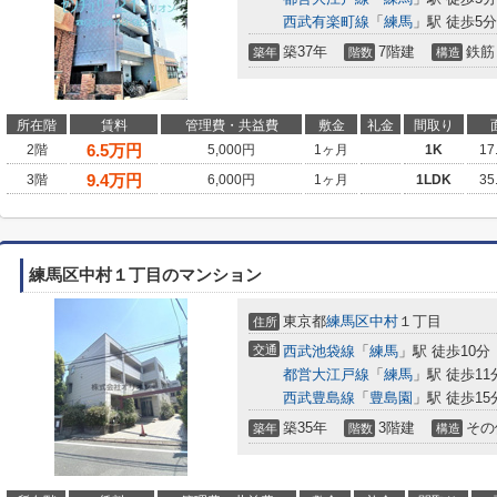
西武有楽町線
「
練馬
」駅 徒歩5分
築37年
7階建
鉄筋
築年
階数
構造
所在階
賃料
管理費・共益費
敷金
礼金
間取り
6.5
万円
2階
5,000円
1ヶ月
1K
17
9.4
万円
3階
6,000円
1ヶ月
1LDK
35
練馬区中村１丁目のマンション
東京都
練馬区
中村
１丁目
住所
交通
西武池袋線
「
練馬
」駅 徒歩10分
都営大江戸線
「
練馬
」駅 徒歩11
西武豊島線
「
豊島園
」駅 徒歩15
築35年
3階建
その
築年
階数
構造