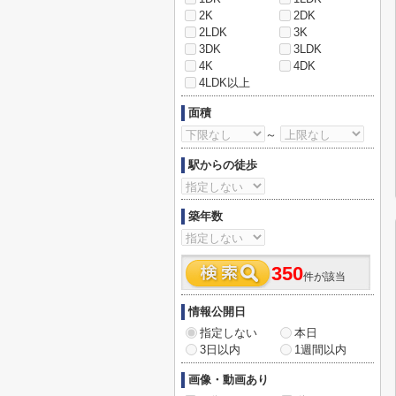
2K
2DK
2LDK
3K
3DK
3LDK
4K
4DK
4LDK以上
面積
～
駅からの徒歩
築年数
350
件が該当
情報公開日
指定しない
本日
3日以内
1週間以内
画像・動画あり