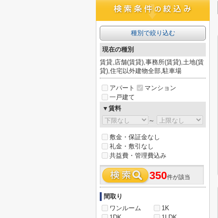
種別で絞り込む
現在の種別
賃貸,店舗(賃貸),事務所(賃貸),土地(賃
貸),住宅以外建物全部,駐車場
アパート
マンション
一戸建て
▼賃料
～
敷金・保証金なし
礼金・敷引なし
共益費・管理費込み
350
件が該当
間取り
ワンルーム
1K
1DK
1LDK