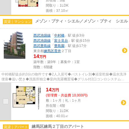
所在階：3階
間取り：1LDK
面積：37.10㎡
メゾン・プティ・シエル／メゾン・プティ シエル
賃貸｜マンション
西武池袋線
「
中村橋
」駅 徒歩3分
西武池袋線
「
富士見台
」駅 徒歩15分
西武豊島線
「
豊島園
」駅 徒歩17分
東京都
練馬区
貫井
２丁目
14
万円
築年数：築9年 ｜募集中：
1室
階数：6階建
中村橋駅徒歩約3分の物件です◆2人入居可◆バストイレ別◆浴室乾燥◆温水洗浄
便座◆追い焚き◆洗面所独立◆室内洗濯機置場◆グリル付2口コンロシステムキ
ッチン◆モニタ付インタホン◆防犯カメラ...
14
万
円
(管理費・共益費 10,000円)
敷：1ヶ月｜礼：1ヶ月
所在階：4階
間取り：1LDK
面積：40.01㎡
練馬区練馬２丁目のアパート
賃貸｜アパート