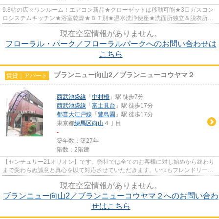
9.8帖の広々ワンルーム！エアコン新品★クローゼットは移動可能★3口ガスコン
ロシステムキッチン★浴室乾燥★ＢＴ別★温水洗浄便座★洗面所独立＆脱衣所★
室内洗濯機置場★オートロック★モニタ...
現在空室情報がありません。
フローラル・パーク／フローラルパークへのお問い合わせは
こちら
ブランニュー向山2／ブランニューコウヤマ２
賃貸｜アパート
西武池袋線
「
中村橋
」駅 徒歩7分
西武池袋線
「
富士見台
」駅 徒歩17分
都営大江戸線
「
豊島園
」駅 徒歩17分
東京都
練馬区
向山
４丁目
-
築年数：築27年
階数：2階建
【センチュリー21オリオン】です。弊社では全てのお客様に対し始めから終わり
まで変わらぬ誠意と真心を以て対応させていただきます。いつもフレンドリーな
対応でお客様をお迎えしてい...
現在空室情報がありません。
ブランニュー向山2／ブランニューコウヤマ２へのお問い合わ
せはこちら