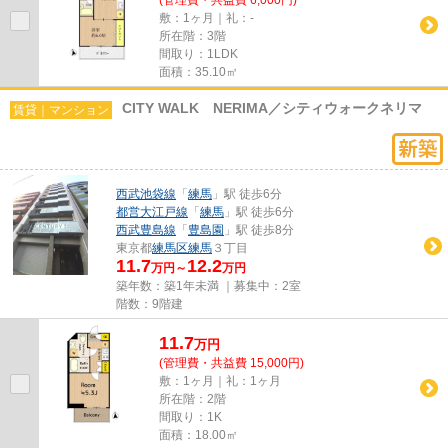
敷：1ヶ月｜礼：-
所在階：3階
間取り：1LDK
面積：35.10㎡
CITY WALK NERIMA／シティウォークネリマ
賃貸｜マンション
西武池袋線
「
練馬
」駅 徒歩6分
都営大江戸線
「
練馬
」駅 徒歩6分
西武豊島線
「
豊島園
」駅 徒歩8分
東京都
練馬区
練馬
３丁目
11.7
12.2
万円～
万円
築年数：築1年未満 ｜募集中：
2室
階数：9階建
11.7
万
円
(管理費・共益費 15,000円)
敷：1ヶ月｜礼：1ヶ月
所在階：2階
間取り：1K
面積：18.00㎡