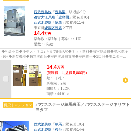
西武豊島線
「
豊島園
」駅 徒歩9分
都営大江戸線
「
豊島園
」駅 徒歩9分
西武池袋線
「
練馬
」駅 徒歩11分
東京都
練馬区
練馬
２丁目
14.4
万円
築年数：築7年 ｜募集中：
1室
階数：3階建
◆礼金ゼロ◆小型犬・ネコ2匹まで飼育OK◆ネット無料◆浴室乾燥機◆温水洗浄
便座◆追焚機能◆独立洗面台◆室内洗濯機置場◆室内物干◆2口IH◆モニター付
インターホン◆宅配BOX◆敷地内駐輪場＆ゴミ...
14.4
万
円
(管理費・共益費 5,000円)
敷：-｜礼：-
所在階：2階
間取り：1LDK
面積：44.91㎡
バウスステージ練馬豊玉／バウスステージネリマト
賃貸｜マンション
ヨタマ
西武池袋線
「
練馬
」駅 徒歩10分
西武池袋線
「
桜台
」駅 徒歩14分