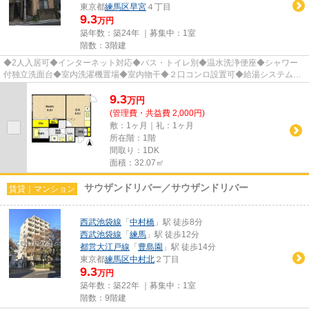
東京都
練馬区
早宮
４丁目
9.3
万円
築年数：築24年 ｜募集中：
1室
階数：3階建
◆2人入居可◆インターネット対応◆バス・トイレ別◆温水洗浄便座◆シャワー
付独立洗面台◆室内洗濯機置場◆室内物干◆２口コンロ設置可◆給湯システム◆
モニター付インターホン◆CATV◆収納充実 ...
9.3
万
円
(管理費・共益費 2,000円)
敷：1ヶ月｜礼：1ヶ月
所在階：1階
間取り：1DK
面積：32.07㎡
サウザンドリバー／サウザンドリバー
賃貸｜マンション
西武池袋線
「
中村橋
」駅 徒歩8分
西武池袋線
「
練馬
」駅 徒歩12分
都営大江戸線
「
豊島園
」駅 徒歩14分
東京都
練馬区
中村北
２丁目
9.3
万円
築年数：築22年 ｜募集中：
1室
階数：9階建