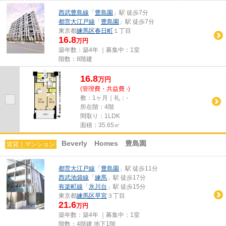
西武豊島線
「
豊島園
」駅 徒歩7分
都営大江戸線
「
豊島園
」駅 徒歩7分
東京都
練馬区
春日町
１丁目
16.8
万円
築年数：築4年 ｜募集中：
1室
階数：8階建
16.8
万
円
(管理費・共益費 -)
敷：1ヶ月｜礼：-
所在階：4階
間取り：1LDK
面積：35.65㎡
Beverly Homes 豊島園
賃貸｜マンション
都営大江戸線
「
豊島園
」駅 徒歩11分
西武池袋線
「
練馬
」駅 徒歩17分
有楽町線
「
氷川台
」駅 徒歩15分
東京都
練馬区
早宮
３丁目
21.6
万円
築年数：築4年 ｜募集中：
1室
階数：4階建 地下1階