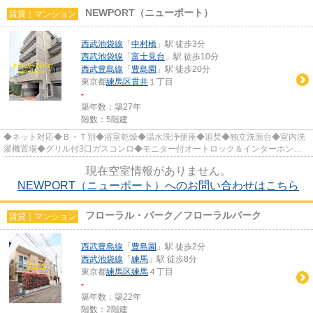
NEWPORT（ニューポート）
賃貸｜マンション
西武池袋線
「
中村橋
」駅 徒歩3分
西武池袋線
「
富士見台
」駅 徒歩10分
西武豊島線
「
豊島園
」駅 徒歩20分
東京都
練馬区
貫井
１丁目
-
築年数：築27年
階数：5階建
◆ネット対応◆Ｂ・Ｔ別◆浴室乾燥◆温水洗浄便座◆追焚◆独立洗面台◆室内洗
濯機置場◆グリル付3口ガスコンロ◆モニター付オートロック＆インターホン◆
宅配BOX◆エレベーター完備◆敷地内駐輪場...
現在空室情報がありません。
NEWPORT（ニューポート）へのお問い合わせはこちら
フローラル・パーク／フローラルパーク
賃貸｜マンション
西武豊島線
「
豊島園
」駅 徒歩2分
西武池袋線
「
練馬
」駅 徒歩8分
東京都
練馬区
練馬
４丁目
-
築年数：築22年
階数：2階建