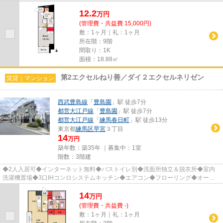
12.2
万
円
(管理費・共益費 15,000円)
敷：1ヶ月｜礼：1ヶ月
所在階：9階
間取り：1K
面積：18.88㎡
第2エクセルねり善／ダイ２エクセルネリゼン
賃貸｜マンション
西武豊島線
「
豊島園
」駅 徒歩7分
都営大江戸線
「
豊島園
」駅 徒歩7分
都営大江戸線
「
練馬春日町
」駅 徒歩13分
東京都
練馬区
早宮
３丁目
14
万円
築年数：築35年 ｜募集中：
1室
階数：3階建
◆2人入居可◆インターネット無料◆バストイレ別◆洗面所独立＆脱衣所◆室内
洗濯機置場◆3口IHコンロシステムキッチン◆エアコン◆フローリング◆オート
ロック◆駐輪場◆バイク置場◆駐車場◆最上階...
14
万
円
(管理費・共益費 -)
敷：1ヶ月｜礼：1ヶ月