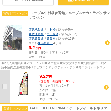
ルーブル中村橋参番館／ルーブルナカムラバシサン
賃貸｜マンション
バンカン
西武池袋線
「
中村橋
」駅 徒歩5分
西武池袋線
「
富士見台
」駅 徒歩15分
西武豊島線
「
豊島園
」駅 徒歩15分
東京都
練馬区
向山
４丁目
9.2
万円
築年数：築9年 ｜募集中：
1室
階数：4階建
◆2人入居相談可◆バストイレ別◆浴室乾燥◆温水洗浄便座◆洗面所独立＆脱衣
所◆室内洗濯機置場◆２口ガスコンロシステムキッチン◆モニタ付オートロック
◆モニタ付インタホン◆宅配BOX◆エレベー...
9.2
万
円
(管理費・共益費 10,000円)
敷：1ヶ月｜礼：1ヶ月
所在階：2階
間取り：1K
面積：29.02㎡
GATE FIELD NERIMA／ゲートフィールドネリマ
賃貸｜マンション