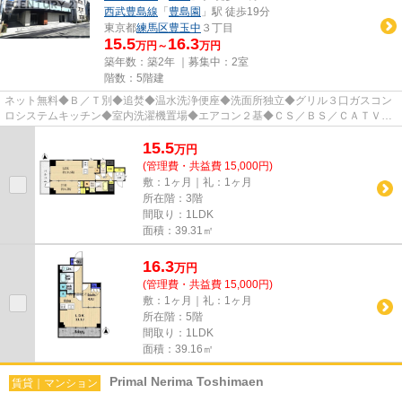
西武豊島線
「
豊島園
」駅 徒歩19分
東京都
練馬区
豊玉中
３丁目
15.5
16.3
万円～
万円
築年数：築2年 ｜募集中：
2室
階数：5階建
ネット無料◆Ｂ／Ｔ別◆追焚◆温水洗浄便座◆洗面所独立◆グリル３口ガスコン
ロシステムキッチン◆室内洗濯機置場◆エアコン２基◆ＣＳ／ＢＳ／ＣＡＴＶ◆
オートロック◆エレベータ◆宅配ＢＯＸ◆...
15.5
万
円
(管理費・共益費 15,000円)
敷：1ヶ月｜礼：1ヶ月
所在階：3階
間取り：1LDK
面積：39.31㎡
16.3
万
円
(管理費・共益費 15,000円)
敷：1ヶ月｜礼：1ヶ月
所在階：5階
間取り：1LDK
面積：39.16㎡
Primal Nerima Toshimaen
賃貸｜マンション