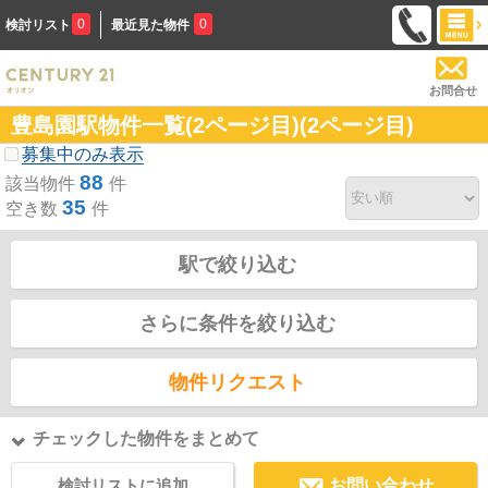
0
0
検討リスト
最近見た物件
お問合せ
豊島園駅物件一覧(2ページ目)(2ページ目)
募集中のみ表示
88
該当物件
件
35
空き数
件
駅で絞り込む
さらに条件を絞り込む
物件リクエスト
チェックした物件をまとめて
検討リストに追加
お問い合わせ