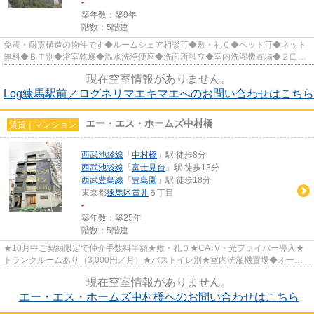
-
築年数：築9年
階数：5階建
免震・耐震構造の物件です◆ルームシェア相談可◆敷・礼０◆ペット可◆ネット
無料◆ＢＴ別◆浴室乾燥◆温水洗浄便座◆洗面所独立◆室内洗濯機置場◆２口ガ
スコンロ◆モニタ付インタホン◆宅配BOX◆...
現在空室情報がありません。
Log練馬駅前／ログネリマエキマエへのお問い合わせはこちら
エー・エス・ホームズ中村橋
賃貸｜マンション
西武池袋線
「
中村橋
」駅 徒歩8分
西武池袋線
「
富士見台
」駅 徒歩13分
西武豊島線
「
豊島園
」駅 徒歩18分
東京都
練馬区
貫井
５丁目
-
築年数：築25年
階数：5階建
★10月中ご契約限定で仲介手数料半額★敷・礼０★CATV・光ファイバー導入★
トランクルームあり（3,000円／月）★バストイレ別★室内洗濯機置場◆オート
ロック★宅配BOX★バイク置場★エレベータ完備
現在空室情報がありません。
エー・エス・ホームズ中村橋へのお問い合わせはこちら