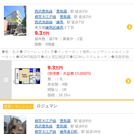
西武豊島線
「
豊島園
」駅 徒歩2分
都営大江戸線
「
豊島園
」駅 徒歩2分
西武池袋線
「
練馬
」駅 徒歩7分
東京都
練馬区
練馬
３丁目
9.3
万円
築年数：築7年 ｜募集中：
1室
階数：6階建
◆敷・礼０◆フリーレント2ヶ月◆インターネット無料／レジデンシャルインタ
ーネット◆SOHO相談可◆法人登記相談可◆2口IHシステムキッチン◆洗面所独立
＆脱衣所◆温水洗浄便座◆室内洗濯機置場...
9.3
万
円
(管理費・共益費 15,000円)
敷：-｜礼：-
所在階：4階
間取り：1R
面積：18.19㎡
ロジュマン
賃貸｜マンション
都営大江戸線
「
豊島園
」駅 徒歩6分
西武豊島線
「
豊島園
」駅 徒歩6分
都営大江戸線
「
練馬春日町
」駅 徒歩16分