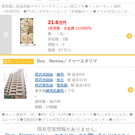
豊島園に新築高級デザイナーズマンション竣工です◆インターネット無料
（NURO光）◆TVモニタ付オートロック（非接触キー）◆グリル付3口コンロシ
ステムキッチン◆浄水器設置◆3面鏡キャビネ...
21.6
万
円
(管理費・共益費 13,000円)
敷：-｜礼：-
所在階：1階
間取り：2
面積：67.01㎡
Due Nerima／ドゥーエネリマ
賃貸｜マンション
西武池袋線
「
練馬
」駅 徒歩6分
西武池袋線
「
桜台
」駅 徒歩11分
西武豊島線
「
豊島園
」駅 徒歩16分
東京都
練馬区
練馬
１丁目
-
築年数：築25年
階数：14階建
◆ネット接続可（光）◆BS・CS・CATV◆オートロック◆モニタ付インタホン◆
エレベータ◆宅配BOX◆グリル付3口ガスコンロシステムキッチン◆バストイレ
別◆浴室乾燥◆追焚◆温水洗浄便座◆練馬駅徒...
現在空室情報がありません。