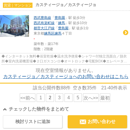
カスティージョ／カスティージョ
賃貸｜マンション
西武豊島線
「
豊島園
」駅 徒歩3分
西武有楽町線
「
練馬
」駅 徒歩10分
都営大江戸線
「
豊島園
」駅 徒歩1分
東京都
練馬区
練馬
４丁目
-
築年数：築17年
階数：2階建
◆インターネット無料◆浴室乾燥◆温水洗浄便座◆シャワー付独立洗面台／脱衣
所◆室内洗濯機置場◆２口ガスコンロ◆オートロック◆宅配BOX◆エレベータ◆
敷地内ゴミ置場◆角部屋◆2面採光◆CATV／BS...
現在空室情報がありません。
カスティージョ／カスティージョへのお問い合わせはこちら
該当公開件数
88
件 空き数
35
件
21-40
件表示
1
2
3
4
5
<<前へ
次へ>>
最初
チェックした物件をまとめて
検討リストに追加
お問い合わせ