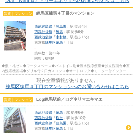
Due Nerima／ドゥーエネリマへのお問い合わせはこちら
練馬区練馬４丁目のマンション
賃貸｜マンション
西武豊島線
「
豊島園
」駅 徒歩4分
西武池袋線
「
練馬
」駅 徒歩9分
西武池袋線
「
中村橋
」駅 徒歩16分
東京都
練馬区
練馬
４丁目
-
築年数：築32年
階数：6階建
◆敷・礼ゼロ◆ワークスペース◆バストイレ別◆温水洗浄便座◆独立洗面台◆室
内洗濯機置場◆グリル付２口ガスコンロ◆オートロック◆モニター付インターホ
ン◆宅配BOX◆エレベータ◆敷地内駐輪場＆...
現在空室情報がありません。
練馬区練馬４丁目のマンションへのお問い合わせはこちら
Log練馬駅前／ログネリマエキマエ
賃貸｜マンション
西武池袋線
「
練馬
」駅 徒歩6分
西武池袋線
「
桜台
」駅 徒歩10分
西武豊島線
「
豊島園
」駅 徒歩15分
東京都
練馬区
練馬
１丁目