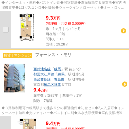
◆インターネット無料◆バストイレ別◆浴室乾燥◆洗面所独立＆脱衣所◆室内洗
濯機置場◆1口ガスコンロ◆床暖房◆ウォークインクローゼット◆オートロック
◆モニタ付インタホン◆ダブルロックドア◆...
9.3
万
円
(管理費・共益費 3,000円)
敷：1ヶ月｜礼：1ヶ月
所在階：9階
間取り：1K
面積：29.28㎡
フォーレスト・モリ
賃貸｜マンション
西武池袋線
「
練馬
」駅 徒歩5分
都営大江戸線
「
練馬
」駅 徒歩5分
西武豊島線
「
豊島園
」駅 徒歩8分
東京都
練馬区
練馬
３丁目
9.4
万円
築年数：築37年 ｜募集中：
1室
階数：7階建
◆３路線利用可の練馬駅まで徒歩５分の駅近物件◆礼金ゼロ◆2人入居可◆イン
ターネット無料◆光ファイバー◆バストイレ別◆温水洗浄便座◆室内洗濯機置場
◆2口コンロシステムキッチン◆オートロ...
9.4
万
円
(管理費・共益費 6,000円)