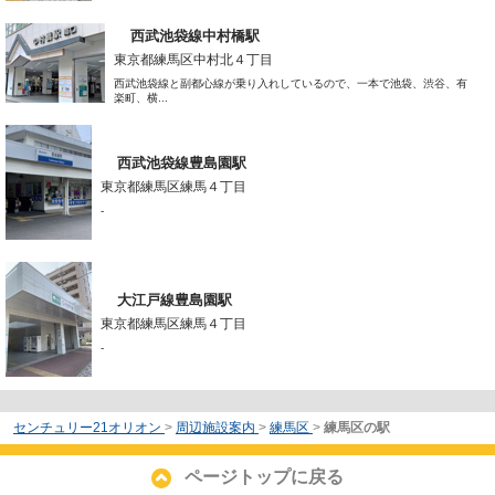
西武池袋線中村橋駅
東京都練馬区中村北４丁目
西武池袋線と副都心線が乗り入れしているので、一本で池袋、渋谷、有
楽町、横...
西武池袋線豊島園駅
東京都練馬区練馬４丁目
-
大江戸線豊島園駅
東京都練馬区練馬４丁目
-
センチュリー21オリオン
>
周辺施設案内
>
練馬区
>
練馬区の駅
ページトップに戻る