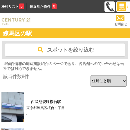
0
0
検討リスト
最近見た物件
お問合せ
練馬区の駅
スポットを絞り込む
※物件情報の周辺施設紹介のページであり、各店舗への問い合わせは当
社では対応できません。
該当件数
8
件
西武池袋線桜台駅
東京都練馬区桜台１丁目
-