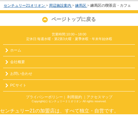
センチュリー21オリオン
>
周辺施設案内
>
練馬区
>
練馬区の喫茶店・カフェ
ページトップに戻る
営業時間:10:00～18:00
定休日:毎週水曜・第2第3火曜・夏季休暇・年末年始休暇
ホーム
会社概要
お問い合わせ
PCサイト
プライバシーポリシー
利用規約
｜アクセスマップ
｜
Copyright(c) センチュリー２１オリオン All rights reserved.
センチュリー21の加盟店は、すべて独立・自営です。