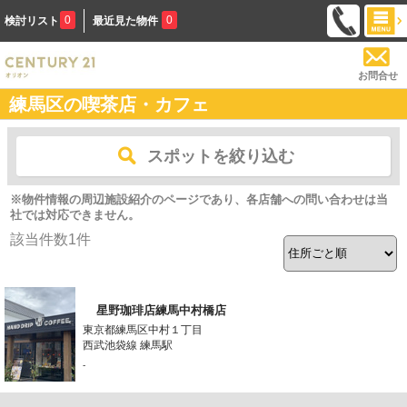
0
0
検討リスト
最近見た物件
お問合せ
練馬区の喫茶店・カフェ
スポットを絞り込む
※物件情報の周辺施設紹介のページであり、各店舗への問い合わせは当
社では対応できません。
該当件数
1
件
星野珈琲店練馬中村橋店
東京都練馬区中村１丁目
西武池袋線 練馬駅
-