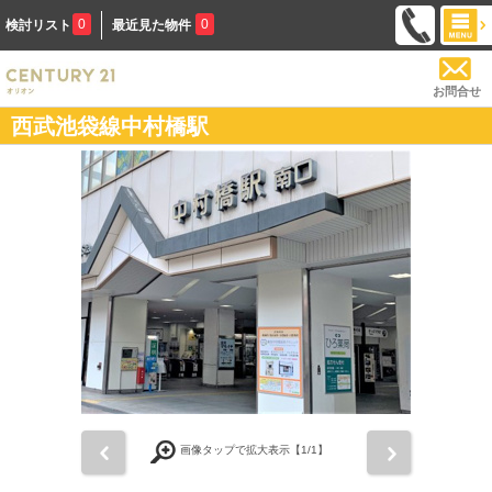
0
0
検討リスト
最近見た物件
お問合せ
西武池袋線中村橋駅
前
次
画像タップで拡大表示【
1
/1】