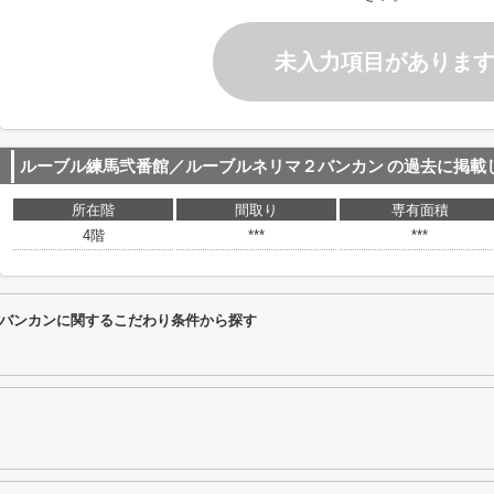
未入力項目がありま
ルーブル練馬弐番館／ルーブルネリマ２バンカン
の過去に掲載
所在階
間取り
専有面積
4階
***
***
バンカンに関するこだわり条件から探す