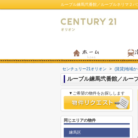
ルーブル練馬弐番館／ルーブルネリマ２バ
センチュリー21オリオン
>
(賃貸)地域
ルーブル練馬弐番館／ルー
▼ご希望の物件をお探しします
同じエリアの物件
練馬区