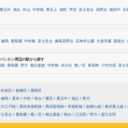
豊玉中
旭丘
向山
中村南
豊玉上
栄町
早宮
富士見台
高野台
南田中
石
練馬
豊島園
中村橋
富士見台
練馬高野台
石神井公園
大泉学園
新桜台
バンカン周辺の駅から探す
沼袋
豊島園
野方
都立家政
中村橋
氷川台
鷺ノ宮
東長崎
小竹向原
富士
杉並区
/
板橋区
/
豊島区
練馬
/
貫井
/
中村
/
桜台
/
鷺宮
/
豊玉中
/
旭丘
/
野方
営大江戸線
/
西武有楽町線
/
西武新宿線
/
有楽町線
/
副都心線
/
東武東上線
/
富士見台
/
豊島園
/
鷺ノ宮
/
都立家政
/
桜台
/
江古田
/
野方
/
新江古田