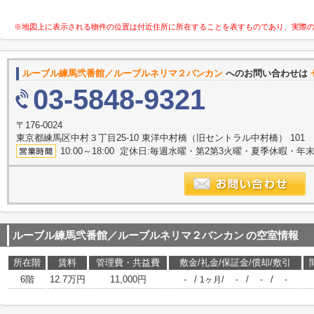
※地図上に表示される物件の位置は付近住所に所在することを表すものであり、実際
ルーブル練馬弐番館／ルーブルネリマ２バンカン
へのお問い合わせは
03-5848-9321
〒176-0024
東京都練馬区中村３丁目25-10 東洋中村橋（旧セントラル中村橋） 101
10:00～18:00 定休日:毎週水曜・第2第3火曜・夏季休暇・年
ルーブル練馬弐番館／ルーブルネリマ２バンカン
の空室情報
所在階
賃料
管理費・共益費
敷金/礼金/保証金/償却/敷引
6階
12.7万円
11,000円
/
/
/
/
-
1ヶ月
-
-
-