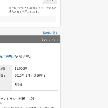
次へ
※ご覧になりたい写真をクリックすると
拡大されて表示されます。
情報の見方
【マンション】
線
「
練馬
」駅 徒歩10分
益費
11,000円
年数）
2010年 2月 ( 築16年 )
8階建
セントラル中村橋） 101
号