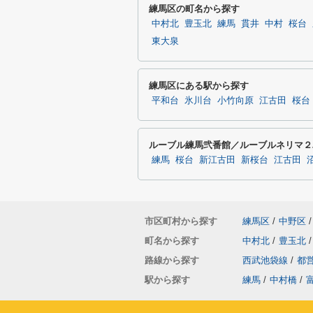
練馬区の町名から探す
中村北
豊玉北
練馬
貫井
中村
桜台
東大泉
練馬区にある駅から探す
平和台
氷川台
小竹向原
江古田
桜台
ルーブル練馬弐番館／ルーブルネリマ２
練馬
桜台
新江古田
新桜台
江古田
市区町村から探す
練馬区
/
中野区
/
町名から探す
中村北
/
豊玉北
/
路線から探す
西武池袋線
/
都
駅から探す
練馬
/
中村橋
/