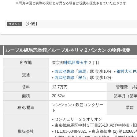
※写真や図と実際の現状とが異なる場合は現状を優先させていただきます
【外観】
コメント
ルーブル練馬弐番館／ルーブルネリマ２バンカン
の物件概要
所在地
東京都
練馬区
豊玉中
２丁目
西武池袋線
「
練馬
」駅 徒歩10分
都営大江戸
交通
西武池袋線
「
桜台
」駅 徒歩12分
賃料
12.7万円
管理費・共
面積
20.52㎡
築年月（築
マンション / 鉄筋コンクリー
種別/構造
階建
ト
センチュリー２１オリオン
東京都練馬区中村３丁目25-10 東洋中村橋（旧
取扱会社
TEL:03-5848-9321
東京都知事 (2) 第102605