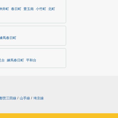
神井町
春日町
豊玉南
小竹町
北町
練馬春日町
見台
練馬春日町
平和台
都営三田線
/
山手線
/
埼京線