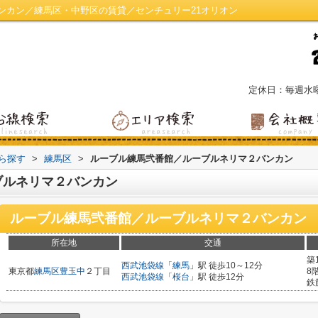
ンカン／練馬区・中野区の賃貸／センチュリー21オリオン
定休日：毎週水
から探す
>
練馬区
>
ルーブル練馬弐番館／ルーブルネリマ２バンカン
ブルネリマ２バンカン
ルーブル練馬弐番館／ルーブルネリマ２バンカン
所在地
交通
築
西武池袋線
「
練馬
」駅 徒歩10～12分
東京都
練馬区
豊玉中
２丁目
8
西武池袋線
「
桜台
」駅 徒歩12分
鉄