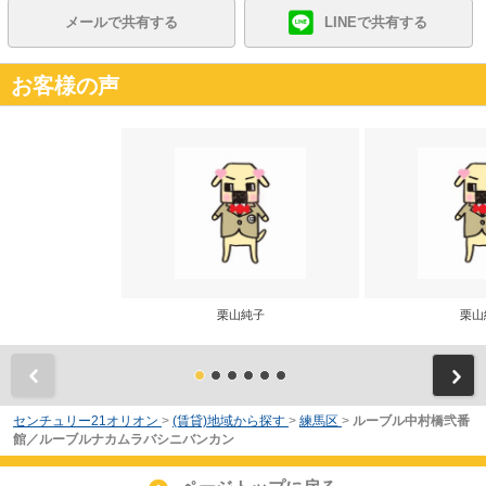
メールで共有する
LINEで共有する
お客様の声
栗山純子
栗山
前
センチュリー21オリオン
>
(賃貸)地域から探す
>
練馬区
>
ルーブル中村橋弐番
館／ルーブルナカムラバシニバンカン