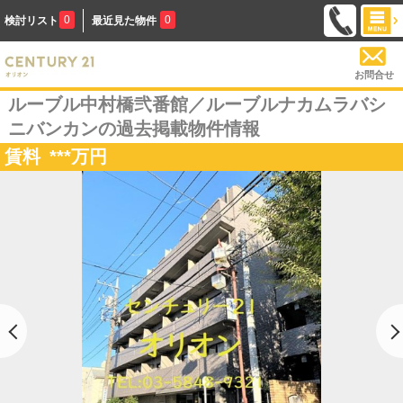
0
0
検討リスト
最近見た物件
お問合せ
ルーブル中村橋弐番館／ルーブルナカムラバシ
ニバンカンの過去掲載物件情報
賃料
***
万円