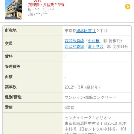
万円
(管理費・共益費 ***円)
敷：***｜礼：***
5階 / *** / ***
所在地
東京都
練馬区
貫井
２丁目
西武池袋線
「
中村橋
」駅 徒歩7分
交通
西武池袋線
「
富士見台
」駅 徒歩11分
賃料
-
管理費等
-
面積
-
築年数
2012年 3月 (築14年)
種別/構造
マンション/鉄筋コンクリート
階建
6階建
センチュリー２１オリオン
東京都練馬区中村３丁目25-10 東洋
中村橋（旧セントラル中村橋） 101