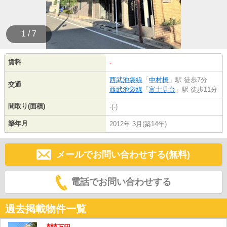
1 / 7
賃料
-
西武池袋線
「
中村橋
」駅 徒歩7分
交通
西武池袋線
「
富士見台
」駅 徒歩11分
間取り(面積)
-(-)
築年月
2012年 3月(築14年)
メールでお問い合わせする(無料)
電話でお問い合わせする
過去掲載物件一覧
***