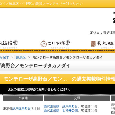
ダイ／練馬区・中野区の賃貸／センチュリー21オリオン
定休日：毎週水
から探す
>
練馬区
>
モンテローザ高野台／モンテローザタカノダイ
ザ高野台／モンテローザタカノダイ
モンテローザ高野台／モンテローザタカノダイ
の過去掲載物件情
現況の確認はお気軽にお問い合わせください。
所在地
交通
築
西武池袋線
「
練馬高野台
」駅 徒歩10分
東京都
練馬区
高野台
２丁目
4
西武池袋線
「
石神井公園
」駅 徒歩16分
鉄