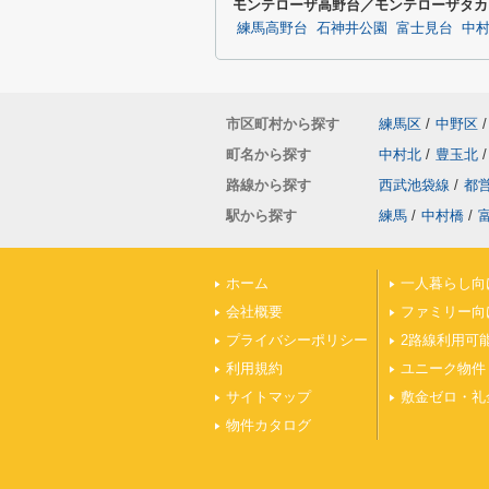
モンテローザ高野台／モンテローザタカ
練馬高野台
石神井公園
富士見台
中
市区町村から探す
練馬区
/
中野区
/
町名から探す
中村北
/
豊玉北
/
路線から探す
西武池袋線
/
都
駅から探す
練馬
/
中村橋
/
ホーム
一人暮らし向
会社概要
ファミリー向
プライバシーポリシー
2路線利用可
利用規約
ユニーク物件
サイトマップ
敷金ゼロ・礼
物件カタログ