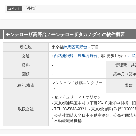
【外観】
コメント
モンテローザ高野台／モンテローザタカノダイ
の物件概要
所在地
東京都
練馬区
高野台
２丁目
西武池袋線
「
練馬高野台
」駅 徒歩10分
西武
交通
賃料
-
管理費・共
面積
-
築年月（築
マンション / 鉄筋コンクリー
種別/構造
階建
ト
センチュリー２１オリオン
東京都練馬区中村３丁目25-10 東洋中村橋（旧
取扱会社
TEL:03-5848-9321
東京都知事 (2) 第102605
公益社団法人全日本不動産協会、公益社団法
不動産流通機構