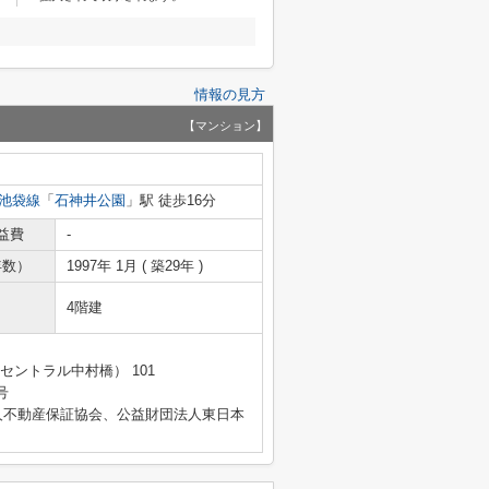
情報の見方
【マンション】
池袋線
「
石神井公園
」駅 徒歩16分
益費
-
年数）
1997年 1月 ( 築29年 )
4階建
セントラル中村橋） 101
号
人不動産保証協会、公益財団法人東日本