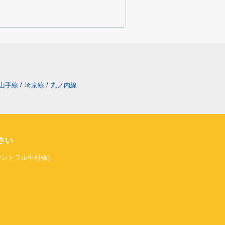
山手線
/
埼京線
/
丸ノ内線
さい
旧セントラル中村橋）