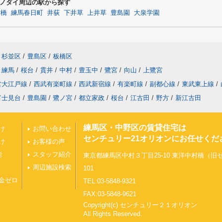
ノダイ周辺の駅から探す
村橋
練馬春日町
井荻
下井草
上井草
豊島園
大泉学園
杉並区
/
豊島区
/
板橋区
練馬
/
桜台
/
貫井
/
中村
/
豊玉中
/
鷺宮
/
向山
/
上鷺宮
営大江戸線
/
西武有楽町線
/
西武新宿線
/
有楽町線
/
副都心線
/
東武東上線
/
富士見台
/
豊島園
/
鷺ノ宮
/
都立家政
/
桜台
/
江古田
/
野方
/
新江古田
練馬区・中野区の賃貸住宅は
け
お問い合わせ
センチュリー21オリオンにお任せくだ
け
お客様の声
能
スタッフ紹介
東京都練馬区中村３丁目25-10 東洋中村橋（
周辺施設検索
101
金ゼロ
TEL:03-5848-9321
FAX:03-5848-9621
Copyright(c) センチュリー２１オリオン
All Rights Reserved.