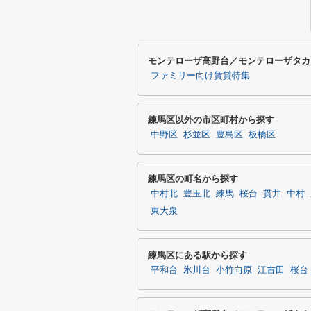
モンテローザ高野台／モンテローザタカ
ファミリー向け賃貸特集
練馬区以外の市区町村から探す
中野区
杉並区
豊島区
板橋区
練馬区の町名から探す
中村北
豊玉北
練馬
桜台
貫井
中村
東大泉
練馬区にある駅から探す
平和台
氷川台
小竹向原
江古田
桜台