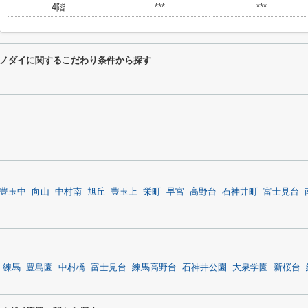
4階
***
***
ノダイに関するこだわり条件から探す
豊玉中
向山
中村南
旭丘
豊玉上
栄町
早宮
高野台
石神井町
富士見台
練馬
豊島園
中村橋
富士見台
練馬高野台
石神井公園
大泉学園
新桜台