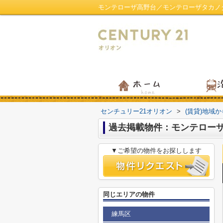
モンテローザ高野台／モンテローザタカノ
センチュリー21オリオン
>
(賃貸)地域
過去掲載物件：モンテロー
▼ご希望の物件をお探しします
同じエリアの物件
練馬区