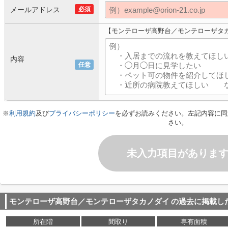
メールアドレス
必須
【モンテローザ高野台／モンテローザタ
内容
任意
※
利用規約
及び
プライバシーポリシー
を必ずお読みください。左記内容に同
さい。
未入力項目がありま
モンテローザ高野台／モンテローザタカノダイ
の過去に掲載し
所在階
間取り
専有面積