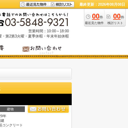
最終更新：2026年08月08日
00
00
件
件
最近見た物件
検討リスト
営業時間：10:00～18:00
曜・第2第3火曜・夏季休暇・年末年始休暇
報
建物
29年
階建
筋コンクリート