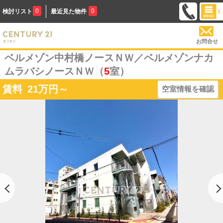
0
0
検討リスト
最近見た物件
お問合せ
ベルメゾン中村橋ノースＮＷ／ベルメゾンナカ
ムラバシノースＮＷ（
5
室）
賃料
21
万円～
空室情報を確認