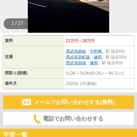
1 / 27
賃料
21万円～28万円
西武池袋線
「
中村橋
」駅 徒歩6分
交通
西武有楽町線
「
練馬
」駅 徒歩15分
西武池袋線
「
練馬
」駅 徒歩15分
間取り(面積)
1LDK～3LDK(60.26㎡～84.71㎡)
築年月
2026年 2月(新築)
メールでお問い合わせする(無料)
電話でお問い合わせする
空室一覧