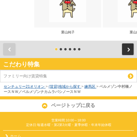
栗山純子
栗山
前
こだわり特集
ファミリー向け賃貸特集
センチュリー21オリオン
>
(賃貸)地域から探す
>
練馬区
>
ベルメゾン中村橋ノ
ースＮＷ／ベルメゾンナカムラバシノースＮＷ
ページトップに戻る
営業時間:10:00～18:00
定休日:毎週水曜・第2第3火曜・夏季休暇・年末年始休暇
ホーム