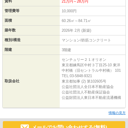
賃料
21万円～28万円
管理費等
10,000円
面積
60.26㎡～84.71㎡
築年数
2026年 2月 (新築)
種別/構造
マンション/鉄筋コンクリート
階建
3階建
センチュリー２１オリオン
東京都練馬区中村３丁目25-10 東洋
中村橋（旧セントラル中村橋） 101
TEL:03-5848-9321
取扱会社
東京都知事 (2) 第102605号
公益社団法人全日本不動産協会
公益社団法人不動産保証協会
公益財団法人東日本不動産流通機構
情報の見方
メールでお問い合わせする(無料)