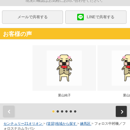
現況の確認はお気軽にお問い合わせください。
メールで共有する
LINEで共有する
お客様の声
栗山純子
栗山
前
センチュリー21オリオン
>
(賃貸)地域から探す
>
練馬区
>
フォロス中村橋／フ
ォロスナカムラバシ