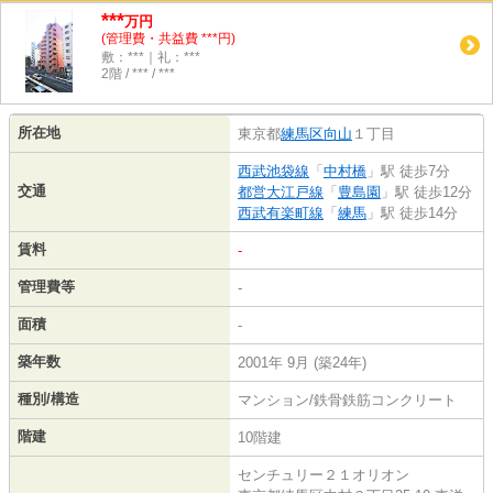
***
万円
(管理費・共益費 ***円)
敷：***｜礼：***
2階 / *** / ***
所在地
東京都
練馬区
向山
１丁目
西武池袋線
「
中村橋
」駅 徒歩7分
交通
都営大江戸線
「
豊島園
」駅 徒歩12分
西武有楽町線
「
練馬
」駅 徒歩14分
賃料
-
管理費等
-
面積
-
築年数
2001年 9月 (築24年)
種別/構造
マンション/鉄骨鉄筋コンクリート
階建
10階建
センチュリー２１オリオン