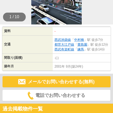
1 / 10
賃料
-
西武池袋線
「
中村橋
」駅 徒歩7分
交通
都営大江戸線
「
豊島園
」駅 徒歩12分
西武有楽町線
「
練馬
」駅 徒歩14分
間取り(面積)
-(-)
築年月
2001年 9月(築24年)
メールでお問い合わせする(無料)
電話でお問い合わせする
過去掲載物件一覧