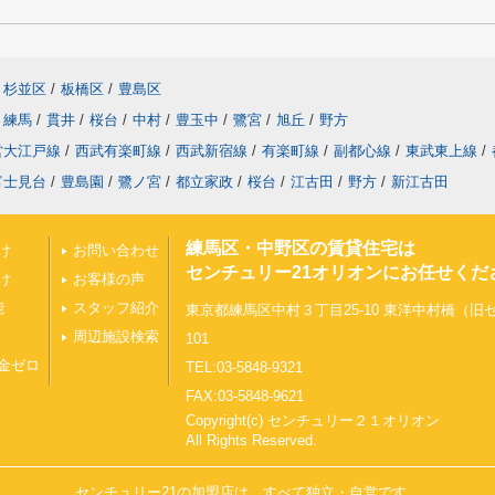
杉並区
/
板橋区
/
豊島区
練馬
/
貫井
/
桜台
/
中村
/
豊玉中
/
鷺宮
/
旭丘
/
野方
営大江戸線
/
西武有楽町線
/
西武新宿線
/
有楽町線
/
副都心線
/
東武東上線
/
富士見台
/
豊島園
/
鷺ノ宮
/
都立家政
/
桜台
/
江古田
/
野方
/
新江古田
練馬区・中野区の賃貸住宅は
け
お問い合わせ
センチュリー21オリオンにお任せくだ
け
お客様の声
能
スタッフ紹介
東京都練馬区中村３丁目25-10 東洋中村橋（
周辺施設検索
101
金ゼロ
TEL:03-5848-9321
FAX:03-5848-9621
Copyright(c) センチュリー２１オリオン
All Rights Reserved.
センチュリー21の加盟店は、すべて独立・自営です。