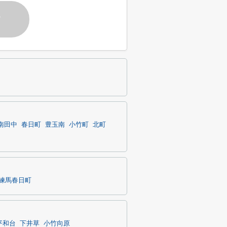
す
南田中
春日町
豊玉南
小竹町
北町
練馬春日町
平和台
下井草
小竹向原