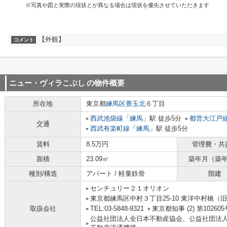
※写真や図と実際の現状とが異なる場合は現状を優先させていただきます
【外観】
コメント
ニュー・ヴィラこぶし
の物件概要
所在地
東京都
練馬区
豊玉北
６丁目
西武池袋線
「
練馬
」駅 徒歩5分
都営大江戸
交通
西武有楽町線
「
練馬
」駅 徒歩5分
賃料
8.5万円
管理費・共
面積
23.09㎡
築年月（築
種別/構造
アパート / 軽量鉄骨
階建
センチュリー２１オリオン
東京都練馬区中村３丁目25-10 東洋中村橋（旧
取扱会社
TEL:03-5848-9321
東京都知事 (2) 第102605
公益社団法人全日本不動産協会、公益社団法