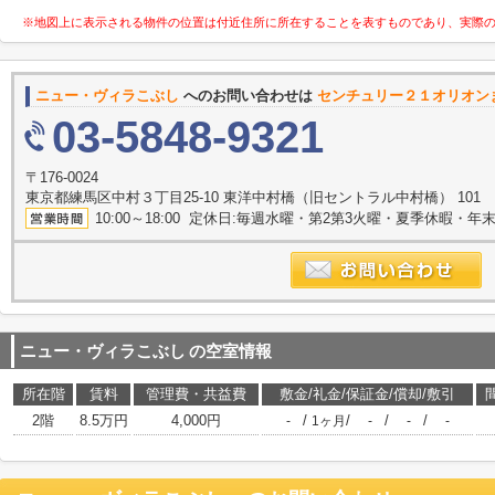
※地図上に表示される物件の位置は付近住所に所在することを表すものであり、実際
ニュー・ヴィラこぶし
へのお問い合わせは
センチュリー２１オリオン
03-5848-9321
〒176-0024
東京都練馬区中村３丁目25-10 東洋中村橋（旧セントラル中村橋） 101
10:00～18:00 定休日:毎週水曜・第2第3火曜・夏季休暇・年
ニュー・ヴィラこぶし
の空室情報
所在階
賃料
管理費・共益費
敷金/礼金/保証金/償却/敷引
2階
8.5万円
4,000円
/
/
/
/
-
1ヶ月
-
-
-