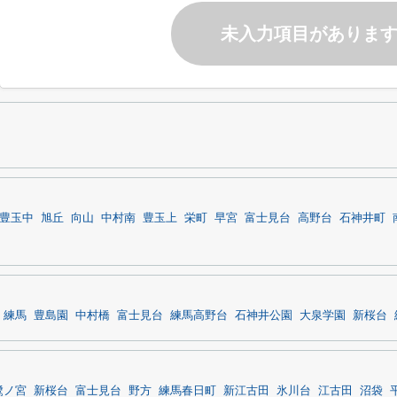
未入力項目がありま
豊玉中
旭丘
向山
中村南
豊玉上
栄町
早宮
富士見台
高野台
石神井町
練馬
豊島園
中村橋
富士見台
練馬高野台
石神井公園
大泉学園
新桜台
鷺ノ宮
新桜台
富士見台
野方
練馬春日町
新江古田
氷川台
江古田
沼袋