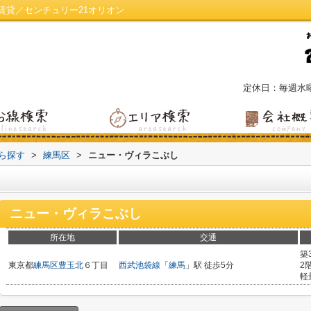
賃貸／センチュリー21オリオン
定休日：毎週水
から探す
>
練馬区
>
ニュー・ヴィラこぶし
ニュー・ヴィラこぶし
所在地
交通
築
東京都
練馬区
豊玉北
６丁目
西武池袋線
「
練馬
」駅 徒歩5分
2
軽