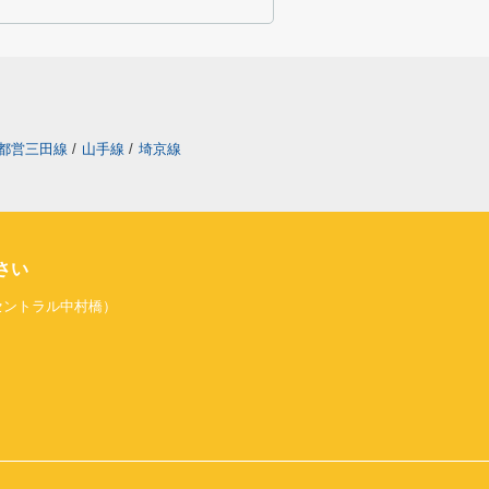
都営三田線
/
山手線
/
埼京線
さい
旧セントラル中村橋）