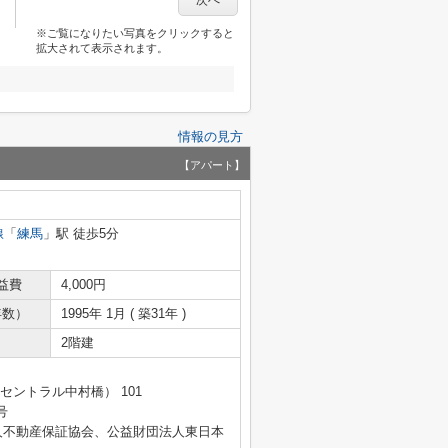
次へ
※ご覧になりたい写真をクリックすると
拡大されて表示されます。
情報の見方
【アパート】
線
「
練馬
」駅 徒歩5分
益費
4,000円
年数）
1995年 1月 ( 築31年 )
2階建
セントラル中村橋） 101
号
人不動産保証協会、公益財団法人東日本