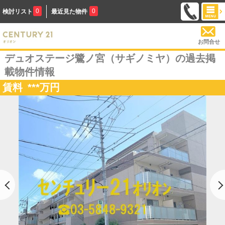
0
0
検討リスト
最近見た物件
お問合せ
デュオステージ鷺ノ宮（サギノミヤ）の過去掲
載物件情報
賃料
***
万円