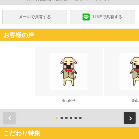
メールで共有する
LINEで共有する
お客様の声
栗山純子
栗山
前
こだわり特集