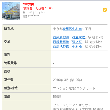
***
万円
(管理費・共益費 ***円)
敷：***｜礼：***
3階 / *** / ***
所在地
東京都
練馬区
中村南
２丁目
西武新宿線
「
都立家政
」駅 徒歩9分
交通
西武新宿線
「
鷺ノ宮
」駅 徒歩13分
西武池袋線
「
中村橋
」駅 徒歩13分
賃料
-
管理費等
-
面積
-
築年数
2016年 3月 (築10年)
種別/構造
マンション/鉄筋コンクリート
階建
5階建
センチュリー２１オリオン
東京都練馬区中村３丁目25-10 東洋