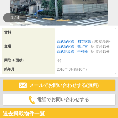
1 / 8
賃料
-
西武新宿線
「
都立家政
」駅 徒歩9分
交通
西武新宿線
「
鷺ノ宮
」駅 徒歩13分
西武池袋線
「
中村橋
」駅 徒歩13分
間取り(面積)
-(-)
築年月
2016年 3月(築10年)
メールでお問い合わせする(無料)
電話でお問い合わせする
過去掲載物件一覧