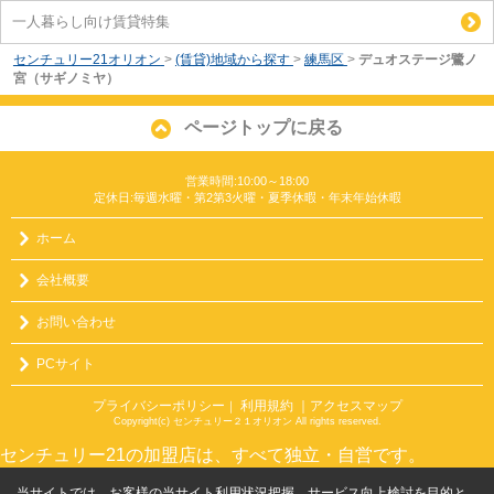
一人暮らし向け賃貸特集
センチュリー21オリオン
>
(賃貸)地域から探す
>
練馬区
>
デュオステージ鷺ノ
宮（サギノミヤ）
ページトップに戻る
営業時間:10:00～18:00
定休日:毎週水曜・第2第3火曜・夏季休暇・年末年始休暇
ホーム
会社概要
お問い合わせ
PCサイト
プライバシーポリシー
利用規約
｜アクセスマップ
｜
Copyright(c) センチュリー２１オリオン All rights reserved.
センチュリー21の加盟店は、すべて独立・自営です。
当サイトでは、お客様の当サイト利用状況把握、サービス向上検討を目的と