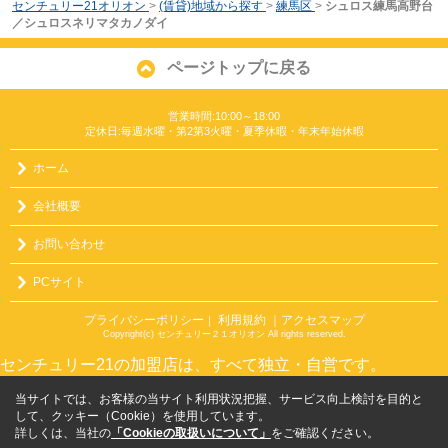
センチュリー21オリオン
>
(賃貸)地域から探す
>
練馬区
>
シュロス練馬高野台
／シュロスネリマタカノダイ
ページトップに戻る
営業時間:10:00～18:00
定休日:毎週水曜・第2第3火曜・夏季休暇・年末年始休暇
ホーム
会社概要
お問い合わせ
PCサイト
プライバシーポリシー
利用規約
｜アクセスマップ
｜
Copyright(c) センチュリー２１オリオン All rights reserved.
センチュリー21の加盟店は、すべて独立・自営です。
当サイトでは、お客様の当サイト利用状況把握、サービス向上検討を目的と
して、クッキー（Cookie）を使用しています。
詳しくは、当社の
「Cookieの取扱いについて」
をご確認ください。