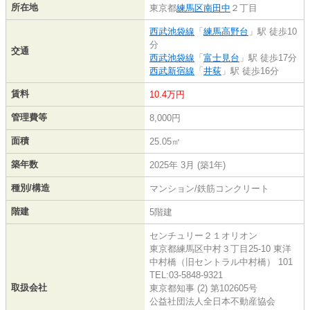
所在地
東京都
練馬区
南田中
２丁目
西武池袋線
「
練馬高野台
」駅 徒歩10
分
交通
西武池袋線
「
富士見台
」駅 徒歩17分
西武新宿線
「
井荻
」駅 徒歩16分
賃料
10.4万円
管理費等
8,000円
面積
25.05㎡
築年数
2025年 3月 (築1年)
種別/構造
マンション/鉄筋コンクリート
階建
5階建
センチュリー２１オリオン
東京都練馬区中村３丁目25-10 東洋
中村橋（旧セントラル中村橋） 101
TEL:03-5848-9321
取扱会社
東京都知事 (2) 第102605号
公益社団法人全日本不動産協会