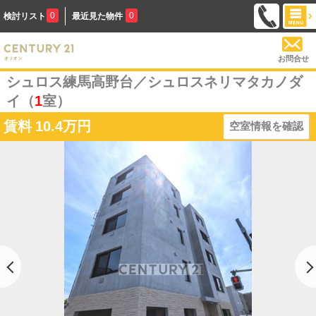
0
0
検討リスト
最近見た物件
お問合せ
シュロス練馬高野台／シュロスネリマタカノダ
イ（
1
室）
賃料
10.4万円
空室情報を確認