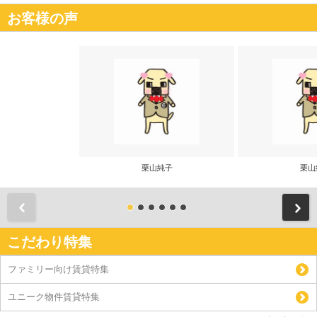
お客様の声
栗山純子
栗山
前
こだわり特集
ファミリー向け賃貸特集
ユニーク物件賃貸特集