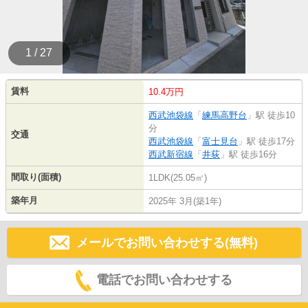
1 / 27
賃料
10.4万円
西武池袋線
「
練馬高野台
」駅 徒歩10
分
交通
西武池袋線
「
富士見台
」駅 徒歩17分
西武新宿線
「
井荻
」駅 徒歩16分
間取り(面積)
1LDK(25.05㎡)
築年月
2025年 3月(築1年)
メールでお問い合わせする(無料)
電話でお問い合わせする