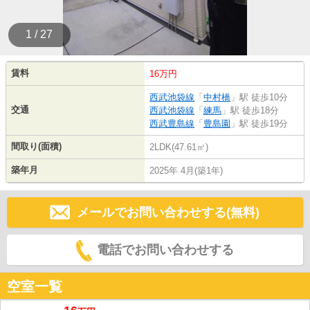
1 / 27
賃料
16万円
西武池袋線
「
中村橋
」駅 徒歩10分
交通
西武池袋線
「
練馬
」駅 徒歩18分
西武豊島線
「
豊島園
」駅 徒歩19分
間取り(面積)
2LDK(47.61㎡)
築年月
2025年 4月(築1年)
メールでお問い合わせする(無料)
電話でお問い合わせする
空室一覧