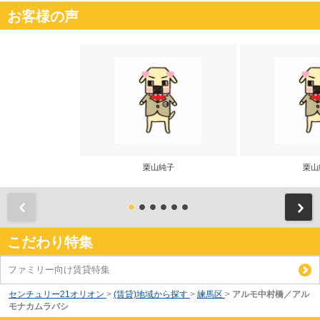
お客様の声
栗山純子
栗山
前
こだわり特集
ファミリー向け賃貸特集
センチュリー21オリオン
>
(賃貸)地域から探す
>
練馬区
>
アルモ中村橋／アル
モナカムラバシ