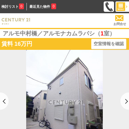
0
0
検討リスト
最近見た物件
お問合せ
アルモ中村橋／アルモナカムラバシ（
1
室）
賃料
16万円
空室情報を確認