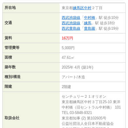
所在地
東京都
練馬区
中村
２丁目
西武池袋線
「
中村橋
」駅 徒歩10分
交通
西武池袋線
「
練馬
」駅 徒歩18分
西武豊島線
「
豊島園
」駅 徒歩19分
賃料
16万円
管理費等
5,000円
面積
47.61㎡
築年数
2025年 4月 (築1年)
種別/構造
アパート/木造
階建
2階建
センチュリー２１オリオン
東京都練馬区中村３丁目25-10 東洋
中村橋（旧セントラル中村橋） 101
TEL:03-5848-9321
取扱会社
東京都知事 (2) 第102605号
公益社団法人全日本不動産協会