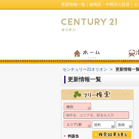
更新情報一覧｜練馬区・中野区の賃貸｜セ
センチュリー21オリオン
>
更新情報一
更新情報一覧
種別
エリア| 駅
賃料
面積
-
件該当