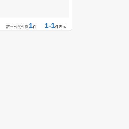
1
1-1
該当公開件数
件
件表示