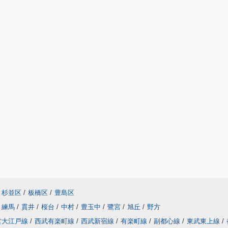
杉並区
/
板橋区
/
豊島区
練馬
/
貫井
/
桜台
/
中村
/
豊玉中
/
鷺宮
/
旭丘
/
野方
営大江戸線
/
西武有楽町線
/
西武新宿線
/
有楽町線
/
副都心線
/
東武東上線
/