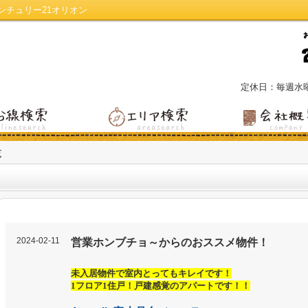
ンチュリー21オリオン
定休日：毎週水
覧
2024-02-11
営業ホンブチョ～からのおススメ物件！
未入居物件で室内とってもキレイです！
1フロア1住戸！戸建感覚のアパートです！！