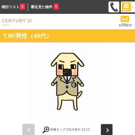
0
0
検討リスト
最近見た物件
お問合せ
T.W/男性（40代）
前
次
画像タップで拡大表示【
1
/1】