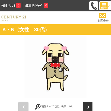
0
0
検討リスト
最近見た物件
お問合せ
K・N（女性 30代）
前
次
画像タップで拡大表示【
1
/1】