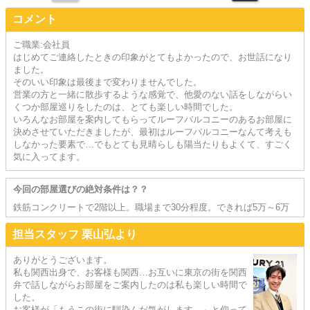
コメント
ご職業:会社員
はじめてご連絡したときの印象がとてもよかったので、お世話になり
ました。
そのいい印象は最後まで変わりませんでした。
営業の方と一緒に散歩するような感覚で、他愛のない話をしながらい
くつか部屋巡りをしたのは、とても楽しい時間でした。
いろんなお部屋を案内してもらってルーフバルコニーのあるお部屋に
決めさせていただきましたが、最初はルーフバルコニーなんて考えも
しなかった要素で…でもとても見晴らしも陽当たりもよくて、すごく
気に入ってます。
今回の部屋選びの絶対条件は？？
鉄筋コンクリートで2階以上。職場まで30分程度。できれば5万～6万
担当スタッフ 栗山弘より
ありがとうございます。
私も関西出身で、お客様も関西…お互いに東京の街を関西
弁で話しながらお部屋をご案内したのは私も楽しい時間で
した。
お客様が「もうこの街に馴染んだ気がします…」と仰って