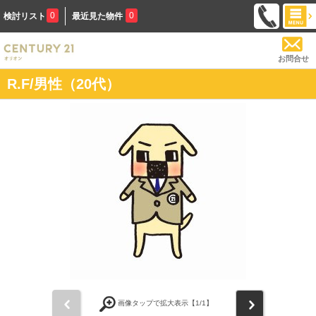
0
0
検討リスト
最近見た物件
お問合せ
R.F/男性（20代）
前
次
画像タップで拡大表示【
1
/1】