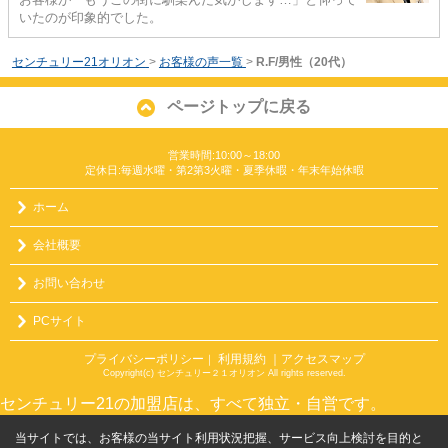
いたのが印象的でした。
センチュリー21オリオン
>
お客様の声一覧
>
R.F/男性（20代）
ページトップに戻る
営業時間:10:00～18:00
定休日:毎週水曜・第2第3火曜・夏季休暇・年末年始休暇
ホーム
会社概要
お問い合わせ
PCサイト
プライバシーポリシー
利用規約
｜アクセスマップ
｜
Copyright(c) センチュリー２１オリオン All rights reserved.
センチュリー21の加盟店は、すべて独立・自営です。
当サイトでは、お客様の当サイト利用状況把握、サービス向上検討を目的と