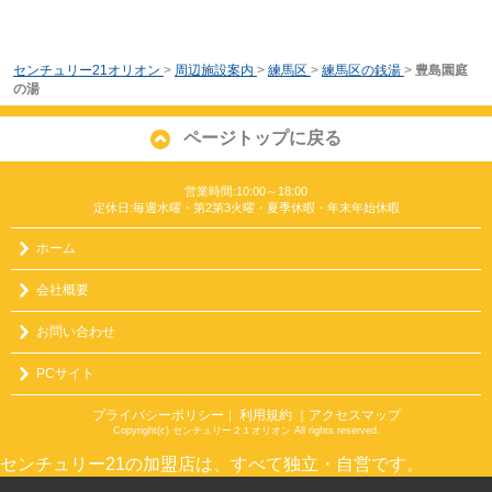
センチュリー21オリオン
>
周辺施設案内
>
練馬区
>
練馬区の銭湯
>
豊島園庭
の湯
ページトップに戻る
営業時間:10:00～18:00
定休日:毎週水曜・第2第3火曜・夏季休暇・年末年始休暇
ホーム
会社概要
お問い合わせ
PCサイト
プライバシーポリシー
利用規約
｜アクセスマップ
｜
Copyright(c) センチュリー２１オリオン All rights reserved.
センチュリー21の加盟店は、すべて独立・自営です。