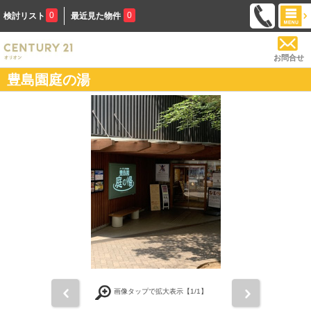
0
0
検討リスト
最近見た物件
お問合せ
豊島園庭の湯
前
次
画像タップで拡大表示【
1
/1】