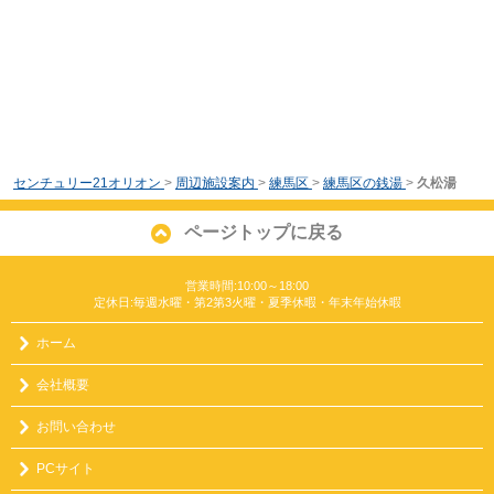
センチュリー21オリオン
>
周辺施設案内
>
練馬区
>
練馬区の銭湯
>
久松湯
ページトップに戻る
営業時間:10:00～18:00
定休日:毎週水曜・第2第3火曜・夏季休暇・年末年始休暇
ホーム
会社概要
お問い合わせ
PCサイト