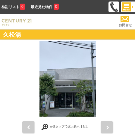
0
0
検討リスト
最近見た物件
お問合せ
久松湯
前
次
画像タップで拡大表示【
1
/1】