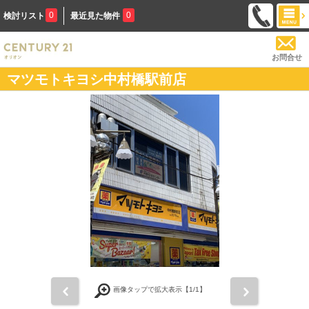
0
0
検討リスト
最近見た物件
お問合せ
マツモトキヨシ中村橋駅前店
前
次
画像タップで拡大表示【
1
/1】