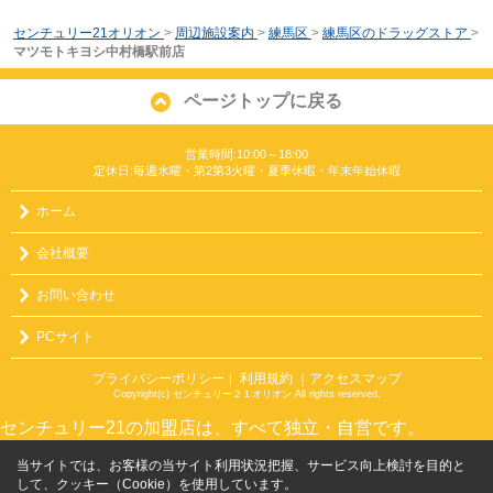
センチュリー21オリオン
>
周辺施設案内
>
練馬区
>
練馬区のドラッグストア
>
マツモトキヨシ中村橋駅前店
ページトップに戻る
営業時間:10:00～18:00
定休日:毎週水曜・第2第3火曜・夏季休暇・年末年始休暇
ホーム
会社概要
お問い合わせ
PCサイト
プライバシーポリシー
利用規約
｜アクセスマップ
｜
Copyright(c) センチュリー２１オリオン All rights reserved.
センチュリー21の加盟店は、すべて独立・自営です。
当サイトでは、お客様の当サイト利用状況把握、サービス向上検討を目的と
して、クッキー（Cookie）を使用しています。