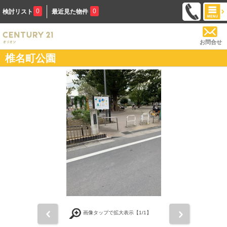
0
0
検討リスト
最近見た物件
お問合せ
椎名町公園
前
次
画像タップで拡大表示【
1
/1】