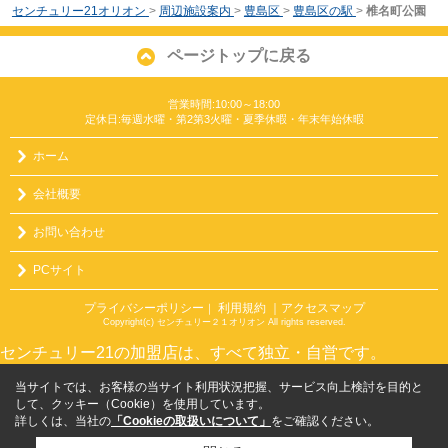
センチュリー21オリオン
>
周辺施設案内
>
豊島区
>
豊島区の駅
>
椎名町公園
ページトップに戻る
営業時間:10:00～18:00
定休日:毎週水曜・第2第3火曜・夏季休暇・年末年始休暇
ホーム
会社概要
お問い合わせ
PCサイト
プライバシーポリシー
利用規約
｜アクセスマップ
｜
Copyright(c) センチュリー２１オリオン All rights reserved.
センチュリー21の加盟店は、すべて独立・自営です。
当サイトでは、お客様の当サイト利用状況把握、サービス向上検討を目的と
して、クッキー（Cookie）を使用しています。
詳しくは、当社の
「Cookieの取扱いについて」
をご確認ください。