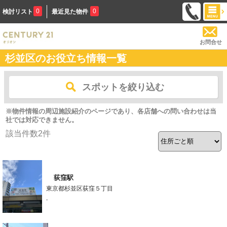
0
0
検討リスト
最近見た物件
お問合せ
杉並区のお役立ち情報一覧
スポットを絞り込む
※物件情報の周辺施設紹介のページであり、各店舗への問い合わせは当
社では対応できません。
該当件数
2
件
荻窪駅
東京都杉並区荻窪５丁目
-