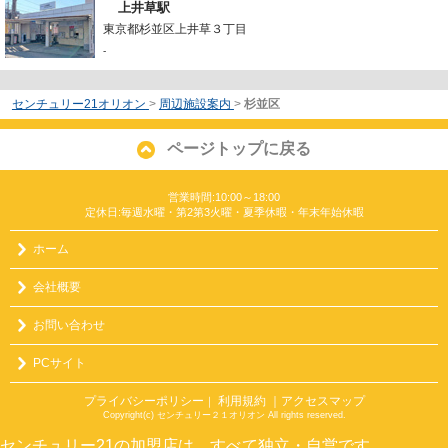
上井草駅
東京都杉並区上井草３丁目
-
センチュリー21オリオン
>
周辺施設案内
>
杉並区
ページトップに戻る
営業時間:10:00～18:00
定休日:毎週水曜・第2第3火曜・夏季休暇・年末年始休暇
ホーム
会社概要
お問い合わせ
PCサイト
プライバシーポリシー
利用規約
｜アクセスマップ
｜
Copyright(c) センチュリー２１オリオン All rights reserved.
センチュリー21の加盟店は、すべて独立・自営です。