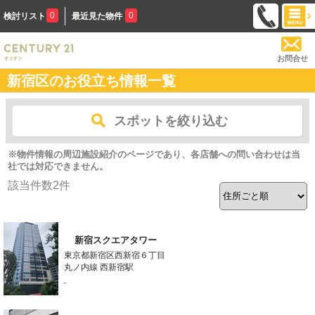
0
0
検討リスト
最近見た物件
お問合せ
新宿区のお役立ち情報一覧
スポットを絞り込む
※物件情報の周辺施設紹介のページであり、各店舗への問い合わせは当
社では対応できません。
該当件数
2
件
新宿スクエアタワー
東京都新宿区西新宿６丁目
丸ノ内線 西新宿駅
-