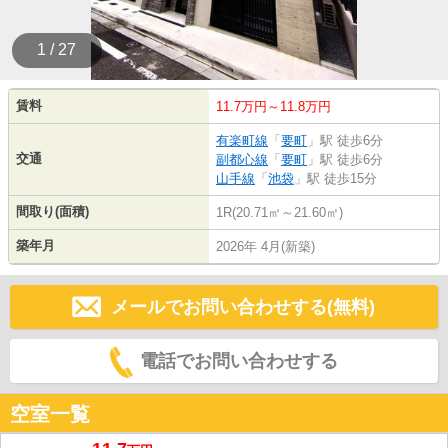
1 / 27
賃料
11.7万円～11.8万円
有楽町線
「
要町
」駅 徒歩6分
交通
副都心線
「
要町
」駅 徒歩6分
山手線
「
池袋
」駅 徒歩15分
間取り(面積)
1R(20.71㎡～21.60㎡)
築年月
2026年 4月(新築)
メールでお問い合わせする(無料)
電話でお問い合わせする
空室一覧