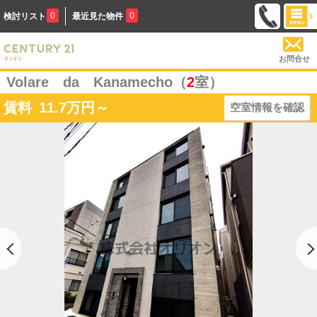
0
0
検討リスト
最近見た物件
お問合せ
Volare da Kanamecho（
2
室）
賃料
11.7
万円～
空室情報を確認