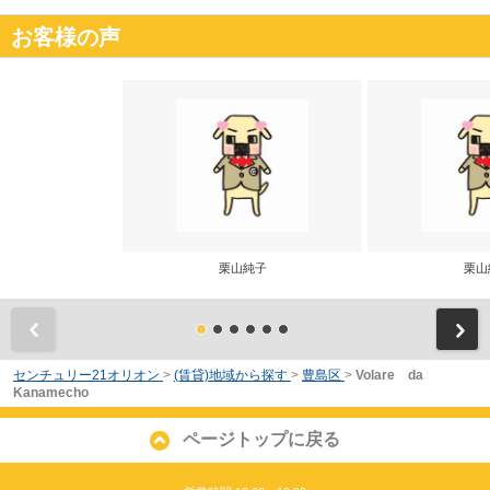
お客様の声
栗山純子
栗山
前
センチュリー21オリオン
>
(賃貸)地域から探す
>
豊島区
>
Volare da
Kanamecho
ページトップに戻る