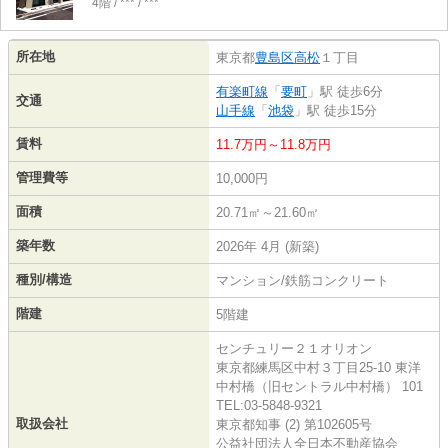
4階 / *** / ***
所在地
東京都
豊島区
高松
１丁目
有楽町線
「
要町
」駅 徒歩6分
交通
山手線
「
池袋
」駅 徒歩15分
賃料
11.7万円～11.8万円
管理費等
10,000円
面積
20.71㎡～21.60㎡
築年数
2026年 4月 (新築)
種別/構造
マンション/鉄筋コンクリート
階建
5階建
センチュリー２１オリオン
東京都練馬区中村３丁目25-10 東洋
中村橋（旧セントラル中村橋） 101
TEL:03-5848-9321
取扱会社
東京都知事 (2) 第102605号
公益社団法人全日本不動産協会